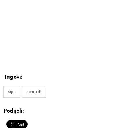
Tagovi:
sipa
schmidt
Podijeli: