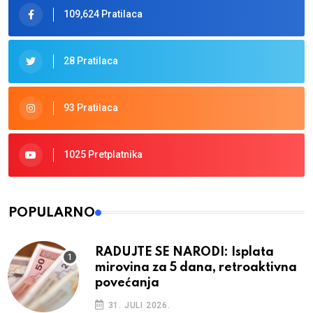
109,624 Pratilaca
28 Pratilaca
93 Pratilaca
1025 Pretplatnika
POPULARNO
RADUJTE SE NARODI: Isplata
mirovina za 5 dana, retroaktivna
povećanja
31. JULI 2026.