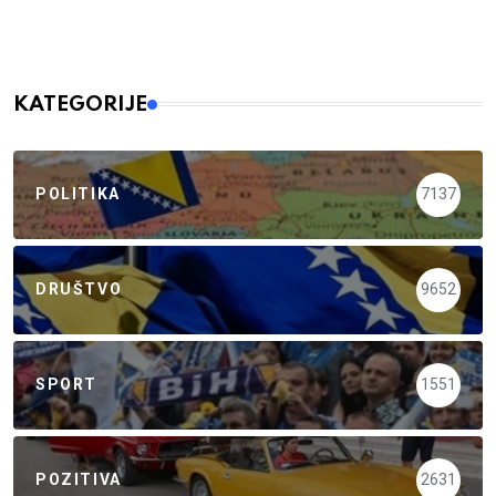
KATEGORIJE
POLITIKA
7137
DRUŠTVO
9652
SPORT
1551
POZITIVA
2631