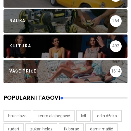
NAUKA
264
KULTURA
492
VAŠE PRIČE
1614
POPULARNI TAGOVI
bruceloza
kerim alajbegović
lidl
edin džeko
rudari
zukan helez
fk borac
damir mašić