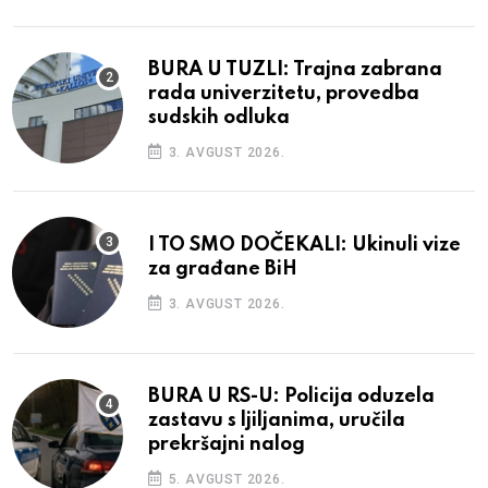
BURA U TUZLI: Trajna zabrana
rada univerzitetu, provedba
sudskih odluka
3. AVGUST 2026.
I TO SMO DOČEKALI: Ukinuli vize
za građane BiH
3. AVGUST 2026.
BURA U RS-U: Policija oduzela
zastavu s ljiljanima, uručila
prekršajni nalog
5. AVGUST 2026.