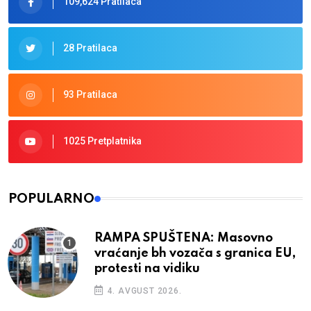
109,624 Pratilaca
28 Pratilaca
93 Pratilaca
1025 Pretplatnika
POPULARNO
RAMPA SPUŠTENA: Masovno
vraćanje bh vozača s granica EU,
protesti na vidiku
4. AVGUST 2026.