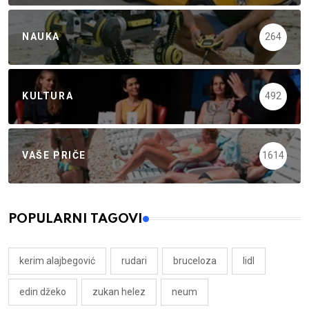
NAUKA
264
KULTURA
492
VAŠE PRIČE
1614
POPULARNI TAGOVI
kerim alajbegović
rudari
bruceloza
lidl
edin džeko
zukan helez
neum