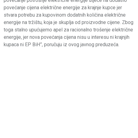
povećanje potrošnje električne energije utječe na dodatno
povećanje cijena električne energije za krajnje kupce jer
stvara potrebu za kupovinom dodatnih količina električne
energije na tržištu, koja je skuplja od proizvodne cijene. Zbog
toga stalno upućujemo apel za racionalno trošenje električne
energije, jer nova povećanja cijena nisu u interesu ni krajnjih
kupaca ni EP BiH”, poručuju iz ovog javnog preduzeća.