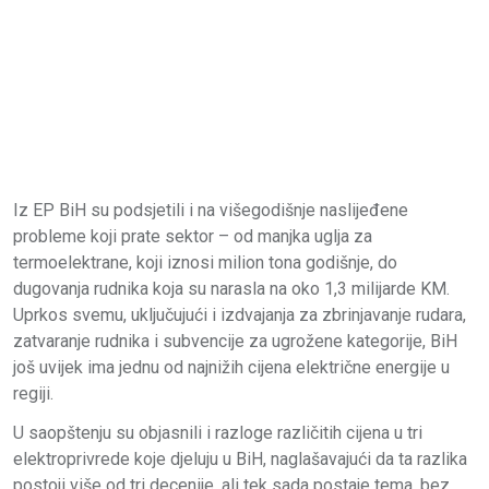
Iz EP BiH su podsjetili i na višegodišnje naslijeđene
probleme koji prate sektor – od manjka uglja za
termoelektrane, koji iznosi milion tona godišnje, do
dugovanja rudnika koja su narasla na oko 1,3 milijarde KM.
Uprkos svemu, uključujući i izdvajanja za zbrinjavanje rudara,
zatvaranje rudnika i subvencije za ugrožene kategorije, BiH
još uvijek ima jednu od najnižih cijena električne energije u
regiji.
U saopštenju su objasnili i razloge različitih cijena u tri
elektroprivrede koje djeluju u BiH, naglašavajući da ta razlika
postoji više od tri decenije, ali tek sada postaje tema, bez