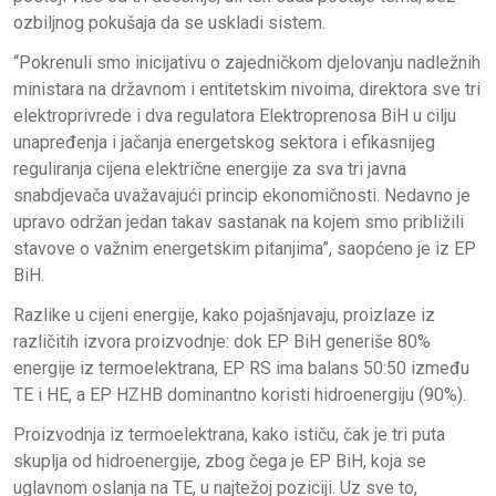
ozbiljnog pokušaja da se uskladi sistem.
“Pokrenuli smo inicijativu o zajedničkom djelovanju nadležnih
ministara na državnom i entitetskim nivoima, direktora sve tri
elektroprivrede i dva regulatora Elektroprenosa BiH u cilju
unapređenja i jačanja energetskog sektora i efikasnijeg
reguliranja cijena električne energije za sva tri javna
snabdjevača uvažavajući princip ekonomičnosti. Nedavno je
upravo održan jedan takav sastanak na kojem smo približili
stavove o važnim energetskim pitanjima”, saopćeno je iz EP
BiH.
Razlike u cijeni energije, kako pojašnjavaju, proizlaze iz
različitih izvora proizvodnje: dok EP BiH generiše 80%
energije iz termoelektrana, EP RS ima balans 50:50 između
TE i HE, a EP HZHB dominantno koristi hidroenergiju (90%).
Proizvodnja iz termoelektrana, kako ističu, čak je tri puta
skuplja od hidroenergije, zbog čega je EP BiH, koja se
uglavnom oslanja na TE, u najtežoj poziciji. Uz sve to,