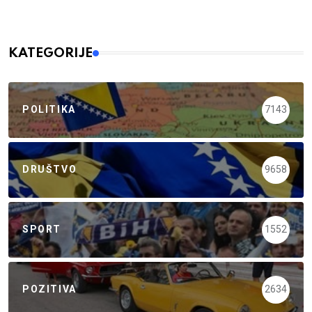
KATEGORIJE
POLITIKA
7143
DRUŠTVO
9658
SPORT
1552
POZITIVA
2634