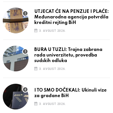
UTJECAT ĆE NA PENZIJE I PLAĆE:
Međunarodna agencija potvrdila
kreditni rejting BiH
3. AVGUST 2026.
BURA U TUZLI: Trajna zabrana
rada univerzitetu, provedba
sudskih odluka
3. AVGUST 2026.
I TO SMO DOČEKALI: Ukinuli vize
za građane BiH
3. AVGUST 2026.