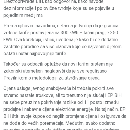
Elektroprivrede BiH, kao odgovor na, kako navode,
dezinformacije i polovične tvrdnje koje su se pojavile u
pojedinim medijima.
Prema njihovim navodima, netačna je tvrdnja da je granica
zelene tarife postavljena na 300 kWh – tačan prag je 350
kWh. Ova korekcija, ističu, uvedena je kako bi se dodatno
zaštitile porodice sa više članova koje će najvećim dijelom
ostati unutar najpovoljnije tarife.
Također su odbacili optužbe da novi tarifni sistem nije
zakonski utemeljen, naglasivši da je sve regulisano
Pravilnikom o metodologiji za utvrđivanje cijena.
Cijena usluge javnog snabdjevača bi trebala pokriti sve
stvarno nastale troškove, ali to trenutno nije slučaj i EP BiH
na sebe preuzima pokrivanje razlike od 11 posto između
prodajne i nabavne cijene električne energije. Na taj način, EP
BiH štiti svoje kupce od naglih promjena cijena i osigurava da
ne dođe do većih poremećaja. Međutim, svako dodatno