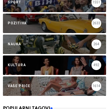
SPORT
1551
POZITIVA
2633
NAUKA
264
KULTURA
492
VAŠE PRIČE
1614
POPULARNI TAGOVI