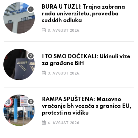
BURA U TUZLI: Trajna zabrana
rada univerzitetu, provedba
sudskih odluka
3. AVGUST 2026.
I TO SMO DOČEKALI: Ukinuli vize
za građane BiH
3. AVGUST 2026.
RAMPA SPUŠTENA: Masovno
vraćanje bh vozača s granica EU,
protesti na vidiku
4. AVGUST 2026.