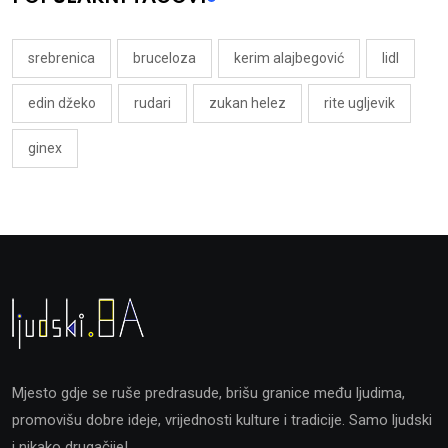
srebrenica
bruceloza
kerim alajbegović
lidl
edin džeko
rudari
zukan helez
rite ugljevik
ginex
Mjesto gdje se ruše predrasude, brišu granice među ljudima,
promovišu dobre ideje, vrijednosti kulture i tradicije. Samo ljudski
i nikako drugačije!