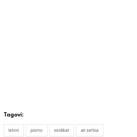
Tagovi:
letovi
pismo
sindikat
air serbia