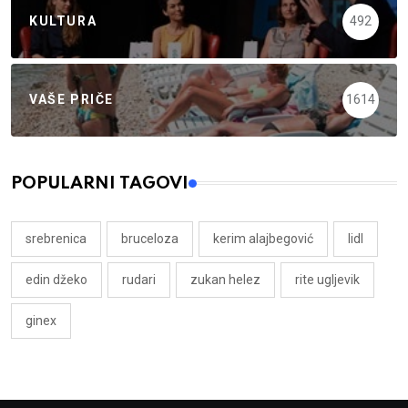
KULTURA
492
VAŠE PRIČE
1614
POPULARNI TAGOVI
srebrenica
bruceloza
kerim alajbegović
lidl
edin džeko
rudari
zukan helez
rite ugljevik
ginex