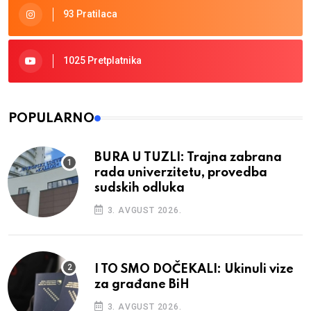
93 Pratilaca
1025 Pretplatnika
POPULARNO
BURA U TUZLI: Trajna zabrana
rada univerzitetu, provedba
sudskih odluka
3. AVGUST 2026.
I TO SMO DOČEKALI: Ukinuli vize
za građane BiH
3. AVGUST 2026.