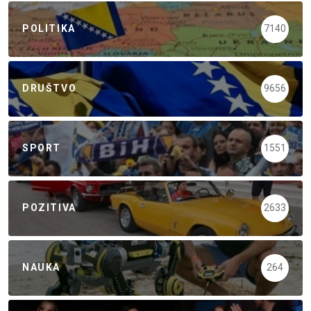
POLITIKA
7140
DRUŠTVO
9656
SPORT
1551
POZITIVA
2633
NAUKA
264