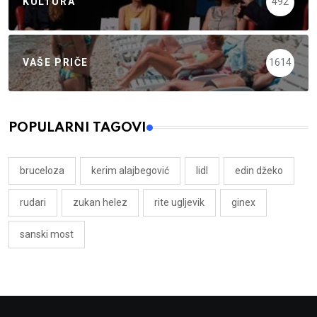
KULTURA
492
VAŠE PRIČE
1614
POPULARNI TAGOVI
bruceloza
kerim alajbegović
lidl
edin džeko
rudari
zukan helez
rite ugljevik
ginex
sanski most