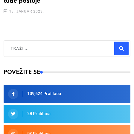
tuđe poštuje
15. JANUAR 2023.
Traži
Type 2 or more characters for results.
POVEŽITE SE
109,624 Pratilaca
28 Pratilaca
93 Pratilaca