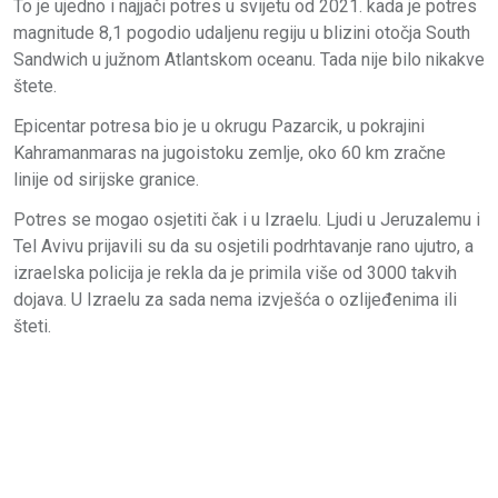
To je ujedno i najjači potres u svijetu od 2021. kada je potres
magnitude 8,1 pogodio udaljenu regiju u blizini otočja South
Sandwich u južnom Atlantskom oceanu. Tada nije bilo nikakve
štete.
Epicentar potresa bio je u okrugu Pazarcik, u pokrajini
Kahramanmaras na jugoistoku zemlje, oko 60 km zračne
linije od sirijske granice.
Potres se mogao osjetiti čak i u Izraelu. Ljudi u Jeruzalemu i
Tel Avivu prijavili su da su osjetili podrhtavanje rano ujutro, a
izraelska policija je rekla da je primila više od 3000 takvih
dojava. U Izraelu za sada nema izvješća o ozlijeđenima ili
šteti.