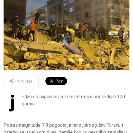
PODIJELI
j
edan od najsnažnijih zemljotresa u posljednjih 100
godina.
Potres magnitude 7.8 pogodio je rano jutros južnu Tursku i
osjetio se u velikom dijelu zemlje kao i u nekoliko zemalja u