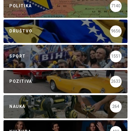
POLITIKA
7140
DRUŠTVO
9656
SPORT
1551
POZITIVA
2633
NAUKA
264