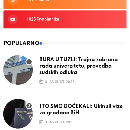
1025 Pretplatnika
POPULARNO
BURA U TUZLI: Trajna zabrana
rada univerzitetu, provedba
sudskih odluka
3. AVGUST 2026.
I TO SMO DOČEKALI: Ukinuli vize
za građane BiH
3. AVGUST 2026.