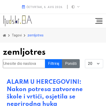
ČETVRTAK, 6. AVG 2026.
Tagovi
zemljotres
zemljotres
Unesite dio naslova
Display #
Filtriraj
Poništi
ALARM U HERCEGOVINI:
Nakon potresa zatvorene
škole i vrtići, osjetila se
neprirodna huka