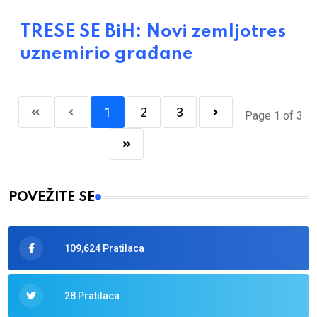
TRESE SE BiH: Novi zemljotres
uznemirio građane
1
2
3
Page 1 of 3
POVEŽITE SE
109,624 Pratilaca
28 Pratilaca