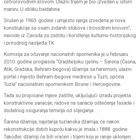
četvorovodnim krovom. Ulazni trijem je bio izveden u istom
maniru. U obliku baldahina.
Srušen je 1960. godine i umjesto njega izvedena je nova
konstrukcija sa osam zidanih stubova i trovodnim krovom”,
navode iz Zavoda za zaštitu i korištenje kulturno-historijskog
i prirodnog nasljeđa TK.
Komisija za očuvanje nacionalnih spomenika je u februaru
2010. godine proglasila “Graditeljsku cjelinu – Šarena (Časna,
Atik, Gradska, Behram-begova) džamija sa haremom, ulazni
portal i mjesto Behram-begove medrese u Tuzli, općina
Tuzla” nacionalnim spomenikom Bosne i Hercegovine.
Tada su propisane mjere zaštite, uključujući izradu projekta
konstruktivne sanacije, radove na sanaciji oštećenja fasade i
dodatnog osiguranja temelja od slijeganja.
Šarena džamija, najstarija tuzlanska džamija, će nakon
rekonstrukcije dobiti kupolu kakvu je imala i 1888. godine.
Također, džamiji će biti vraćen i trijem koji je ranije uklonjen.