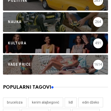
POZITIVA
2631
NAUKA
264
KULTURA
491
VAŠE PRIČE
1614
POPULARNI TAGOVI
bruceloza
kerim alajbegović
lidl
edin džeko