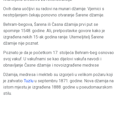
Ovih dana uočljivi su radovi na munari džamije. Vjernici s
nestrpljenjem čekaju ponovno otvaranje Šarene džamije.
Behram-begova, Šarena ili Časna džamija prvi put se
spominje 1548. godine. Ali, pretpostavke govore kako je
izgrađena nekih 15-ak godina ranije. Utemeljitelj Šarene
džamije nije poznat.
Poznato je da je početkom 17. stoljeća Behram-beg osnovao
svoj vakuf. U vakufnami se kao dijelovi vakufa navodi i
obnavljanje Časne džamije i novoizgrađene medrese
Džamija, medresa i mekteb su izgorjeli u velikom požaru koji
je zahvatio
Tuzlu
u septembru 1871. godine. Nova džamija na
istom mjestu je izgrađena 1888. godine u pseudomaurskom
stilu.