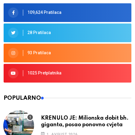
109,624 Pratilaca
28 Pratilaca
93 Pratilaca
1025 Pretplatnika
POPULARNO
KRENULO JE: Milionska dobit bh.
giganta, posao ponovno cvjeta
1. AVGUST 2026.