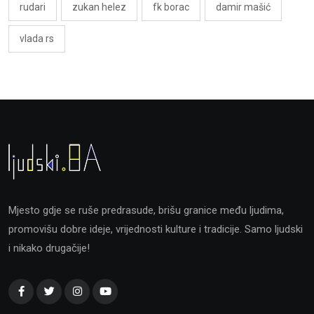
rudari
zukan helez
fk borac
damir mašić
vlada rs
Mjesto gdje se ruše predrasude, brišu granice među ljudima,
promovišu dobre ideje, vrijednosti kulture i tradicije. Samo ljudski
i nikako drugačije!