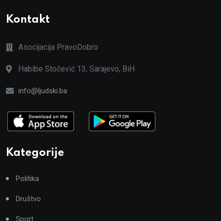
Kontakt
Asocijacija PravoDobro
Habibe Stočević 13, Sarajevo, BiH
info@ljudski.ba
Kategorije
Politika
Društvo
Sport