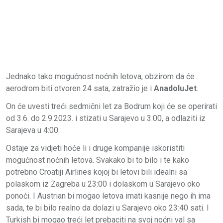
Jednako tako mogućnost noćnih letova, obzirom da će
aerodrom biti otvoren 24 sata, zatražio je i
AnadoluJet
.
On će uvesti treći sedmični let za Bodrum koji će se operirati
od 3.6. do 2.9.2023. i stizati u Sarajevo u 3:00, a odlaziti iz
Sarajeva u 4:00.
Ostaje za vidjeti hoće li i druge kompanije iskoristiti
mogućnost noćnih letova. Svakako bi to bilo i te kako
potrebno Croatiji Airlines kojoj bi letovi bili idealni sa
polaskom iz Zagreba u 23:00 i dolaskom u Sarajevo oko
ponoći. I Austrian bi mogao letova imati kasnije nego ih ima
sada, te bi bilo realno da dolazi u Sarajevo oko 23:40 sati. I
Turkish bi mogao treći let prebaciti na svoj noćni val sa