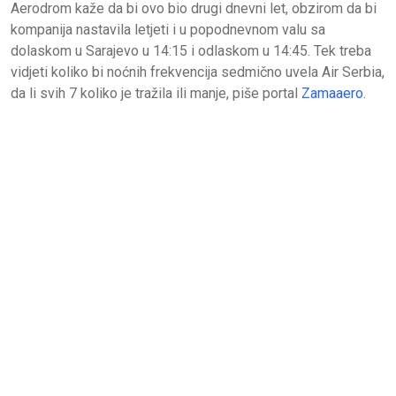
Aerodrom kaže da bi ovo bio drugi dnevni let, obzirom da bi
kompanija nastavila letjeti i u popodnevnom valu sa
dolaskom u Sarajevo u 14:15 i odlaskom u 14:45. Tek treba
vidjeti koliko bi noćnih frekvencija sedmično uvela Air Serbia,
da li svih 7 koliko je tražila ili manje, piše portal
Zamaaero
.