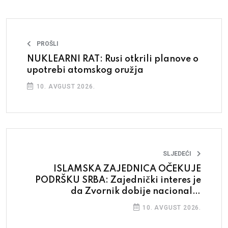
PROŠLI
NUKLEARNI RAT: Rusi otkrili planove o
upotrebi atomskog oružja
10. AVGUST 2026.
SLJEDEĆI
ISLAMSKA ZAJEDNICA OČEKUJE
PODRŠKU SRBA: Zajednički interes je
da Zvornik dobije nacionalni
spomenik
10. AVGUST 2026.