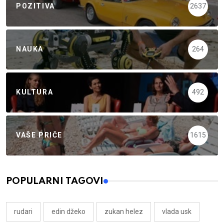
POZITIVA
2637
NAUKA
264
KULTURA
492
VAŠE PRIČE
1615
POPULARNI TAGOVI
rudari
edin džeko
zukan helez
vlada usk