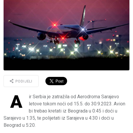
PODIJELI
A
ir Serbia je zatražila od Aerodroma Sarajevo
letove tokom noći od 15.5. do 30.9.2023. Avion
bi trebao kretati iz Beograda u 0:45 i doći u
Sarajevo u 1:35, te polijetati iz Sarajeva u 4:30 i doći u
Beograd u 5:20.