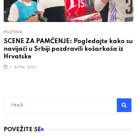
POZITIVA
SCENE ZA PAMĆENJE: Pogledajte kako su
navijači u Srbiji pozdravili košarkaša iz
Hrvatske
1. APRIL 2023.
Traži
Type 2 or more characters for results.
POVEŽITE SE