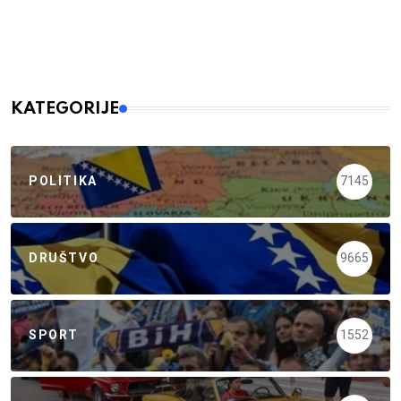
KATEGORIJE
POLITIKA
7145
DRUŠTVO
9665
SPORT
1552