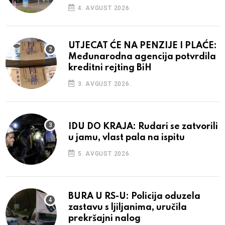
4. AVGUST 2026.
UTJECAT ĆE NA PENZIJE I PLAĆE:
Međunarodna agencija potvrdila
kreditni rejting BiH
3. AVGUST 2026.
IDU DO KRAJA: Rudari se zatvorili
u jamu, vlast pala na ispitu
5. AVGUST 2026.
BURA U RS-U: Policija oduzela
zastavu s ljiljanima, uručila
prekršajni nalog