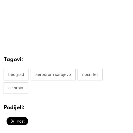
Tagovi:
beograd
aerodrom sarajevo
noćni let
air srbia
Podijeli: