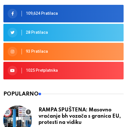
109,624 Pratilaca
28 Pratilaca
93 Pratilaca
1025 Pretplatnika
POPULARNO
RAMPA SPUŠTENA: Masovno
vraćanje bh vozača s granica EU,
protesti na vidiku