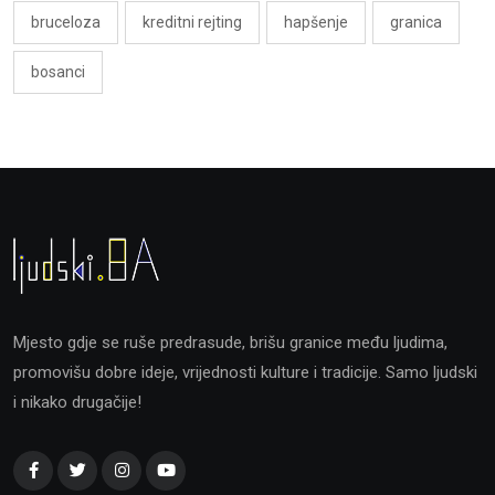
bruceloza
kreditni rejting
hapšenje
granica
bosanci
Mjesto gdje se ruše predrasude, brišu granice među ljudima,
promovišu dobre ideje, vrijednosti kulture i tradicije. Samo ljudski
i nikako drugačije!