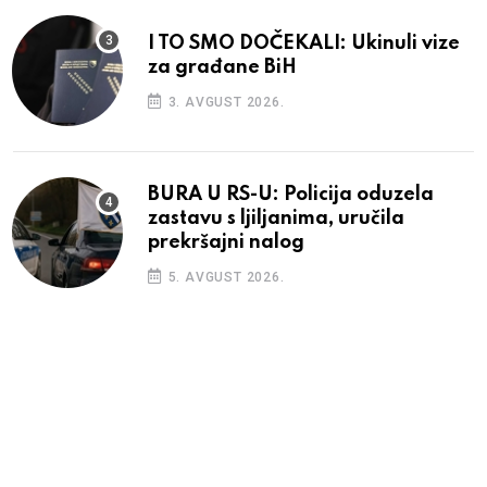
I TO SMO DOČEKALI: Ukinuli vize
za građane BiH
3. AVGUST 2026.
BURA U RS-U: Policija oduzela
zastavu s ljiljanima, uručila
prekršajni nalog
5. AVGUST 2026.