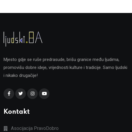
Mjesto gdje se ruše predrasude, brišu granice među ljudima,
promovišu dobre ideje, vrijednosti kulture i tradicije. Samo ljudski
i nikako drugačije!
Kontakt
Asocijacija PravoDobro