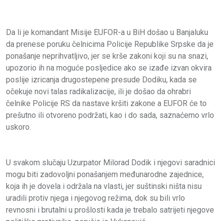
Da li je komandant Misije EUFOR-a u BiH došao u Banjaluku
da prenese poruku čelnicima Policije Republike Srpske da je
ponašanje neprihvatljivo, jer se krše zakoni koji su na snazi,
upozorio ih na moguće posljedice ako se izađe izvan okvira
poslije izricanja drugostepene presude Dodiku, kada se
očekuje novi talas radikalizacije, ili je došao da ohrabri
čelnike Policije RS da nastave kršiti zakone a EUFOR će to
prešutno ili otvoreno podržati, kao i do sada, saznaćemo vrlo
uskoro.
U svakom slučaju Uzurpator Milorad Dodik i njegovi saradnici
mogu biti zadovoljni ponašanjem međunarodne zajednice,
koja ih je dovela i održala na vlasti, jer suštinski ništa nisu
uradili protiv njega i njegovog režima, dok su bili vrlo
revnosni i brutalni u prošlosti kada je trebalo satrijeti njegove