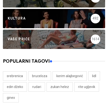
KULTURA
492
VAŠE PRIČE
1614
POPULARNI TAGOVI
srebrenica
bruceloza
kerim alajbegović
lidl
edin džeko
rudari
zukan helez
rite ugljevik
ginex