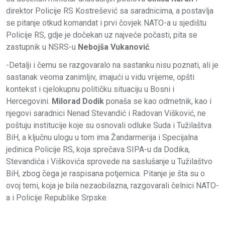
direktor Policije RS Kostrešević sa saradnicima, a postavlja
se pitanje otkud komandat i prvi čovjek NATO-a u sjedištu
Policije RS, gdje je dočekan uz najveće počasti, pita se
zastupnik u NSRS-u
Nebojša Vukanović
.
-Detalji i čemu se razgovaralo na sastanku nisu poznati, ali je
sastanak veoma zanimljiv, imajući u vidu vrijeme, opšti
kontekst i cjelokupnu političku situaciju u Bosni i
Hercegovini.
Milorad Dodik
ponaša se kao odmetnik, kao i
njegovi saradnici Nenad Stevandić i Radovan Višković, ne
poštuju institucije koje su osnovali odluke Suda i Tužilaštva
BiH, a ključnu ulogu u tom ima Žandarmerija i Specijalna
jedinica Policije RS, koja sprečava SIPA-u da Dodika,
Stevandića i Viškovića sprovede na saslušanje u Tužilaštvo
BiH, zbog čega je raspisana potjernica. Pitanje je šta su o
ovoj temi, koja je bila nezaobilazna, razgovarali čelnici NATO-
a i Policije Republike Srpske.