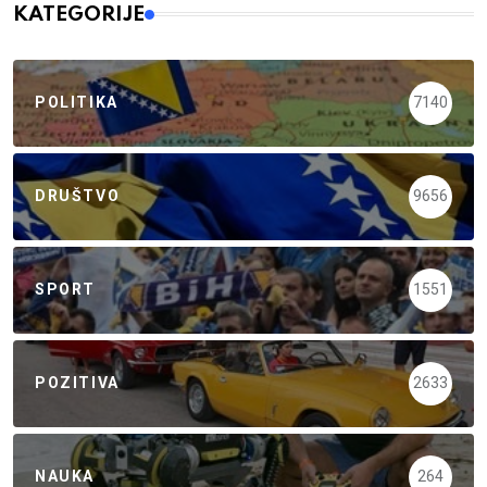
KATEGORIJE
POLITIKA
7140
DRUŠTVO
9656
SPORT
1551
POZITIVA
2633
NAUKA
264