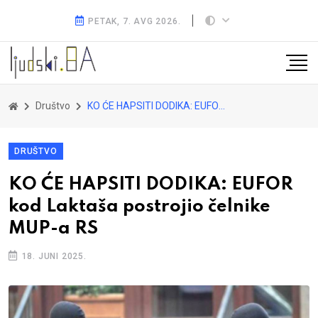
PETAK, 7. AVG 2026.
Društvo
KO ĆE HAPSITI DODIKA: EUFOR kod Laktaša postrojio čelnike MUP-a RS
DRUŠTVO
KO ĆE HAPSITI DODIKA: EUFOR
kod Laktaša postrojio čelnike
MUP-a RS
18. JUNI 2025.