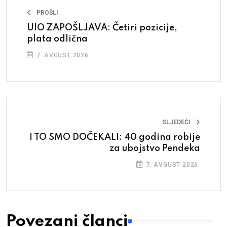
PROŠLI
UIO ZAPOŠLJAVA: Četiri pozicije,
plata odlična
7. AVGUST 2026.
SLJEDEĆI
I TO SMO DOČEKALI: 40 godina robije
za ubojstvo Pendeka
7. AVGUST 2026.
Povezani članci