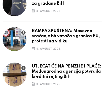
za građane BiH
3. AVGUST 2026.
RAMPA SPUŠTENA: Masovno
vraćanje bh vozača s granica EU,
protesti na vidiku
4. AVGUST 2026.
UTJECAT ĆE NA PENZIJE I PLAĆE:
Međunarodna agencija potvrdila
kreditni rejting BiH
3. AVGUST 2026.