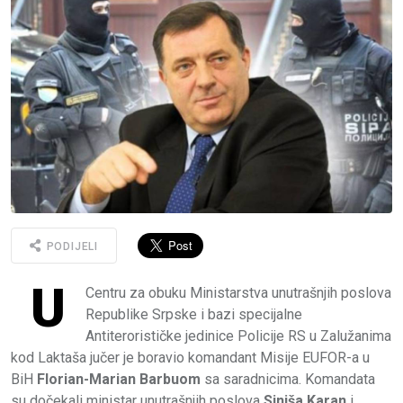
PODIJELI
U
Centru za obuku Ministarstva unutrašnjih poslova
Republike Srpske i bazi specijalne
Antiterorističke jedinice Policije RS u Zalužanima
kod Laktaša jučer je boravio komandant Misije EUFOR-a u
BiH
Florian-Marian Barbuom
sa saradnicima. Komandata
su dočekali ministar unutrašnjih poslova
Siniša Karan
i