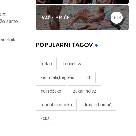
obim
VAŠE PRIČE
1614
može samo
načelnik
POPULARNI TAGOVI
rudari
bruceloza
kerim alajbegović
lidl
edin džeko
zukan helez
republika srpska
dragan bursač
kcus