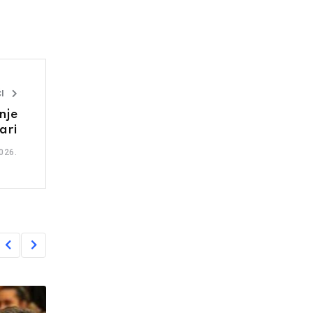
I
nje
ari
026.