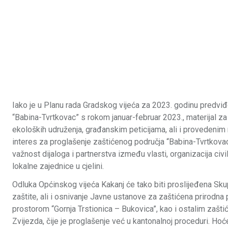
Iako je u Planu rada Gradskog vijeća za 2023. godinu predviđ
“Babina-Tvrtkovac” s rokom januar-februar 2023., materijal za 
ekoloških udruženja, građanskim peticijama, ali i provedenim n
interes za proglašenje zaštićenog područja “Babina-Tvrtkova
važnost dijaloga i partnerstva između vlasti, organizacija civi
lokalne zajednice u cjelini.
Odluka Općinskog vijeća Kakanj će tako biti proslijeđena Sk
zaštite, ali i osnivanje Javne ustanove za zaštićena prirodna 
prostorom “Gornja Trstionica – Bukovica”, kao i ostalim zašti
Zvijezda, čije je proglašenje već u kantonalnoj proceduri. H