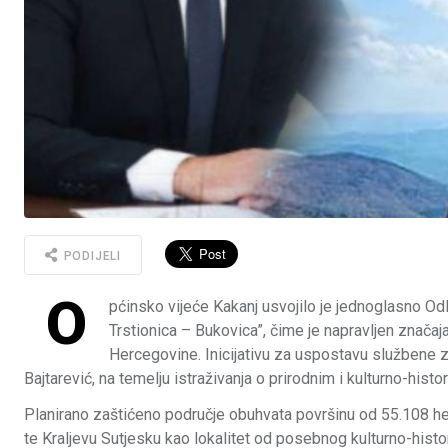
PODIJELI
O
pćinsko vijeće Kakanj usvojilo je jednoglasno O
Trstionica – Bukovica”, čime je napravljen značaj
Hercegovine. Inicijativu za uspostavu službene 
Bajtarević, na temelju istraživanja o prirodnim i kulturno-histo
Planirano zaštićeno područje obuhvata površinu od 55.108 he
te Kraljevu Sutjesku kao lokalitet od posebnog kulturno-histo