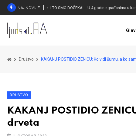
NAJNOVIJE
Glav
KONAKOVIĆ PALI ALARM: Otvoreno pismo UN-u
Društvo
KAKANJ POSTIDIO ZENICU: Ko vidi šumu, a ko sam
DRUŠTVO
KAKANJ POSTIDIO ZENICU: 
drveta