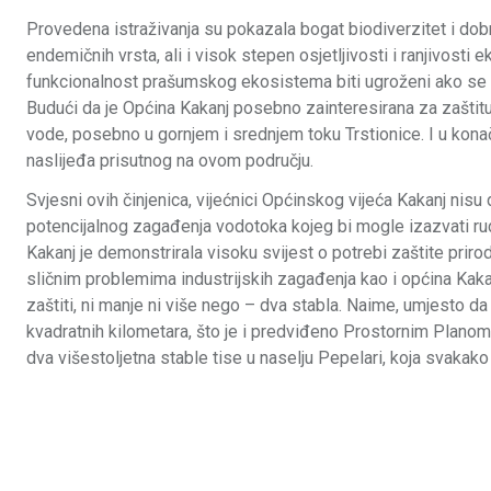
Provedena istraživanja su pokazala bogat biodiverzitet i dob
endemičnih vrsta, ali i visok stepen osjetljivosti i ranjivosti
funkcionalnost prašumskog ekosistema biti ugroženi ako se 
Budući da je Općina Kakanj posebno zainteresirana za zaštitu 
vode, posebno u gornjem i srednjem toku Trstionice. I u konač
naslijeđa prisutnog na ovom području.
Svjesni ovih činjenica, vijećnici Općinskog vijeća Kakanj nisu dv
potencijalnog zagađenja vodotoka kojeg bi mogle izazvati r
Kakanj je demonstrirala visoku svijest o potrebi zaštite priro
sličnim problemima industrijskih zagađenja kao i općina Kaka
zaštiti, ni manje ni više nego – dva stabla. Naime, umjesto 
kvadratnih kilometara, što je i predviđeno Prostornim Planom g
dva višestoljetna stable tise u naselju Pepelari, koja svakak