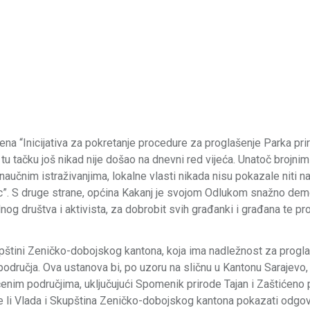
ena “Inicijativa za pokretanje procedure za proglašenje Parka pri
tu tačku još nikad nije došao na dnevni red vijeća. Unatoč brojni
aučnim istraživanjima, lokalne vlasti nikada nisu pokazale niti na
c”. S druge strane, općina Kakanj je svojom Odlukom snažno demo
lnog društva i aktivista, za dobrobit svih građanki i građana te pr
upštini Zeničko-dobojskog kantona, koja ima nadležnost za progl
područja. Ova ustanova bi, po uzoru na sličnu u Kantonu Sarajevo, 
ćenim područjima, uključujući Spomenik prirode Tajan i Zaštićeno
oće li Vlada i Skupština Zeničko-dobojskog kantona pokazati odgo