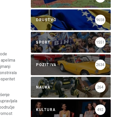
DRUŠTVO
9658
SPORT
1551
rode
m apelima
POZITIVA
2634
jmanji
nstrirala
osperitet
NAUKA
264
ašenje
upravljala
 područje
KULTURA
492
vornost