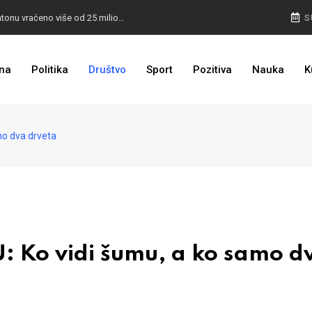
I TO SMO DOČEKALI: U 4 godine građanima u kantonu vraćeno više od 25 miliona KM
S
I TO JE BIH: Prvašićima 50 ruksaka sa školskim priborom
na
Politika
Društvo
Sport
Pozitiva
Nauka
K
o dva drveta
Ko vidi šumu, a ko samo d