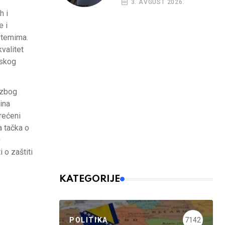
3. AVGUST 2026.
h i
e i
stemima.
valitet
jskog
a zbog
ina
erećeni
a tačka o
0
 o zaštiti
KATEGORIJE
POLITIKA
7142