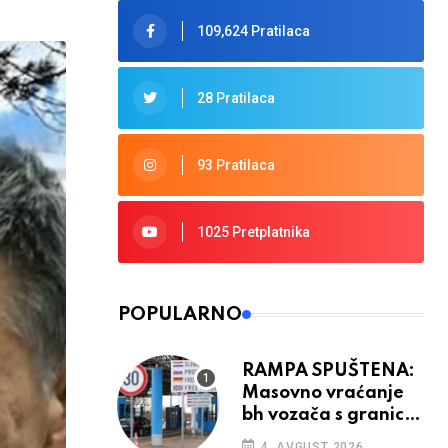
109,624 Pratilaca
28 Pratilaca
93 Pratilaca
1025 Pretplatnika
POPULARNO
RAMPA SPUŠTENA:
Masovno vraćanje
bh vozača s granica
EU, protesti na
4. AVGUST 2026.