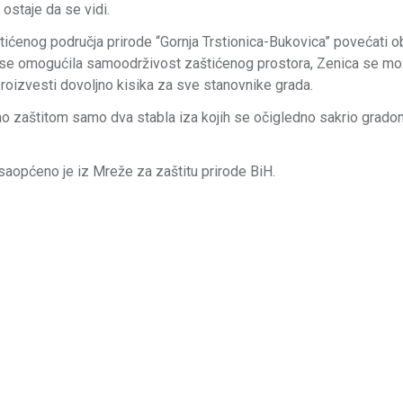
 ostaje da se vidi.
štićenog područja prirode “Gornja Trstionica-Bukovica” povećati 
 bi se omogućila samoodrživost zaštićenog prostora, Zenica se 
proizvesti dovoljno kisika za sve stanovnike grada.
no zaštitom samo dva stabla iza kojih se očigledno sakrio grado
 saopćeno je iz Mreže za zaštitu prirode BiH.