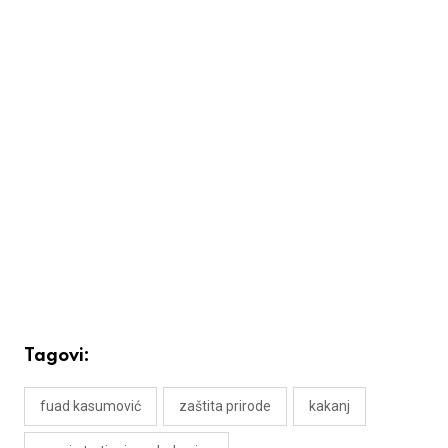
Tagovi:
fuad kasumović
zaštita prirode
kakanj