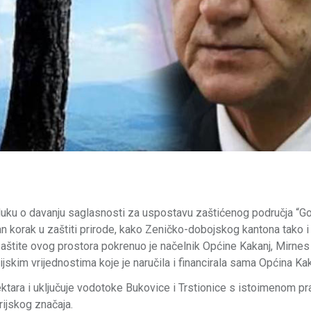
dluku o davanju saglasnosti za uspostavu zaštićenog područja “Go
an korak u zaštiti prirode, kako Zeničko-dobojskog kantona tako i
zaštite ovog prostora pokrenuo je načelnik Općine Kakanj, Mirnes
rijskim vrijednostima koje je naručila i financirala sama Općina Kak
ktara i uključuje vodotoke Bukovice i Trstionice s istoimenom 
rijskog značaja.