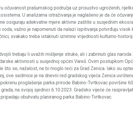
ru očuvanost prašumskog područja uz prisustvo ugroženih, rijetki
 ekosistema. U analizama istraživanja je naglašeno je da će očuvanj
ne osiguraju adekvatne mjere aktivne zaštite u susjednim ekosi
voda, važno je napomenuti da nalazi ispitivanja potvrđuju visok k
nici, svakako treba istaknuti iznimne vrijednosti kulturno-histori
ojili trebaju li uvažiti mišljenje struke, ali i zabrinuti glas narod
udarske aktivnosti u susjednoj općini Vareš. Ovim postupkom Opć
de što se, nažalost, ne bi moglo reći za Grad Zenica. Iako su opt
nj, ove sedmice je na dnevni red gradskog vijeća Zenica uvršten
da pokrenu proglašenje parka prirode Babino-Tvrtkovac površine 6
rada, na svojoj sjednici 6.10.2023. Gradsko vijeće će raspravljati
o pripadaju obuhvatu planiranog parka Babino-Tvrtkovac.