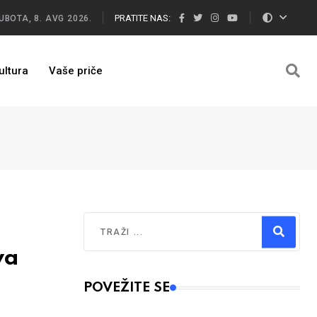
PRATITE NAS:
UBOTA, 8. AVG 2026.
ultura
Vaše priče
Traži
va
Type 2 or more characters for results.
POVEŽITE SE