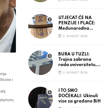
vidiku
UTJECAT ĆE NA
PENZIJE I PLAĆE:
Međunarodna
agencija potvrdila
3. AVGUST 2026.
kreditni rejting BiH
BURA U TUZLI:
Trajna zabrana
rada univerzitetu,
provedba sudskih
3. AVGUST 2026.
rnja
odluka
 Bosne i
I TO SMO
anj.
DOČEKALI: Ukinuli
prašumom,
vize za građane BiH