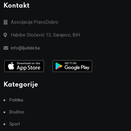
Kontakt
Asocijacija PravoDobro
Habibe Stočević 13, Sarajevo, BiH
info@ljudski.ba
Kategorije
Politika
Društvo
Sport