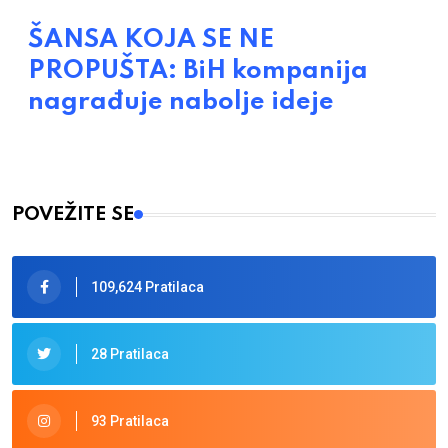
ŠANSA KOJA SE NE
PROPUŠTA: BiH kompanija
nagrađuje nabolje ideje
POVEŽITE SE
109,624 Pratilaca
28 Pratilaca
93 Pratilaca