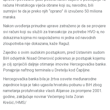
računa Hrvatskoga vijeća obrane koji su, navodno, bili
sumnjivi te da je preko njih “oprano” ili izvučeno 50 miliona
maraka.
Nakon uvođenja prinudne uprave zatraženo je da se provjere
svi računi koji su služili za transakcije za potrebe HVO-a, no
dokazima kojima mi raspolažemo ni jedna od navodnih
zloupotreba nije dokazana, kaže Raguž.
Zajedno s ovim sudskim postupkom, pred Ustavnim sudom
BiH odvjetnik Nisad Omerović pokrenuo je postupak kojemu
je cilj spriječili daljnje otimanje imovine Hercegovačke banke.
Ponajprije naftnog terminala u Dretelju kod Čapljine.
Hercegovačka banka bila je žrtva osvete međunarodne
zajednice koja je tako ugasila hrvatsku pobunu u BiH zbog
nametanja protuhrvatske vlasti Alijanse za promjene 2001.
godine, zaključuje novinar Večernjeg lista Zoran
Krešić./HMS/