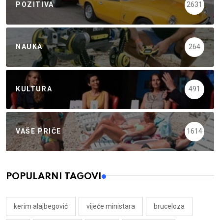
POZITIVA
2631
NAUKA
264
KULTURA
491
VAŠE PRIČE
1614
POPULARNI TAGOVI
kerim alajbegović
vijeće ministara
bruceloza