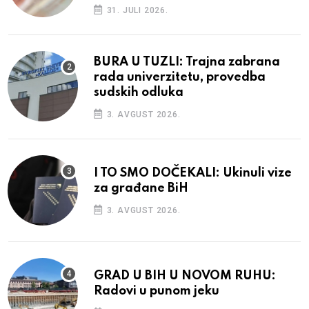
31. JULI 2026.
BURA U TUZLI: Trajna zabrana
rada univerzitetu, provedba
sudskih odluka
3. AVGUST 2026.
I TO SMO DOČEKALI: Ukinuli vize
za građane BiH
3. AVGUST 2026.
GRAD U BIH U NOVOM RUHU:
Radovi u punom jeku