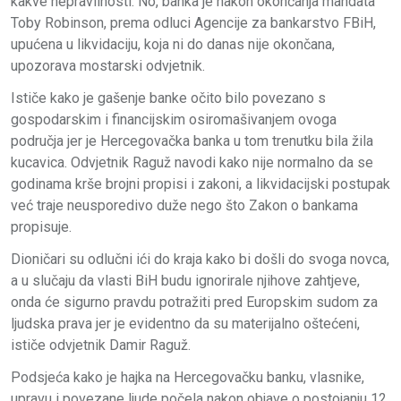
kakve nepravilnosti. No, banka je nakon okončanja mandata
Toby Robinson, prema odluci Agencije za bankarstvo FBiH,
upućena u likvidaciju, koja ni do danas nije okončana,
upozorava mostarski odvjetnik.
Ističe kako je gašenje banke očito bilo povezano s
gospodarskim i financijskim osiromašivanjem ovoga
područja jer je Hercegovačka banka u tom trenutku bila žila
kucavica. Odvjetnik Raguž navodi kako nije normalno da se
godinama krše brojni propisi i zakoni, a likvidacijski postupak
već traje neusporedivo duže nego što Zakon o bankama
propisuje.
Dioničari su odlučni ići do kraja kako bi došli do svoga novca,
a u slučaju da vlasti BiH budu ignorirale njihove zahtjeve,
onda će sigurno pravdu potražiti pred Europskim sudom za
ljudska prava jer je evidentno da su materijalno oštećeni,
ističe odvjetnik Damir Raguž.
Podsjeća kako je hajka na Hercegovačku banku, vlasnike,
upravu i povezane ljude počela nakon objave o postojanju 12