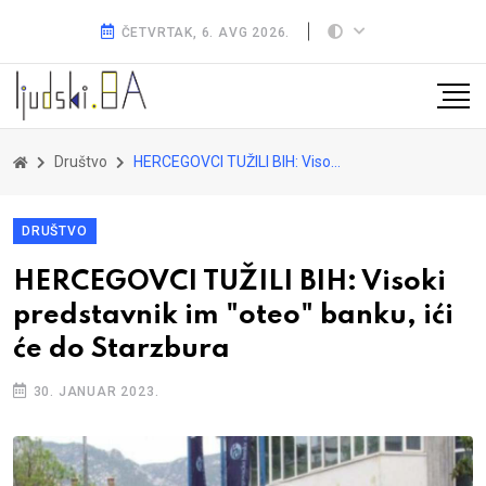
ČETVRTAK, 6. AVG 2026.
Društvo
HERCEGOVCI TUŽILI BIH: Visoki predstavnik im "oteo" banku, ići će do Starzbura
DRUŠTVO
HERCEGOVCI TUŽILI BIH: Visoki
predstavnik im "oteo" banku, ići
će do Starzbura
30. JANUAR 2023.