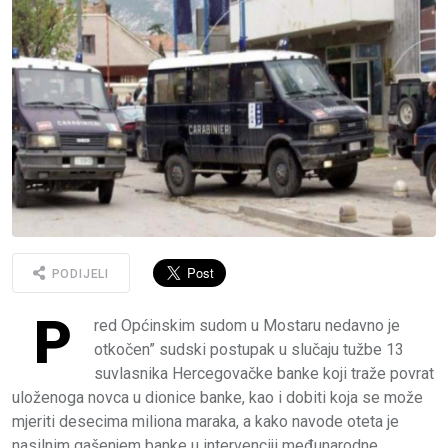
PODIJELI
P
red Općinskim sudom u Mostaru nedavno je
otkočen” sudski postupak u slučaju tužbe 13
suvlasnika Hercegovačke banke koji traže povrat
uloženoga novca u dionice banke, kao i dobiti koja se može
mjeriti desecima miliona maraka, a kako navode oteta je
nasilnim gašenjem banke u intervenciji međunarodne