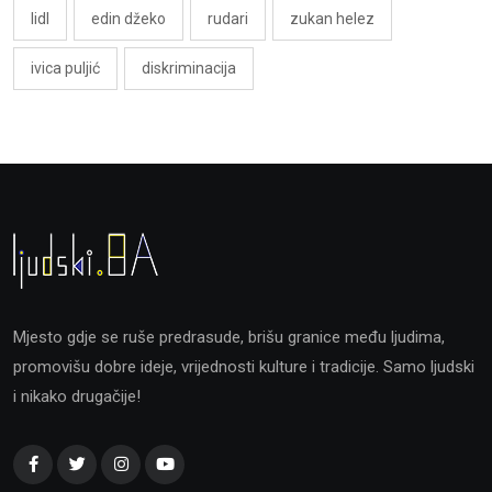
lidl
edin džeko
rudari
zukan helez
ivica puljić
diskriminacija
Mjesto gdje se ruše predrasude, brišu granice među ljudima,
promovišu dobre ideje, vrijednosti kulture i tradicije. Samo ljudski
i nikako drugačije!