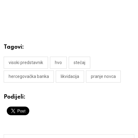
Tagovi:
visoki predstavnik
hvo
stečaj
hercegovačka banka
likvidacija
pranje novca
Podijeli: