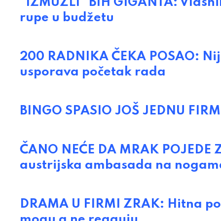
"IZMUZLI" BIH GIGANTA: Vlasnik
rupe u budžetu
200 RADNIKA ČEKA POSAO: Nijemci
usporava početak rada
BINGO SPASIO JOŠ JEDNU FIRMU: 
ČANO NEĆE DA MRAK POJEDE ZRAK
austrijska ambasada na nogam
DRAMA U FIRMI ZRAK: Hitna poma
mogu a ne reaguju