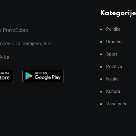
Kategorije
Politika
ja PravoDobro
Društvo
očević 13, Sarajevo, BiH
Sport
ki.ba
Pozitiva
Nauka
Kultura
Vaše priče