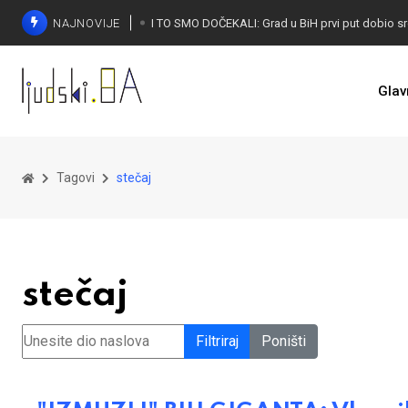
NAJNOVIJE
Glav
Tagovi
stečaj
stečaj
Unesite dio naslova
Filtriraj
Poništi