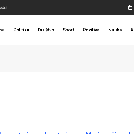
I TO SMO DOČEKALI: Grad u BiH prvi put dobio sredstva EU
BURA U MOSTARU: Otpušteni radnici odbili poziv Kordića, uskoro povratak na posao
na
Politika
Društvo
Sport
Pozitiva
Nauka
K
LOŠE VIJESTI ZA DODIKA: Povratak na crnu listu sve bliže