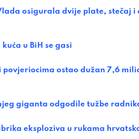
a osigurala dvije plate, stečaj i 
kuća u BiH se gasi
 povjeriocima ostao dužan 7,6 mil
jeg giganta odgodile tužbe radnik
brika eksploziva u rukama hrvatsk