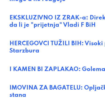
EKSKLUZIVNO IZ ZRAK-a: Direkt
da li je "prijetnja" Vladi F BiH
HERCEGOVCI TUŽILI BIH: Visoki p
Starzbura
I KAMEN BI ZAPLAKAO: Golema j
IMOVINA ZA BAGATELU: Opljačkali
stana