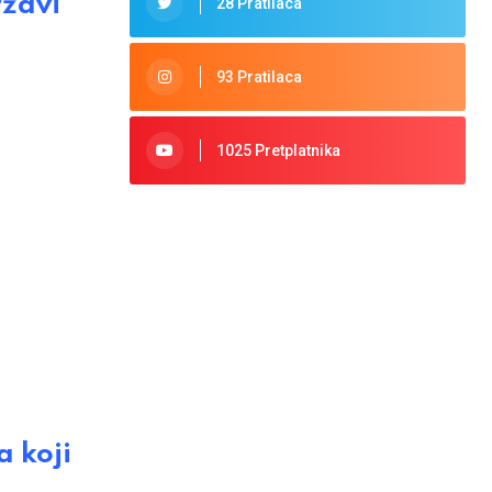
ržavi
28 Pratilaca
93 Pratilaca
1025 Pretplatnika
 koji