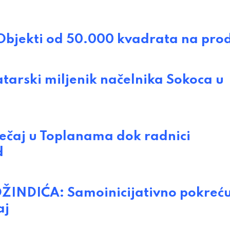
jekti od 50.000 kvadrata na pro
rski miljenik načelnika Sokoca u
tečaj u Toplanama dok radnici
d
INDIĆA: Samoinicijativno pokreć
aj