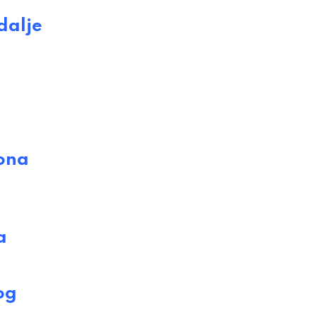
dalje
iona
a
og