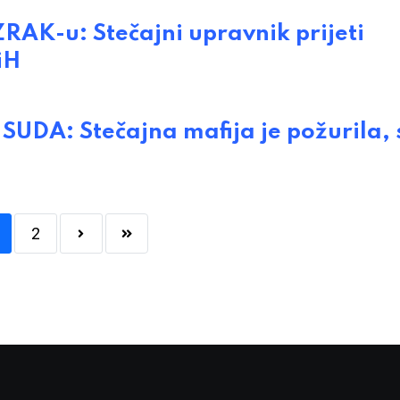
K-u: Stečajni upravnik prijeti
iH
DA: Stečajna mafija je požurila, s
2