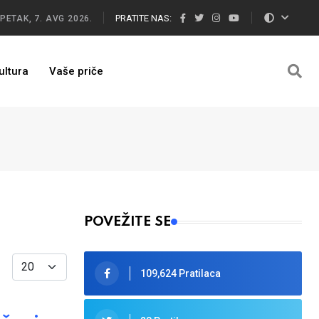
PRATITE NAS:
PETAK, 7. AVG 2026.
ultura
Vaše priče
POVEŽITE SE
Display #
109,624 Pratilaca