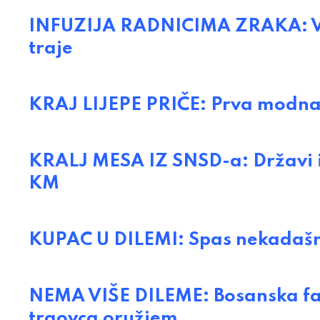
INFUZIJA RADNICIMA ZRAKA: Vlad
traje
KRAJ LIJEPE PRIČE: Prva modna 
KRALJ MESA IZ SNSD-a: Državi i
KM
KUPAC U DILEMI: Spas nekadašn
NEMA VIŠE DILEME: Bosanska fa
trgovca oružjem