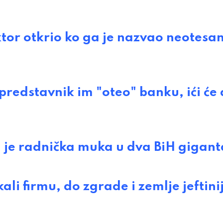
or otkrio ko ga je nazvao neotesa
redstavnik im "oteo" banku, ići će
e radnička muka u dva BiH gigant
 firmu, do zgrade i zemlje jeftini