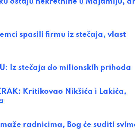
u ostaju nekretnine u Majamiju, d
 spasili firmu iz stečaja, vlast
Iz stečaja do milionskih prihoda
: Kritikovao Nikšića i Lakića,
a
že radnicima, Bog će suditi svima