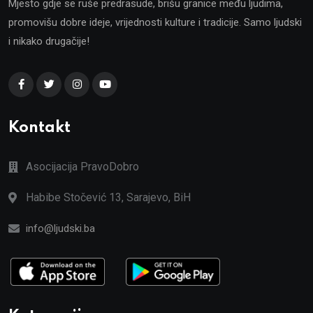
Mjesto gdje se ruše predrasude, brišu granice među ljudima,
promovišu dobre ideje, vrijednosti kulture i tradicije. Samo ljudski
i nikako drugačije!
Kontakt
Asocijacija PravoDobro
Habibe Stočević 13, Sarajevo, BiH
info@ljudski.ba