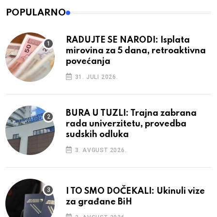
POPULARNO
RADUJTE SE NARODI: Isplata
mirovina za 5 dana, retroaktivna
povećanja
31. JULI 2026.
BURA U TUZLI: Trajna zabrana
rada univerzitetu, provedba
sudskih odluka
3. AVGUST 2026.
I TO SMO DOČEKALI: Ukinuli vize
za građane BiH