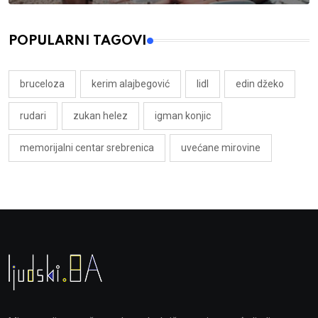
POPULARNI TAGOVI
bruceloza
kerim alajbegović
lidl
edin džeko
rudari
zukan helez
igman konjic
memorijalni centar srebrenica
uvećane mirovine