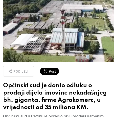
PODIJELI
Općinski sud je donio odluku o
prodaji dijela imovine nekadašnjeg
bh. giganta, firme Agrokomerc, u
vrijednosti od 35 miliona KM.
Općinski sud u Cazinu je odredio prvu prodaju usmenim