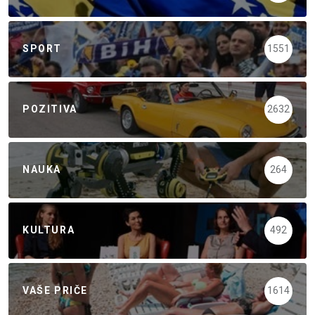
SPORT
1551
POZITIVA
2632
NAUKA
264
KULTURA
492
VAŠE PRIČE
1614