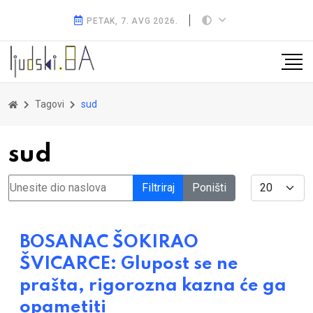
PETAK, 7. AVG 2026.
Tagovi
sud
sud
Unesite dio naslova
Display #
Filtriraj
Poništi
BOSANAC ŠOKIRAO
ŠVICARCE: Glupost se ne
prašta, rigorozna kazna će ga
opametiti