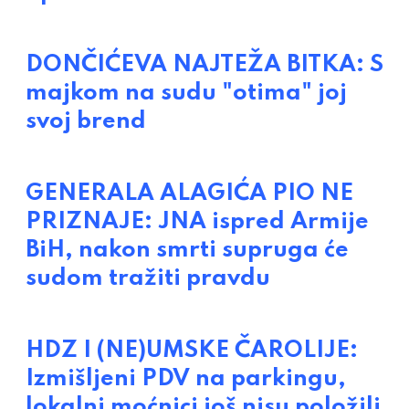
DONČIĆEVA NAJTEŽA BITKA: S
majkom na sudu "otima" joj
svoj brend
GENERALA ALAGIĆA PIO NE
PRIZNAJE: JNA ispred Armije
BiH, nakon smrti supruga će
sudom tražiti pravdu
HDZ I (NE)UMSKE ČAROLIJE:
Izmišljeni PDV na parkingu,
lokalni moćnici još nisu položili