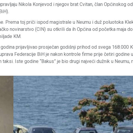
pravljaju Nikola Konjevod i njegov brat Cvitan, član Općinskog o
iH).
me. Prema toj priči ispod magistrale u Neumu i duž poluotoka Kle
ačko novinarstvo (CIN) su otkrili da ih Općina od početka maja d
iljade KM.
godina prijavljivao prosječan godišnji prihod od svega 168.000 
rava Federacije BiH je nakon kontrole firme prije četiri godine u
taksi. Iste godine “Bakus” je bio drugi najveći dužnik u Neumu, 