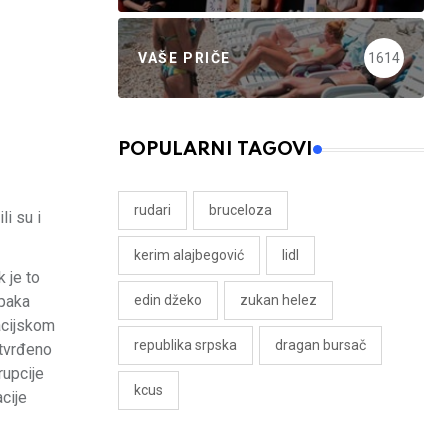
VAŠE PRIČE
1614
POPULARNI TAGOVI
rudari
bruceloza
li su i
kerim alajbegović
lidl
 je to
upaka
edin džeko
zukan helez
acijskom
republika srpska
dragan bursač
otvrđeno
rupcije
kcus
acije