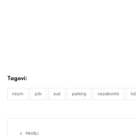
Tagovi:
neum
pdv
sud
parking
nezakonito
hd
PROŠLI