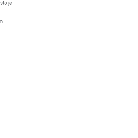
sto je
om