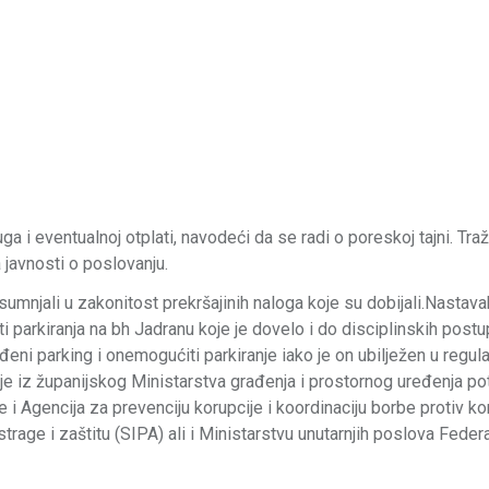
 i eventualnoj otplati, navodeći da se radi o poreskoj tajni. Traži
a javnosti o poslovanju.
mnjali u zakonitost prekršajinih naloga koje su dobijali.Nastavak
parkiranja na bh Jadranu koje je dovelo i do disciplinskih post
ni parking i onemogućiti parkiranje iako je on ubilježen u regul
je iz županijskog Ministarstva građenja i prostornog uređenja p
e i Agencija za prevenciju korupcije i koordinaciju borbe protiv ko
istrage i zaštitu (SIPA) ali i Ministarstvu unutarnjih poslova Feder