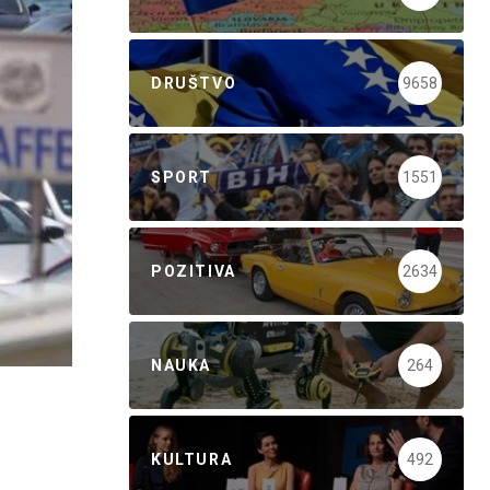
DRUŠTVO
9658
SPORT
1551
POZITIVA
2634
NAUKA
264
KULTURA
492