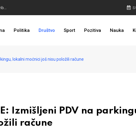
I TO JE BIH: Prvašićima 50 ruksaka sa školskim priborom
S
NEMA NAZAD: Rudari još u jami, isplata plaća prioritet
na
Politika
Društvo
Sport
Pozitiva
Nauka
K
I TO SMO DOČEKALI: U 4 godine građanima u kantonu vraćeno više od 25 miliona KM
ngu, lokalni moćnici još nisu položili račune
 Izmišljeni PDV na parking
ožili račune