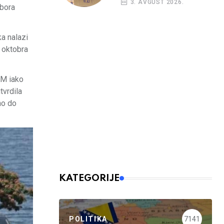
3. AVGUST 2026.
dbora
kreditni rejting BiH
ka nalazi
o oktobra
KM iako
tvrdila
no do
KATEGORIJE
POLITIKA
7141