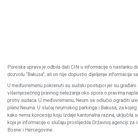
Poreska uprava je odbila dati CIN-u informacije o nastanku duga
dozvolu “Bakusa”, ali on nije dopustio dijeljenje informacija s
U međuvremenu pokrenuti su sudski postupci jer su građani su
višemjesečnog pravnog natezanja oko spora o pravima naplati 
protiv sudaca. U međuvremenu, Neum se odlučio ograditi uređe
planu Neuma. U slučaj neumskog parkinga i Bakusa, za kojeg 
kako nema koncesiju koju izdaje kantonalna razina, uključila s
koja je informacije o slučaju proslijedila Državnoj agenciji za 
Bosne i Hercegovine.