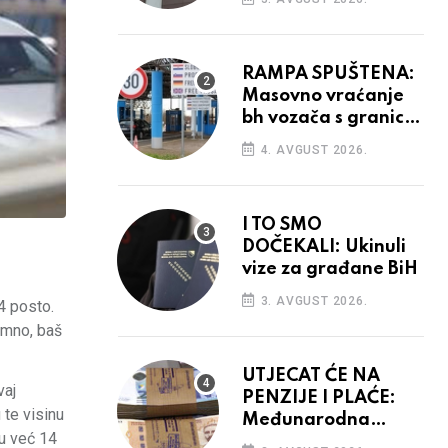
odluka
RAMPA SPUŠTENA:
Masovno vraćanje
bh vozača s granica
EU, protesti na
4. AVGUST 2026.
vidiku
I TO SMO
DOČEKALI: Ukinuli
vize za građane BiH
3. AVGUST 2026.
4 posto.
timno, baš
UTJECAT ĆE NA
vaj
PENZIJE I PLAĆE:
 te visinu
Međunarodna
mu već 14
agencija potvrdila