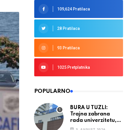
109,624 Pratilaca
28 Pratilaca
93 Pratilaca
1025 Pretplatnika
POPULARNO
BURA U TUZLI:
Trajna zabrana
rada univerzitetu,
provedba sudskih
3. AVGUST 2026.