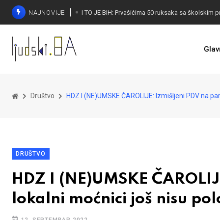
NAJNOVIJE
Glav
Društvo
HDZ I (NE)UMSKE ČAROLIJE: Izmišljeni PDV na parki
DRUŠTVO
HDZ I (NE)UMSKE ČAROLIJE:
lokalni moćnici još nisu pol