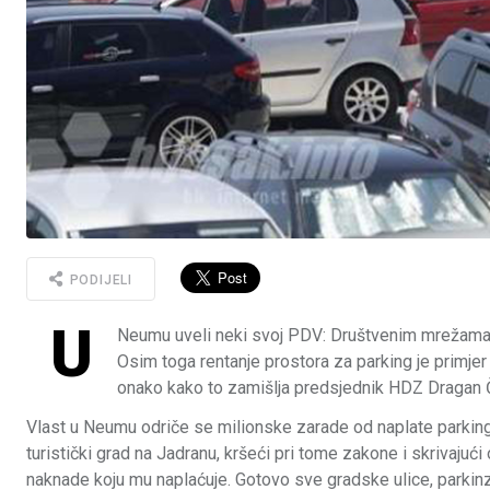
PODIJELI
U
Neumu uveli neki svoj PDV: Društvenim mrežama i
Osim toga rentanje prostora za parking je primjer 
onako kako to zamišlja predsjednik HDZ Dragan 
Vlast u Neumu odriče se milionske zarade od naplate parkinga
turistički grad na Jadranu, kršeći pri tome zakone i skrivajući
naknade koju mu naplaćuje. Gotovo sve gradske ulice, parkinz