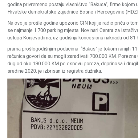
godina privremeno postaju vlasništvo “Bakusa”, firme kojom u
Hrvatske demokratske zajednice Bosne i Hercegovine (HDZB
Na ovo je prošle godine upozorio CIN koji je radio priču o to
se najmanje 1.700 parking mjesta. Novinari Centra za istraživ
ustupa Konjevodima, uz godišnju koncesionu naknadu od 81 h
prama prošlogodišnjim podacima “Bakus” je tokom ranijih 11 
računica govori da su mogli zarađivati 700.000 KM. Porezna up
dug od oko 180.000 KM po osnovu poreza, doprinosa i drugih 
sredine 2020. je izbrisan iz registra dužnika.