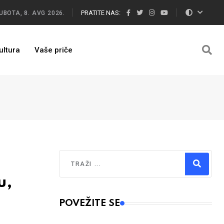
PRATITE NAS:
UBOTA, 8. AVG 2026.
ultura
Vaše priče
Traži
u,
Type 2 or more characters for results.
POVEŽITE SE