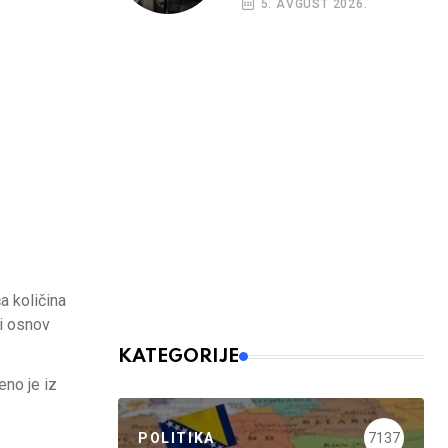
5. AVGUST 2026.
nalog
a količina
i osnov
KATEGORIJE
eno je iz
POLITIKA
7137