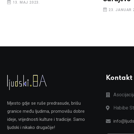
13. MAJ 2023.
23. JANUAR 
Kontakt
Asocijaci
Mjesto gdje se ruše predrasude, brišu
Habibe St
granice među ljudima, promovišu dobre
ideje, vrijednosti kulture i tradicije. Samo
info@ljuds
ljudski i nikako drugačije!