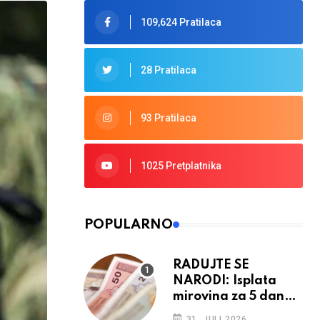
109,624 Pratilaca
28 Pratilaca
93 Pratilaca
1025 Pretplatnika
POPULARNO
RADUJTE SE
NARODI: Isplata
mirovina za 5 dana,
retroaktivna
31. JULI 2026.