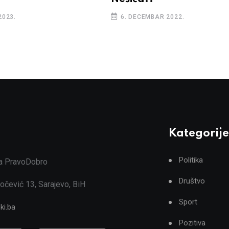
2023.
6. DECEMBAR 2022.
Kategorije
Politika
ja PravoDobro
Društvo
očević 13, Sarajevo, BiH
Sport
ki.ba
Pozitiva