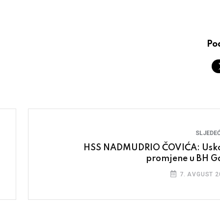
Pod
SLJEDEĆ
HSS NADMUDRIO ČOVIĆA: Usk
promjene u BH G
7. AVGUST 2