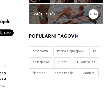
VAŠE PRIČE
1614
ijeli:
POPULARNI TAGOVI
bruceloza
kerim alajbegović
lidl
edin džeko
rudari
zukan helez
I
fk borac
damir mašić
vlada rs
oro
asu
026.