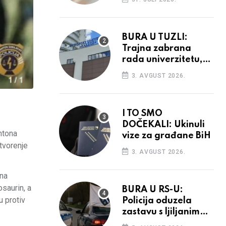
povećanja
BURA U TUZLI:
Trajna zabrana
rada univerzitetu,
provedba sudskih
3. AVGUST 2026.
odluka
I TO SMO
DOČEKALI: Ukinuli
ntona
vize za građane BiH
otvorenje
3. AVGUST 2026.
ona
saurin, a
BURA U RS-U:
u protiv
Policija oduzela
zastavu s ljiljanima,
uručila prekršajni