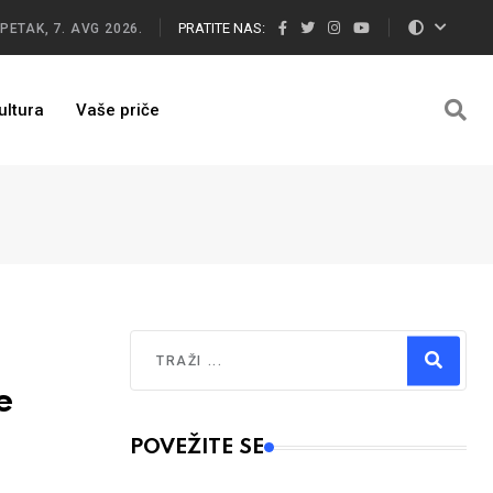
PRATITE NAS:
PETAK, 7. AVG 2026.
ultura
Vaše priče
Traži
e
Type 2 or more characters for results.
POVEŽITE SE