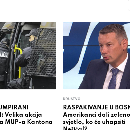
DRUŠTVO
UMPIRANI
RASPAKIVANJE U BOSN
 Velika akcija
Amerikanci dali zelen
ka MUP-a Kantona
svjetlo, ko će uhapsiti
Nešića!?