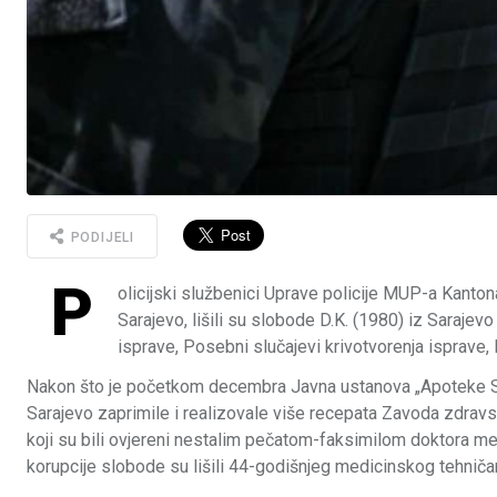
PODIJELI
P
olicijski službenici Uprave policije MUP-a Kanto
Sarajevo, lišili su slobode D.K. (1980) iz Sarajev
isprave, Posebni slučajevi krivotvorenja isprave,
Nakon što je početkom decembra Javna ustanova „Apoteke Sara
Sarajevo zaprimile i realizovale više recepata Zavoda zdravs
koji su bili ovjereni nestalim pečatom-faksimilom doktora medic
korupcije slobode su lišili 44-godišnjeg medicinskog tehnič