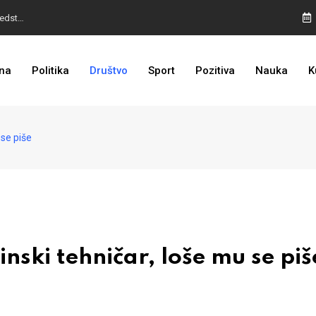
I TO SMO DOČEKALI: Grad u BiH prvi put dobio sredstva EU
na
Politika
Društvo
Sport
Pozitiva
Nauka
K
 se piše
nski tehničar, loše mu se piš