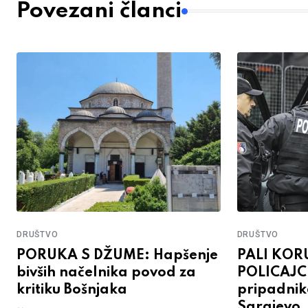
Povezani članci
DRUŠTVO
DRUŠTVO
PORUKA S DŽUME: Hapšenje
PALI KOR
bivših načelnika povod za
POLICAJCI:
kritiku Bošnjaka
pripadni
Sarajevo