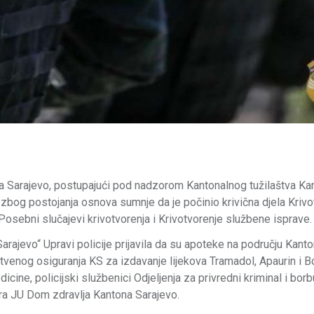
na Sarajevo, postupajući pod nadzorom Kantonalnog tužilaštva Ka
o zbog postojanja osnova sumnje da je počinio krivična djela Kriv
 Posebni slučajevi krivotvorenja i Krivotvorenje službene isprave.
jevo“ Upravi policije prijavila da su apoteke na području Kant
tvenog osiguranja KS za izdavanje lijekova Tramadol, Apaurin i Bo
ine, policijski službenici Odjeljenja za privredni kriminal i borb
ara JU Dom zdravlja Kantona Sarajevo.