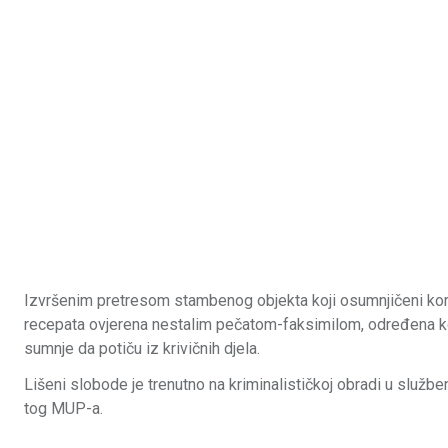
Izvršenim pretresom stambenog objekta koji osumnjičeni koris
recepata ovjerena nestalim pečatom-faksimilom, određena kol
sumnje da potiču iz krivičnih djela.
Lišeni slobode je trenutno na kriminalističkoj obradi u služ
tog MUP-a.