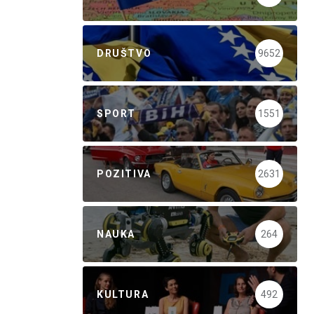
DRUŠTVO
9652
SPORT
1551
POZITIVA
2631
NAUKA
264
KULTURA
492