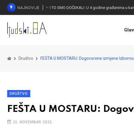
NAJNOVIJE
Glav
KONAKOVIĆ PALI ALARM: Otvoreno pismo UN-u
Društvo
FEŠTA U MOSTARU: Dogovorene izmjene Izborno
DRUŠTVO
FEŠTA U MOSTARU: Dogovo
22. NOVEMBAR 2022.