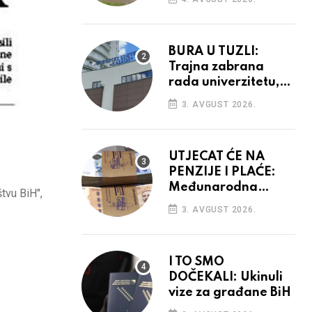
vidiku
BURA U TUZLI:
Trajna zabrana
rada univerzitetu,
provedba sudskih
3. AVGUST 2026.
odluka
UTJECAT ĆE NA
PENZIJE I PLAĆE:
Međunarodna
tvu BiH",
agencija potvrdila
3. AVGUST 2026.
kreditni rejting BiH
I TO SMO
DOČEKALI: Ukinuli
vize za građane BiH