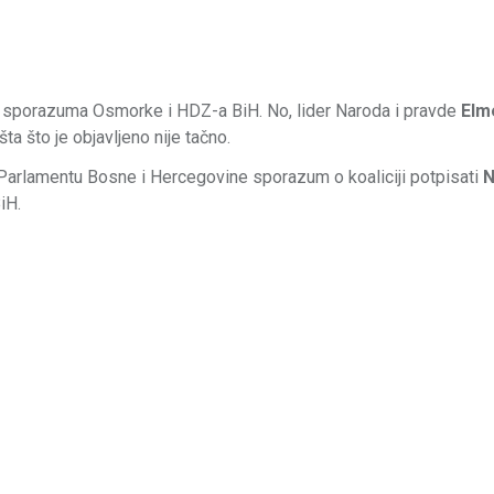
kst sporazuma Osmorke i HDZ-a BiH. No, lider Naroda i pravde
Elm
a što je objavljeno nije tačno.
Parlamentu Bosne i Hercegovine sporazum o koaliciji potpisati
N
iH.