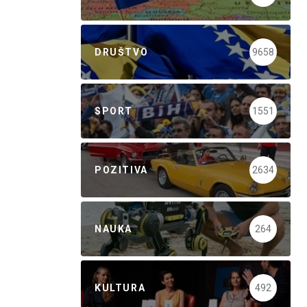
DRUŠTVO
9658
SPORT
1551
POZITIVA
2634
NAUKA
264
KULTURA
492