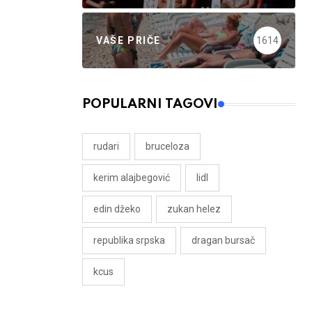
VAŠE PRIČE
1614
POPULARNI TAGOVI
rudari
bruceloza
kerim alajbegović
lidl
edin džeko
zukan helez
republika srpska
dragan bursač
kcus