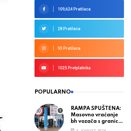
109,624 Pratilaca
28 Pratilaca
93 Pratilaca
1025 Pretplatnika
POPULARNO
RAMPA SPUŠTENA:
Masovno vraćanje
bh vozača s granica
EU, protesti na
4. AVGUST 2026.