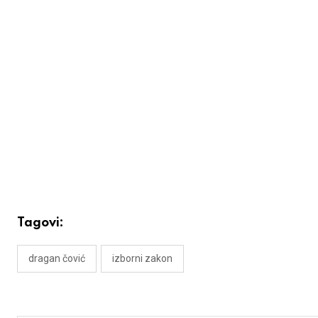
Tagovi:
dragan čović
izborni zakon