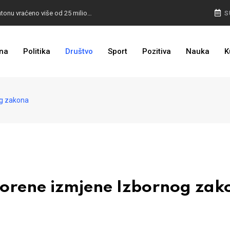
I TO SMO DOČEKALI: U 4 godine građanima u kantonu vraćeno više od 25 miliona KM
S
I TO JE BIH: Prvašićima 50 ruksaka sa školskim priborom
na
Politika
Društvo
Sport
Pozitiva
Nauka
K
g zakona
rene izmjene Izbornog zak