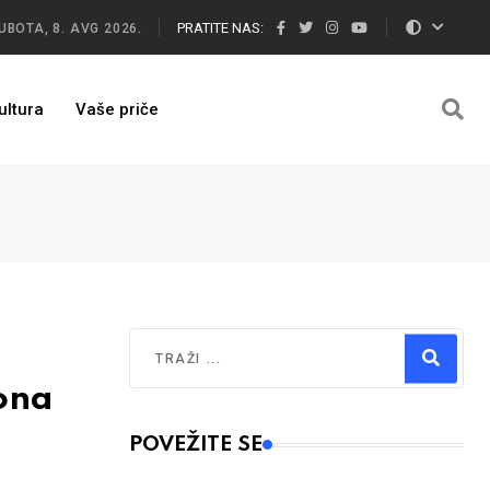
PRATITE NAS:
UBOTA, 8. AVG 2026.
ultura
Vaše priče
Traži
ona
Type 2 or more characters for results.
POVEŽITE SE