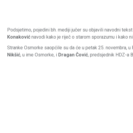
Podsjetimo, pojedini bh. mediji jučer su objavili navodni te
Konaković
navodi kako je riječ o starom sporazumu i kako ništ
Stranke Osmorke saopćile su da će u petak 25. novembra, u 
Nikšić
, u ime Osmorke, i
Dragan Čović
, predsjednik HDZ-a B