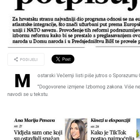
PODIJELI
M
ostarski Večernji listi piše jutros o Sporazum
"Dogovorene izmjene Izbornog zakona. Više neć
navodi se u tekstu.