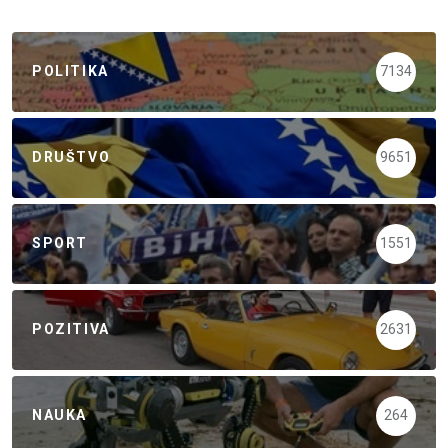
POLITIKA
7134
DRUŠTVO
9651
SPORT
1551
POZITIVA
2631
NAUKA
264