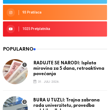
93 Pratilaca
1025 Pretplatnika
POPULARNO
RADUJTE SE NARODI: Isplata
mirovina za 5 dana, retroaktivna
povećanja
31. JULI 2026.
BURA U TUZLI: Trajna zabrana
rada univerzitetu, provedba