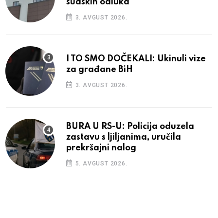
sudskih odluka
3. AVGUST 2026.
I TO SMO DOČEKALI: Ukinuli vize
za građane BiH
3. AVGUST 2026.
BURA U RS-U: Policija oduzela
zastavu s ljiljanima, uručila
prekršajni nalog
5. AVGUST 2026.