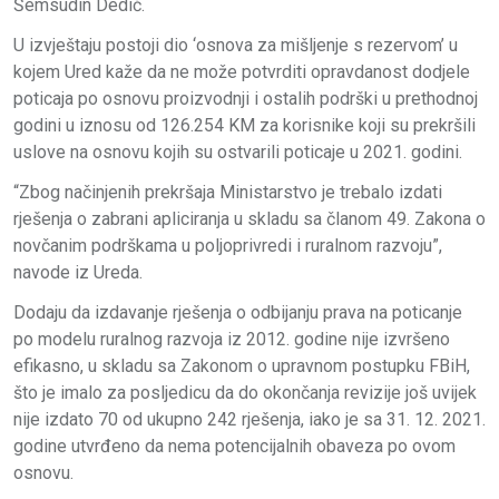
Šemsudin Dedić.
U izvještaju postoji dio ‘osnova za mišljenje s rezervom’ u
kojem Ured kaže da ne može potvrditi opravdanost dodjele
poticaja po osnovu proizvodnji i ostalih podrški u prethodnoj
godini u iznosu od 126.254 KM za korisnike koji su prekršili
uslove na osnovu kojih su ostvarili poticaje u 2021. godini.
“Zbog načinjenih prekršaja Ministarstvo je trebalo izdati
rješenja o zabrani apliciranja u skladu sa članom 49. Zakona o
novčanim podrškama u poljoprivredi i ruralnom razvoju”,
navode iz Ureda.
Dodaju da izdavanje rješenja o odbijanju prava na poticanje
po modelu ruralnog razvoja iz 2012. godine nije izvršeno
efikasno, u skladu sa Zakonom o upravnom postupku FBiH,
što je imalo za posljedicu da do okončanja revizije još uvijek
nije izdato 70 od ukupno 242 rješenja, iako je sa 31. 12. 2021.
godine utvrđeno da nema potencijalnih obaveza po ovom
osnovu.