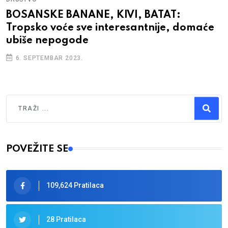
BOSANSKE BANANE, KIVI, BATAT:
Tropsko voće sve interesantnije, domaće
ubiše nepogode
6. SEPTEMBAR 2023.
Traži
Type 2 or more characters for results.
POVEŽITE SE
109,624 Pratilaca
28 Pratilaca