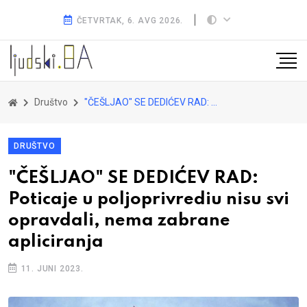
ČETVRTAK, 6. AVG 2026.
Društvo
"ČEŠLJAO" SE DEDIĆEV RAD: Poticaje u poljoprivrediu nisu svi opravdali, nema zabrane apliciranja
DRUŠTVO
"ČEŠLJAO" SE DEDIĆEV RAD:
Poticaje u poljoprivrediu nisu svi
opravdali, nema zabrane
apliciranja
11. JUNI 2023.