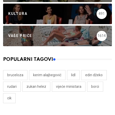
KULTURA
491
VAŠE PRIČE
1614
POPULARNI TAGOVI
bruceloza
kerim alajbegović
lidl
edin džeko
rudari
zukan helez
vijeće ministara
borci
cik