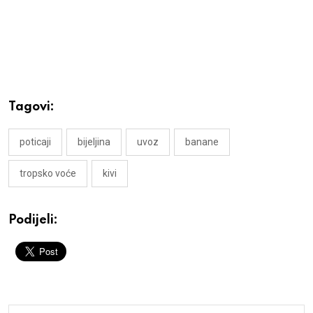
Tagovi:
poticaji
bijeljina
uvoz
banane
tropsko voće
kivi
Podijeli: