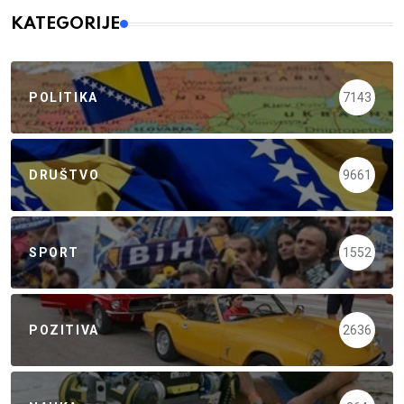
KATEGORIJE
POLITIKA
7143
DRUŠTVO
9661
SPORT
1552
POZITIVA
2636