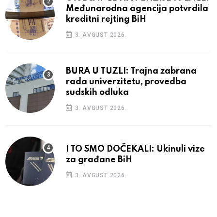
Međunarodna agencija potvrdila
kreditni rejting BiH
3. AVGUST 2026.
BURA U TUZLI: Trajna zabrana
rada univerzitetu, provedba
sudskih odluka
3. AVGUST 2026.
I TO SMO DOČEKALI: Ukinuli vize
za građane BiH
3. AVGUST 2026.