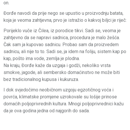
on.
Đorđe navodi da prije nego se upustio u proizvodnju batata,
koja je veoma zahtjevna, prvo je istražio o kakvoj biljci je riječ:
Porijeklo vuče iz Čilea, iz porodice tikvi. Sadi se, veoma je
zahtjevno da se napravi sadnica, procedura je malo žešća.
Čak sam ja kupovao sadnicu. Probao sam da proizvedem
sadnicu, ali nije to to. Sadi se, ja idem na foliju, sistem kap po
kap, pošto ima vode, zemlja je plodna.
Na kraju, Đorđe kaže da uzgaja i godži, nekoliko vrsta
smokve, jagode, ali sembersko domaćinstvo ne može biti
bez tradicionalnog kupusa i kukuruza.
I dok svjedočimo neobičnom uzgoju egzotičnog voća i
povrća, klimatske promjene uzrokovale su lošije prinose
domaćih poljoprivrednih kultura. Mnogi poljoprivrednici kažu
da je ova godina jedna od najgorih do sada.