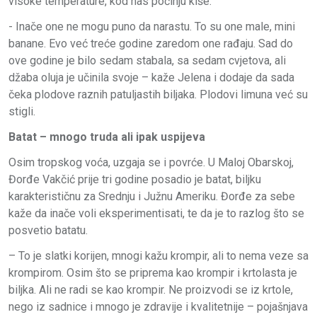
visoke temperature, kod nas počinju kiše.
- Inače one ne mogu puno da narastu. To su one male, mini
banane. Evo već treće godine zaredom one rađaju. Sad do
ove godine je bilo sedam stabala, sa sedam cvjetova, ali
džaba oluja je učinila svoje – kaže Jelena i dodaje da sada
čeka plodove raznih patuljastih biljaka. Plodovi limuna već su
stigli.
Batat – mnogo truda ali ipak uspijeva
Osim tropskog voća, uzgaja se i povrće. U Maloj Obarskoj,
Đorđe Vakčić prije tri godine posadio je batat, biljku
karakterističnu za Srednju i Južnu Ameriku. Đorđe za sebe
kaže da inače voli eksperimentisati, te da je to razlog što se
posvetio batatu.
– To je slatki korijen, mnogi kažu krompir, ali to nema veze sa
krompirom. Osim što se priprema kao krompir i krtolasta je
biljka. Ali ne radi se kao krompir. Ne proizvodi se iz krtole,
nego iz sadnice i mnogo je zdravije i kvalitetnije – pojašnjava