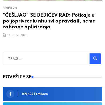
DRUŠTVO
"ČEŠLJAO" SE DEDIĆEV RAD: Poticaje u
poljoprivrediu nisu svi opravdali, nema
zabrane apliciranja
11. JUNI 2023.
Traži
Type 2 or more characters for results.
POVEŽITE SE
109,624 Pratilaca