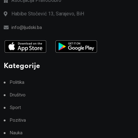
Asocijacija PravoDobro
Habibe Stočević 13, Sarajevo, BiH
info@ljudski.ba
Kategorije
Politika
Društvo
Sport
Pozitiva
Nauka