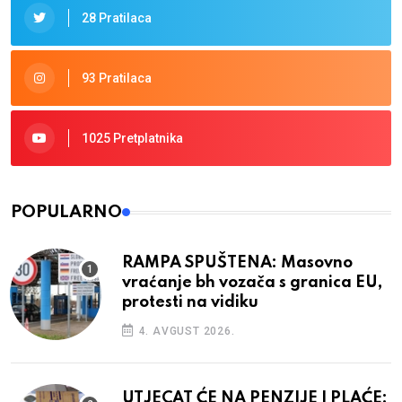
28 Pratilaca
93 Pratilaca
1025 Pretplatnika
POPULARNO
RAMPA SPUŠTENA: Masovno
vraćanje bh vozača s granica EU,
protesti na vidiku
4. AVGUST 2026.
UTJECAT ĆE NA PENZIJE I PLAĆE: