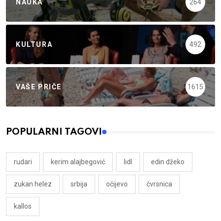
NAUKA
264
KULTURA
492
VAŠE PRIČE
1615
POPULARNI TAGOVI
rudari
kerim alajbegović
lidl
edin džeko
zukan helez
srbija
očijevo
čvrsnica
kallos