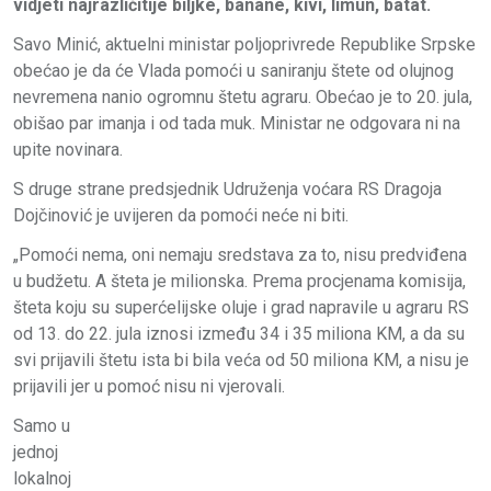
vidjeti najrazličitije biljke, banane, kivi, limun, batat.
Savo Minić, aktuelni ministar poljoprivrede Republike Srpske
obećao je da će Vlada pomoći u saniranju štete od olujnog
nevremena nanio ogromnu štetu agraru. Obećao je to 20. jula,
obišao par imanja i od tada muk. Ministar ne odgovara ni na
upite novinara.
S druge strane predsjednik Udruženja voćara RS Dragoja
Dojčinović je uvijeren da pomoći neće ni biti.
„Pomoći nema, oni nemaju sredstava za to, nisu predviđena
u budžetu. A šteta je milionska. Prema procjenama komisija,
šteta koju su superćelijske oluje i grad napravile u agraru RS
od 13. do 22. jula iznosi između 34 i 35 miliona KM, a da su
svi prijavili štetu ista bi bila veća od 50 miliona KM, a nisu je
prijavili jer u pomoć nisu ni vjerovali.
Samo u
jednoj
lokalnoj