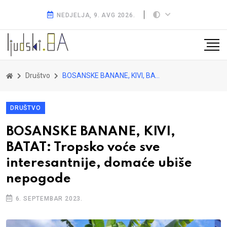
NEDJELJA, 9. AVG 2026.
Društvo
BOSANSKE BANANE, KIVI, BATAT: Tropsko voće sve interesantnije, domaće ubiše nepogode
DRUŠTVO
BOSANSKE BANANE, KIVI,
BATAT: Tropsko voće sve
interesantnije, domaće ubiše
nepogode
6. SEPTEMBAR 2023.