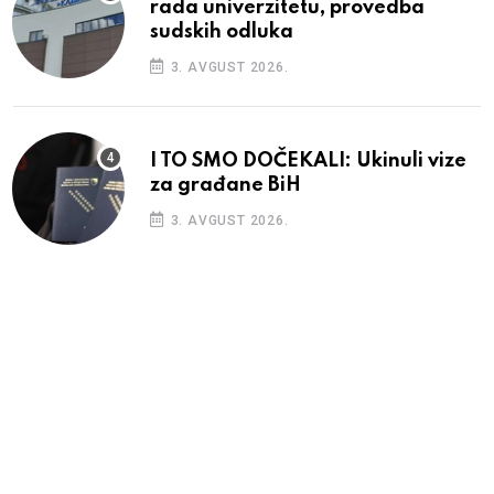
rada univerzitetu, provedba
sudskih odluka
3. AVGUST 2026.
I TO SMO DOČEKALI: Ukinuli vize
za građane BiH
3. AVGUST 2026.