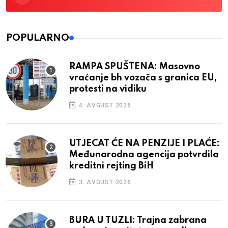
POPULARNO
RAMPA SPUŠTENA: Masovno
vraćanje bh vozača s granica EU,
protesti na vidiku
4. AVGUST 2026.
UTJECAT ĆE NA PENZIJE I PLAĆE:
Međunarodna agencija potvrdila
kreditni rejting BiH
3. AVGUST 2026.
BURA U TUZLI: Trajna zabrana