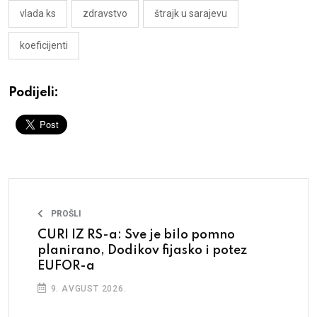
vlada ks
zdravstvo
štrajk u sarajevu
koeficijenti
Podijeli:
PROŠLI
CURI IZ RS-a: Sve je bilo pomno
planirano, Dodikov fijasko i potez
EUFOR-a
9. AVGUST 2026.