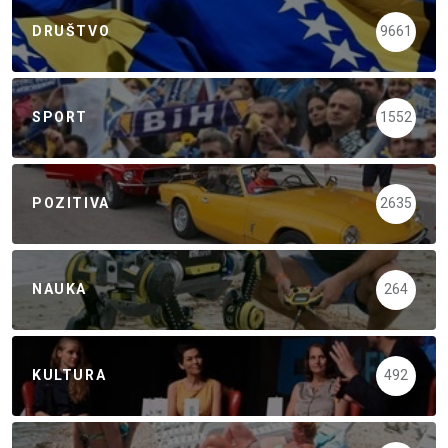
DRUŠTVO
9661
SPORT
1552
POZITIVA
2635
NAUKA
264
KULTURA
492