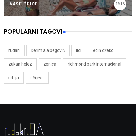
VAŠE PRIČE
1615
POPULARNI TAGOVI
rudari
kerim alajbegović
lidl
edin džeko
zukan helez
zenica
richmond park internacional
srbija
očijevo