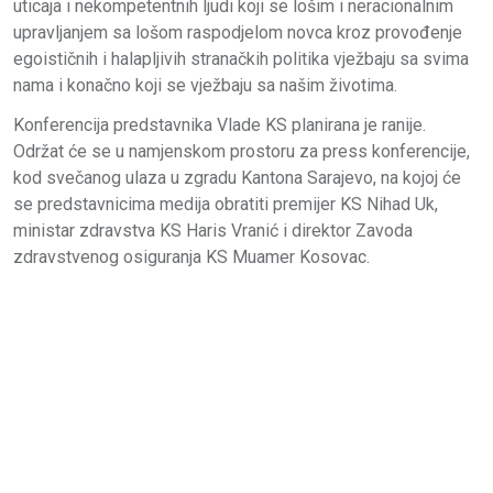
uticaja i nekompetentnih ljudi koji se lošim i neracionalnim
upravljanjem sa lošom raspodjelom novca kroz provođenje
egoističnih i halapljivih stranačkih politika vježbaju sa svima
nama i konačno koji se vježbaju sa našim životima.
Konferencija predstavnika Vlade KS planirana je ranije.
Održat će se u namjenskom prostoru za press konferencije,
kod svečanog ulaza u zgradu Kantona Sarajevo, na kojoj će
se predstavnicima medija obratiti premijer KS Nihad Uk,
ministar zdravstva KS Haris Vranić i direktor Zavoda
zdravstvenog osiguranja KS Muamer Kosovac.