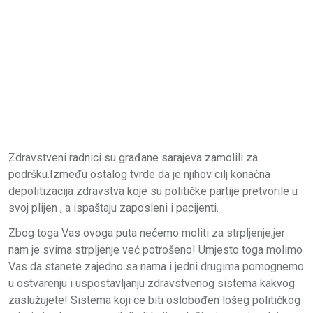
Zdravstveni radnici su građane sarajeva zamolili za
podršku.Između ostalog tvrde da je njihov cilj konačna
depolitizacija zdravstva koje su političke partije pretvorile u
svoj plijen , a ispaštaju zaposleni i pacijenti.
Zbog toga Vas ovoga puta nećemo moliti za strpljenje,jer
nam je svima strpljenje već potrošeno! Umjesto toga molimo
Vas da stanete zajedno sa nama i jedni drugima pomognemo
u ostvarenju i uspostavljanju zdravstvenog sistema kakvog
zaslužujete! Sistema koji ce biti oslobođen lošeg političkog