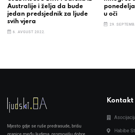
Australije i želja da bude
ponedelja
jedan predsjednik za ljude
u oči
svih vjera
29. SEPTEMB
6. AVGUST 2022.
Kontakt
Asocijaci
Mjesto gdje se ruše predrasude, brišu
Habibe St
granice među ljudima, promovišu dobre