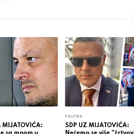
POLITIKA
 MIJATOVIĆA:
SDP UZ MIJATOVIĆA:
se sa mnom u
Nećemo se više "žrtvov