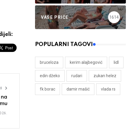
VAŠE PRIČE
1614
ijeli:
POPULARNI TAGOVI
bruceloza
kerim alajbegović
lidl
edin džeko
rudari
zukan helez
I
fk borac
damir mašić
vlada rs
ana
omu
026.