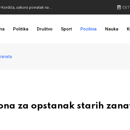
BURA U MOSTARU: Otpušteni radnici odbili poziv Kordića, uskoro povratak na posao
ČET
na
Politika
Društvo
Sport
Pozitiva
Nauka
K
I TO SMO DOČEKALI: Grad u BiH prvi put dobio sredstva EU
 zanata
ona za opstanak starih zana