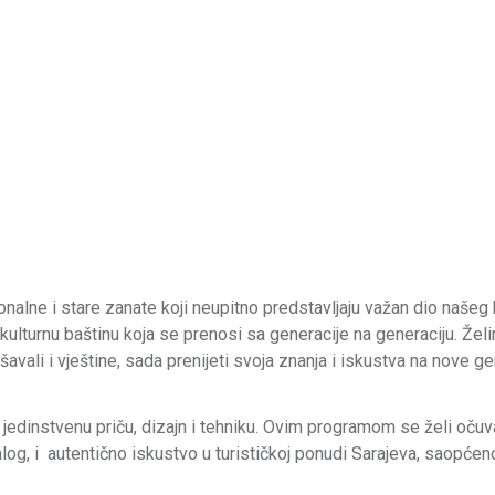
nalne i stare zanate koji neupitno predstavljaju važan dio našeg 
 kulturnu baštinu koja se prenosi sa generacije na generaciju. Žel
avali i vještine, sada prenijeti svoja znanja i iskustva na nove ge
a jedinstvenu priču, dizajn i tehniku. Ovim programom se želi očuv
alog, i autentično iskustvo u turističkoj ponudi Sarajeva, saopćeno