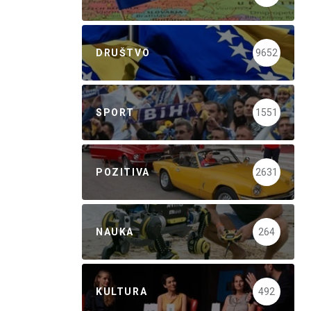
DRUŠTVO
9652
SPORT
1551
POZITIVA
2631
NAUKA
264
KULTURA
492