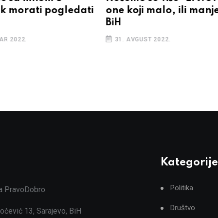
k morati pogledati
one koji malo, ili manj
BiH
AR 2022.
31. AVGUST 2022.
Kategorije
Politika
ja PravoDobro
Društvo
očević 13, Sarajevo, BiH