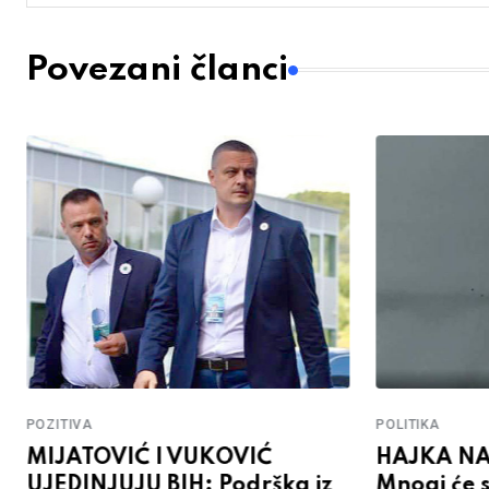
Povezani članci
POZITIVA
POLITIKA
MIJATOVIĆ I VUKOVIĆ
HAJKA NA
UJEDINJUJU BIH: Podrška iz
Mnogi će 