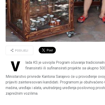
PODIJELI
V
lada KS je usvojila Program očuvanja tradicional
finansiratii ili sufinansirati projekte sa ukupno 5
Ministarstvo privrede Kantona Sarajevo će u provođenje ovog
prijaviti zainteresovani kandidati. Programom je obuhvaćeno 67
mašina, uređaja i alata, unutrašnjeg uređenja poslovnog prost
zaprežnim vozilima.