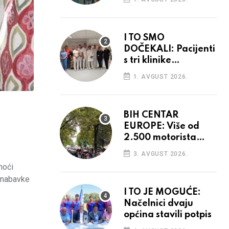
I TO SMO
DOČEKALI: Pacijenti
s tri klinike
preseljeni u nove
1. AVGUST 2026.
prostore
BIH CENTAR
EUROPE: Više od
2.500 motorista
defiliralo gradom
3. AVGUST 2026.
moći
a nabavke
I TO JE MOGUĆE:
Načelnici dvaju
općina stavili potpis