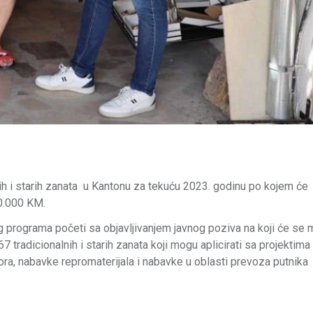
nih i starih zanata u Kantonu za tekuću 2023. godinu po kojem će
00.000 KM.
 programa početi sa objavljivanjem javnog poziva na koji će se 
 tradicionalnih i starih zanata koji mogu aplicirati sa projektim
ora, nabavke repromaterijala i nabavke u oblasti prevoza putnika