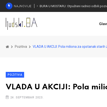
NAJNOVIJE
SORECA ZADOVOLJAN: Važan korak BiH ka EU
Glav
Pozitiva
VLADA U AKCIJI: Pola miliona za opstanak starih
POZITIVA
VLADA U AKCIJI: Pola mili
24. SEPTEMBAR 2023.