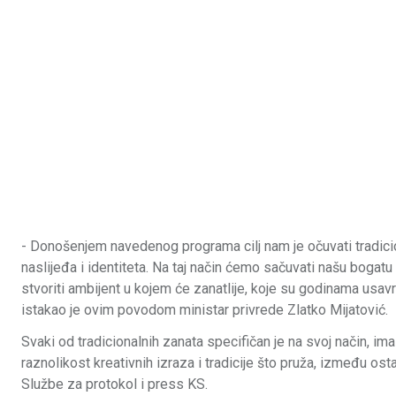
- Donošenjem navedenog programa cilj nam je očuvati tradicio
naslijeđa i identiteta. Na taj način ćemo sačuvati našu bogatu
stvoriti ambijent u kojem će zanatlije, koje su godinama usavrš
istakao je ovim povodom ministar privrede Zlatko Mijatović.
Svaki od tradicionalnih zanata specifičan je na svoj način, im
raznolikost kreativnih izraza i tradicije što pruža, između ost
Službe za protokol i press KS.