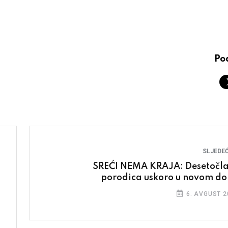
Pod
SLJEDEĆ
SREĆI NEMA KRAJA: Desetočl
porodica uskoro u novom d
6. AVGUST 2