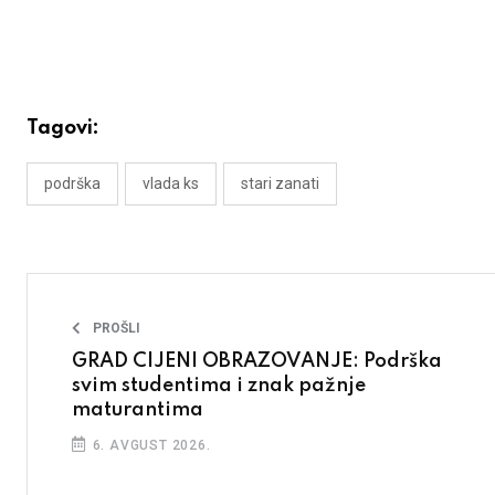
Tagovi:
podrška
vlada ks
stari zanati
PROŠLI
GRAD CIJENI OBRAZOVANJE: Podrška
svim studentima i znak pažnje
maturantima
6. AVGUST 2026.