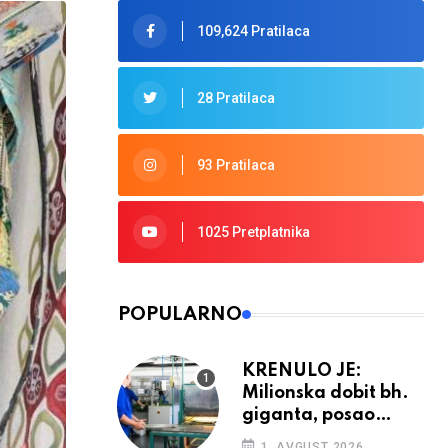
109,624 Pratilaca
28 Pratilaca
93 Pratilaca
1025 Pretplatnika
POPULARNO
KRENULO JE:
Milionska dobit bh.
giganta, posao
ponovno cvjeta
1. AVGUST 2026.