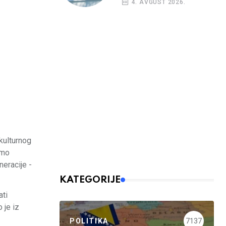
4. AVGUST 2026.
kulturnog
imo
neracije -
KATEGORIJE
ati
 je iz
POLITIKA
7137