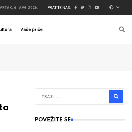
PRATITE NAS:
VRTAK, 6. AVG 2026.
ultura
Vaše priče
Traži
ta
Type 2 or more characters for results.
POVEŽITE SE