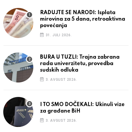
RADUJTE SE NARODI: Isplata
mirovina za 5 dana, retroaktivna
povećanja
31. JULI 2026.
BURA U TUZLI: Trajna zabrana
rada univerzitetu, provedba
sudskih odluka
3. AVGUST 2026.
I TO SMO DOČEKALI: Ukinuli vize
za građane BiH
3. AVGUST 2026.