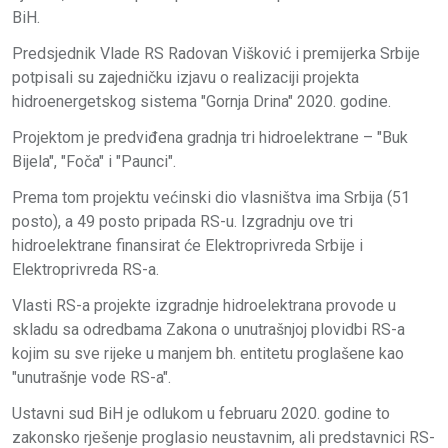
BiH.
Predsjednik Vlade RS Radovan Višković i premijerka Srbije
potpisali su zajedničku izjavu o realizaciji projekta
hidroenergetskog sistema "Gornja Drina" 2020. godine.
Projektom je predviđena gradnja tri hidroelektrane – "Buk
Bijela", "Foča" i "Paunci".
Prema tom projektu većinski dio vlasništva ima Srbija (51
posto), a 49 posto pripada RS-u. Izgradnju ove tri
hidroelektrane finansirat će Elektroprivreda Srbije i
Elektroprivreda RS-a.
Vlasti RS-a projekte izgradnje hidroelektrana provode u
skladu sa odredbama Zakona o unutrašnjoj plovidbi RS-a
kojim su sve rijeke u manjem bh. entitetu proglašene kao
"unutrašnje vode RS-a".
Ustavni sud BiH je odlukom u februaru 2020. godine to
zakonsko rješenje proglasio neustavnim, ali predstavnici RS-