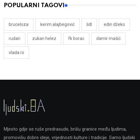
POPULARNI TAGOVI
bruceloza
kerim alajbegović
lidl
edin džeko
rudari
zukan helez
fk borac
damir mašić
vlada rs
Mjesto gdje se ruše predrasude, brišu granice među ljudima,
promovišu dobre ideje, vrijednosti kulture i tradicije. Samo ljudski