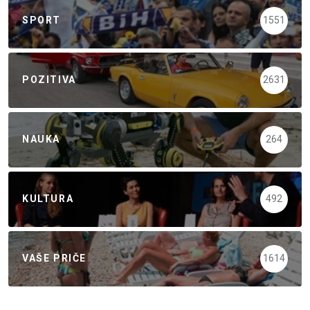
SPORT
1551
POZITIVA
2631
NAUKA
264
KULTURA
492
VAŠE PRIČE
1614