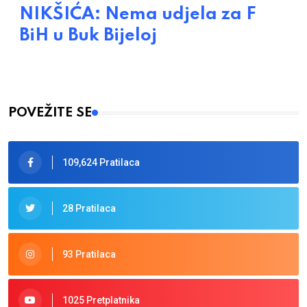
NIKŠIĆA: Nema udjela za F
BiH u Buk Bijeloj
POVEŽITE SE
109,624 Pratilaca
28 Pratilaca
93 Pratilaca
1025 Pretplatnika