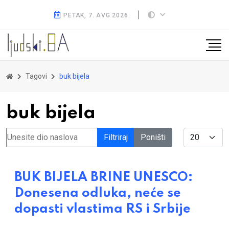
PETAK, 7. AVG 2026.
Tagovi
buk bijela
buk bijela
Unesite dio naslova
Display #
Filtriraj
Poništi
BUK BIJELA BRINE UNESCO:
Donesena odluka, neće se
dopasti vlastima RS i Srbije