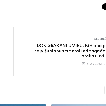
SLJEDEĆ
DOK GRAĐANI UMIRU: BiH ima p
najvišu stopu smrtnosti od zagađe
zraka u svij
6. AVGUST 2