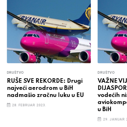
DRUŠTVO
DRUŠTVO
RUŠE SVE REKORDE: Drugi
VAŽNE VIJ
najveći aerodrom u BiH
DIJASPOR
nadmašio zračnu luku u EU
vodećih n
aviokompa
28. FEBRUAR 2023.
u BiH
29. JANUAR 