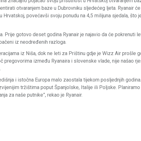
dina značajno pojačao svoju prisutnost u Hrvatskoj otvaranjem ba
tirati otvaranjem baze u Dubrovniku sljedećeg ljeta. Ryanair će 
 Hrvatskoj, povećavši svoju ponudu na 4,5 milijuna sjedala, što 
 Prije gotovo deset godina Ryanair je najavio da će pokrenuti l
bačeni iz neodređenih razloga.
racijama iz Niša, dok ne leti za Prištinu gdje je Wizz Air prošle 
toč pregovorima između Ryanaira i slovenske vlade, nije našao rj
.
redišnja i istočna Europa malo zaostala tijekom posljednjih godina
ijenijim tržištima poput Španjolske, Italije ili Poljske. Planiramo 
anja za naše putnike”, rekao je Ryanair.