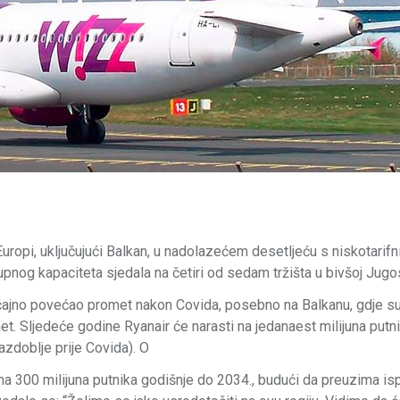
j Europi, uključujući Balkan, u nadolazećem desetljeću s niskotarif
pnog kapaciteta sjedala na četiri od sedam tržišta u bivšoj Jugosl
 značajno povećao promet nakon Covida, posebno na Balkanu, gdje su
omet. Sljedeće godine Ryanair će narasti na jedanaest milijuna putn
zdoblje prije Covida). O
na 300 milijuna putnika godišnje do 2034., budući da preuzima is