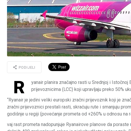
PODIJELI
R
yanair planira značajno rasti u Srednjoj i Istočno
prijevoznicima (LCC) koji upravljaju preko 50% uku
“Ryanair je jedini veliki europski zračni prijevoznik koji je
zračni prijevoznici prestali rasti, skraćuju rute i smanjuju pr
godišnje u regiji (povećanje prometa od +260% u odnosu na ra
vaj rast prometa nadopunjuje Ryanairove planove da poraste 