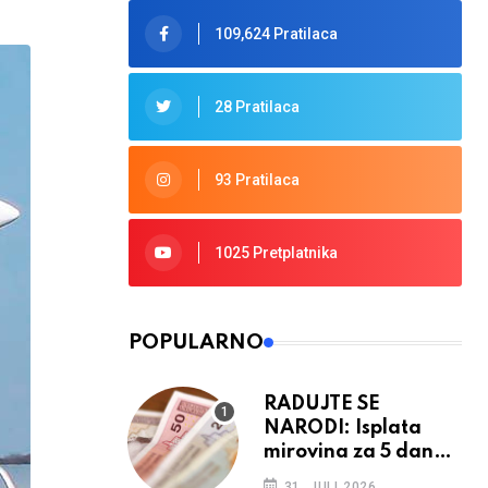
109,624 Pratilaca
28 Pratilaca
93 Pratilaca
1025 Pretplatnika
POPULARNO
RADUJTE SE
NARODI: Isplata
mirovina za 5 dana,
retroaktivna
31. JULI 2026.