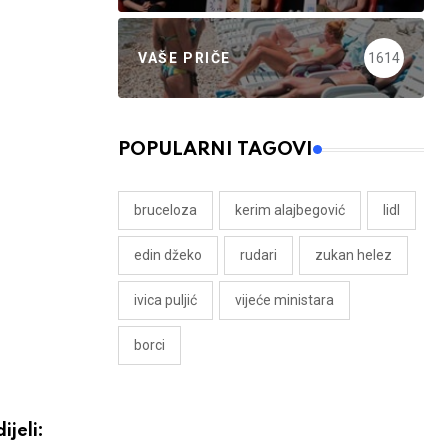
VAŠE PRIČE
1614
POPULARNI TAGOVI
bruceloza
kerim alajbegović
lidl
edin džeko
rudari
zukan helez
ivica puljić
vijeće ministara
borci
ijeli: