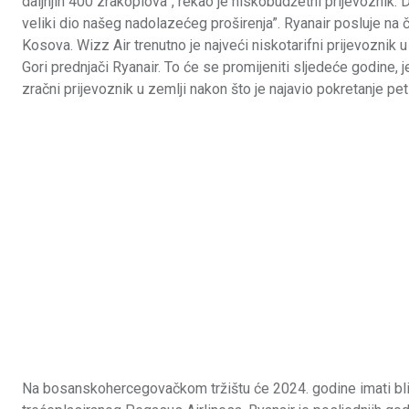
daljnjih 400 zrakoplova”, rekao je niskobudžetni prijevoznik. 
veliki dio našeg nadolazećeg proširenja”. Ryanair posluje na 
Kosova. Wizz Air trenutno je najveći niskotarifni prijevoznik u
Gori prednjači Ryanair. To će se promijeniti sljedeće godine, j
zračni prijevoznik u zemlji nakon što je najavio pokretanje pet 
Na bosanskohercegovačkom tržištu će 2024. godine imati bliz