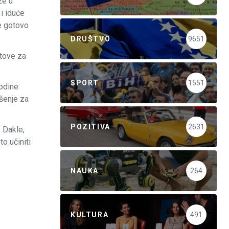
ze u
i iduće
je gotovo
DRUŠTVO
9651
etove za
SPORT
1551
godine
ešenje za
POZITIVA
2631
. Dakle,
to učiniti
NAUKA
264
KULTURA
491