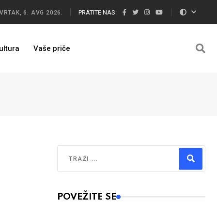
PRATITE NAS:
VRTAK, 6. AVG 2026.
ultura
Vaše priče
Traži
Type 2 or more characters for results.
POVEŽITE SE