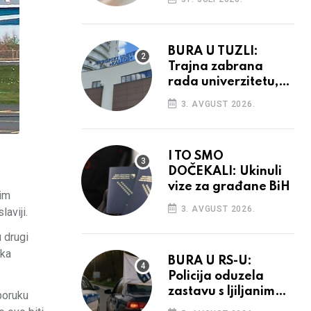
povećanja
BURA U TUZLI:
Trajna zabrana
rada univerzitetu,
provedba sudskih
3. AVGUST 2026.
odluka
I TO SMO
DOČEKALI: Ukinuli
vize za građane BiH
nim
3. AVGUST 2026.
aviji.
 drugi
ika
BURA U RS-U:
Policija oduzela
zastavu s ljiljanima,
poruku
uručila prekršajni