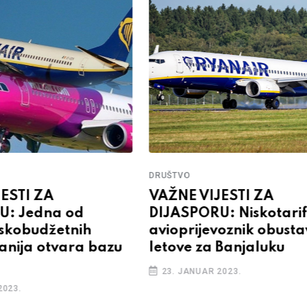
DRUŠTVO
ESTI ZA
VAŽNE VIJESTI ZA
U: Jedna od
DIJASPORU: Niskotarif
iskobudžetnih
avioprijevoznik obusta
nija otvara bazu
letove za Banjaluku
23. JANUAR 2023.
2023.