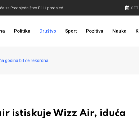
VELIKE PROMJENE: Otkriven izgled glasačkih listića za Predsjedništvo BiH i predsjednika RS
ČET
POLICIJA NAPUNILA KASU: Radari snimili rekordan broj prekršaja, najviše u jednom gradu
na
Politika
Društvo
Sport
Pozitiva
Nauka
K
NA VISINI ZADATKA: EUFOR izveo združenu vježbu kod Foče, detalji poznati
ća godina bit će rekordna
 istiskuje Wizz Air, iduća