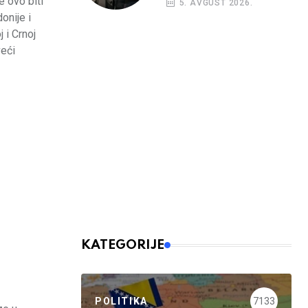
e ovo biti
5. AVGUST 2026.
nalog
onije i
 i Crnoj
veći
KATEGORIJE
POLITIKA
7133