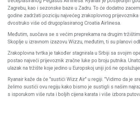
trećeplasiranog Pegasus Airlinesa. Ryanair je posljednjih go
Zagrebu, kao i sezonske baze u Zadru. To će dodatno zacemen
godine zadržati poziciju najvećeg zrakoplovnog prijevoznika u
dvostruko više od drugoplasiranog Croatia Airlinesa.
Međutim, suočava se s većim preprekama na drugim tržištima.
Skoplje u izravnom izazovu Wizzu, međutim, ti su planovi od
Zrakoplovna tvrtka je također stagnirala u Srbiji sa svojim ope
postao najveći prijevoznik zračne luke po broju putnika. Una
ulazak na tržište koje jedino u Europskoj uniji još ne opslužuje
Ryanair kaže da će "sustići Wizz Air" u regiji. "Vidimo da je s
želimo sustići ovu regiju kako bismo je sustigli s našim najrazv
s isporukom više ruta i boljih cijena karata i više izbora putov