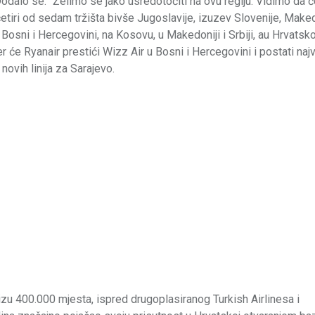
Dodalo se: “Želimo se jako usredotočiti na ovu regiju. Vidimo da ć
četiri od sedam tržišta bivše Jugoslavije, izuzev Slovenije, Maked
 Bosni i Hercegovini, na Kosovu, u Makedoniji i Srbiji, au Hrvatskoj
er će Ryanair prestići Wizz Air u Bosni i Hercegovini i postati naj
novih linija za Sarajevo.
u 400.000 mjesta, ispred drugoplasiranog Turkish Airlinesa i