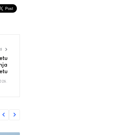
I
etu
nja
etu
026.