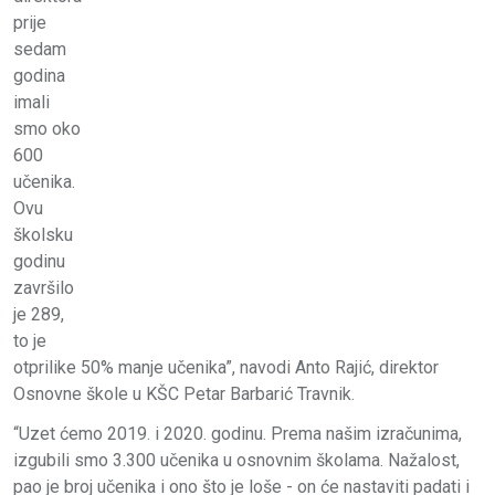
prije
sedam
godina
imali
smo oko
600
učenika.
Ovu
školsku
godinu
završilo
je 289,
to je
otprilike 50% manje učenika”, navodi Anto Rajić, direktor
Osnovne škole u KŠC Petar Barbarić Travnik.
“Uzet ćemo 2019. i 2020. godinu. Prema našim izračunima,
izgubili smo 3.300 učenika u osnovnim školama. Nažalost,
pao je broj učenika i ono što je loše - on će nastaviti padati i