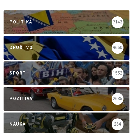
POLITIKA
7143
DRUŠTVO
9660
SPORT
1552
POZITIVA
2635
NAUKA
264