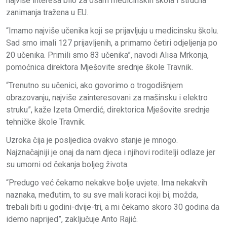
najviše interesa bilo za osam medicinskih škola i stručna
zanimanja tražena u EU.
“Imamo najviše učenika koji se prijavljuju u medicinsku školu.
Sad smo imali 127 prijavljenih, a primamo četiri odjeljenja po
20 učenika. Primili smo 83 učenika”, navodi Alisa Mrkonja,
pomoćnica direktora Mješovite srednje škole Travnik.
“Trenutno su učenici, ako govorimo o trogodišnjem
obrazovanju, najviše zainteresovani za mašinsku i elektro
struku”, kaže Izeta Omerdić, direktorica Mješovite srednje
tehničke škole Travnik.
Uzroka čija je posljedica ovakvo stanje je mnogo.
Najznačajniji je onaj da nam djeca i njihovi roditelji odlaze jer
su umorni od čekanja boljeg života.
“Predugo već čekamo nekakve bolje uvjete. Ima nekakvih
naznaka, međutim, to su sve mali koraci koji bi, možda,
trebali biti u godini-dvije-tri, a mi čekamo skoro 30 godina da
idemo naprijed”, zaključuje Anto Rajić.