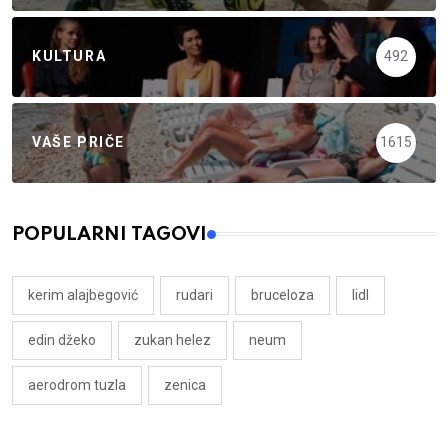
KULTURA
492
VAŠE PRIČE
1615
POPULARNI TAGOVI
kerim alajbegović
rudari
bruceloza
lidl
edin džeko
zukan helez
neum
aerodrom tuzla
zenica