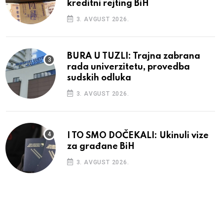
kreditni rejting BiH
3. AVGUST 2026.
BURA U TUZLI: Trajna zabrana
rada univerzitetu, provedba
sudskih odluka
3. AVGUST 2026.
I TO SMO DOČEKALI: Ukinuli vize
za građane BiH
3. AVGUST 2026.