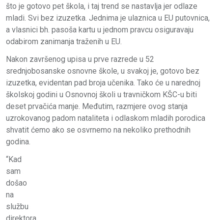
što je gotovo pet škola, i taj trend se nastavlja jer odlaze
mladi. Svi bez izuzetka. Jednima je ulaznica u EU putovnica,
a vlasnici bh. pasoša kartu u jednom pravcu osiguravaju
odabirom zanimanja traženih u EU.
Nakon završenog upisa u prve razrede u 52
srednjobosanske osnovne škole, u svakoj je, gotovo bez
izuzetka, evidentan pad broja učenika. Tako će u narednoj
školskoj godini u Osnovnoj školi u travničkom KŠC-u biti
deset prvačića manje. Međutim, razmjere ovog stanja
uzrokovanog padom nataliteta i odlaskom mladih porodica
shvatit ćemo ako se osvrnemo na nekoliko prethodnih
godina.
“Kad
sam
došao
na
službu
direktora