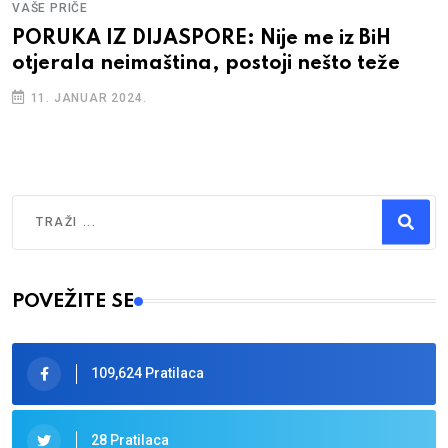
VAŠE PRIČE
PORUKA IZ DIJASPORE: Nije me iz BiH
otjerala neimaština, postoji nešto teže
11. JANUAR 2024.
Traži
Type 2 or more characters for results.
POVEŽITE SE
109,624 Pratilaca
28 Pratilaca