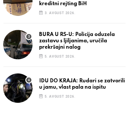
kreditni rejting BiH
3. AVGUST 2026.
BURA U RS-U: Policija oduzela
zastavu s ljiljanima, uručila
prekršajni nalog
5. AVGUST 2026.
IDU DO KRAJA: Rudari se zatvorili
u jamu, vlast pala na ispitu
5. AVGUST 2026.