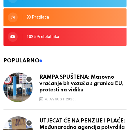
93 Pratilaca
1025 Pretplatnika
POPULARNO
RAMPA SPUŠTENA: Masovno
vraćanje bh vozača s granica EU,
protesti na vidiku
4. AVGUST 2026.
UTJECAT ĆE NA PENZIJE I PLAĆE:
Međunarodna agencija potvrdila