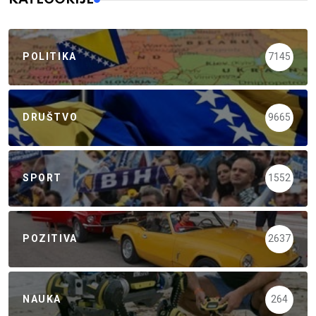
POLITIKA
7145
DRUŠTVO
9665
SPORT
1552
POZITIVA
2637
NAUKA
264