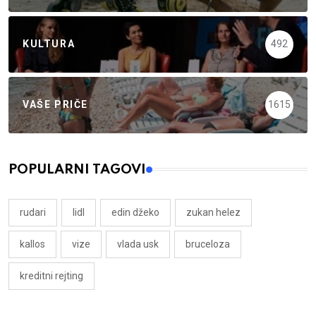
KULTURA
492
VAŠE PRIČE
1615
POPULARNI TAGOVI
rudari
lidl
edin džeko
zukan helez
kallos
vize
vlada usk
bruceloza
kreditni rejting