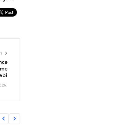
I
nce
ime
sebi
026.