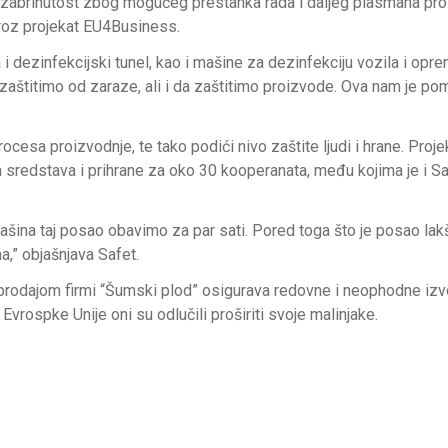
la zabrinutost zbog mogućeg prestanka rada i daljeg plasmana pro
kroz projekat EU4Business.
i dezinfekcijski tunel, kao i mašine za dezinfekciju vozila i opre
aštitimo od zaraze, ali i da zaštitimo proizvode. Ova nam je p
esa proizvodnje, te tako podići nivo zaštite ljudi i hrane. Proje
h sredstava i prihrane za oko 30 kooperanata, među kojima je i S
 mašina taj posao obavimo za par sati. Pored toga što je posao lakš
,” objašnjava Safet.
 prodajom firmi “Šumski plod” osigurava redovne i neophodne izv
ospke Unije oni su odlučili proširiti svoje malinjake.