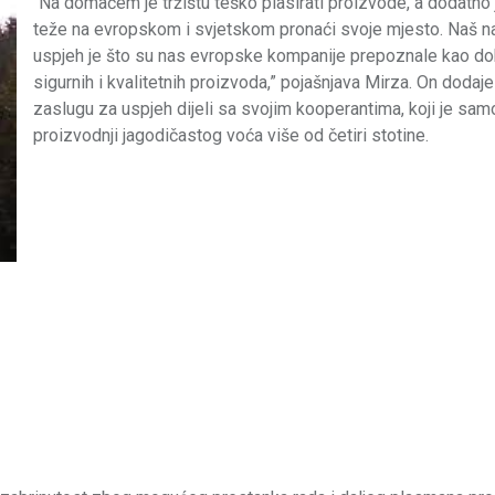
“Na domaćem je tržištu teško plasirati proizvode, a dodatno 
teže na evropskom i svjetskom pronaći svoje mjesto. Naš na
uspjeh je što su nas evropske kompanije prepoznale kao do
sigurnih i kvalitetnih proizvoda,” pojašnjava Mirza. On dodaje
zaslugu za uspjeh dijeli sa svojim kooperantima, koji je sam
proizvodnji jagodičastog voća više od četiri stotine.