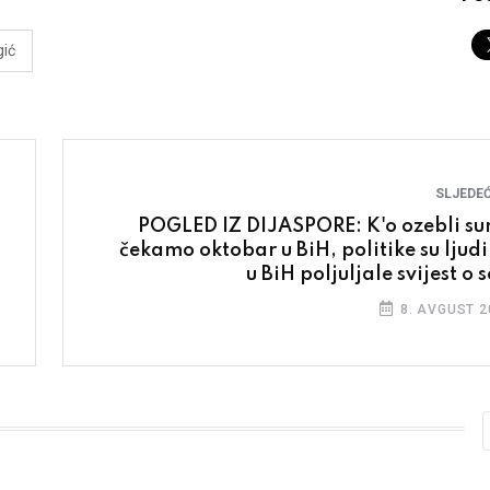
gić
SLJEDEĆ
POGLED IZ DIJASPORE: K'o ozebli su
čekamo oktobar u BiH, politike su ljud
u BiH poljuljale svijest o 
8. AVGUST 2