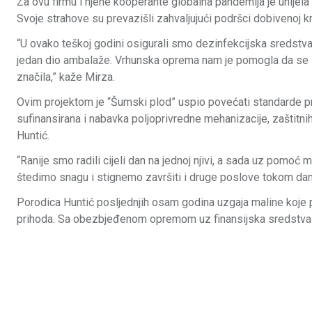
Za ovu firmu i njene kooperante globalna pandemija je unije
Svoje strahove su prevazišli zahvaljujući podršci dobivenoj 
“U ovako teškoj godini osigurali smo dezinfekcijska sredstva 
jedan dio ambalaže. Vrhunska oprema nam je pomogla da se z
značila,” kaže Mirza.
Ovim projektom je “Šumski plod” uspio povećati standarde proc
sufinansirana i nabavka poljoprivredne mehanizacije, zaštitni
Huntić.
“Ranije smo radili cijeli dan na jednoj njivi, a sada uz pomoć
štedimo snagu i stignemo završiti i druge poslove tokom dana
Porodica Huntić posljednjih osam godina uzgaja maline koje
prihoda. Sa obezbjeđenom opremom uz finansijska sredstva Evr