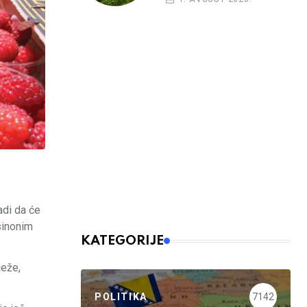
adi da će
 sinonim
KATEGORIJE
ježe,
POLITIKA
7142