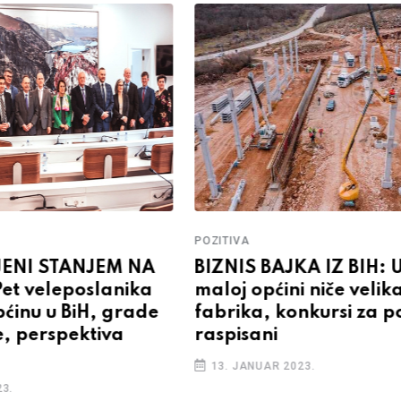
POZITIVA
ENI STANJEM NA
BIZNIS BAJKA IZ BIH: 
et veleposlanika
maloj općini niče velik
općinu u BiH, grade
fabrika, konkursi za 
e, perspektiva
raspisani
13. JANUAR 2023.
3.