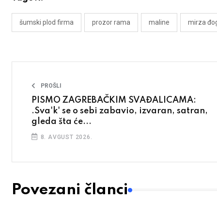
šumski plod firma
prozor rama
maline
mirza đo
PROŠLI
PISMO ZAGREBAČKIM SVAĐALICAMA:
.Sva'k' se o sebi zabavio, izvaran, satran,
gleda šta će...
8. AVGUST 2026.
Povezani članci