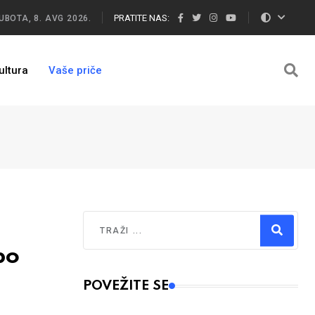
PRATITE NAS:
UBOTA, 8. AVG 2026.
ultura
Vaše priče
Traži
po
Type 2 or more characters for results.
POVEŽITE SE