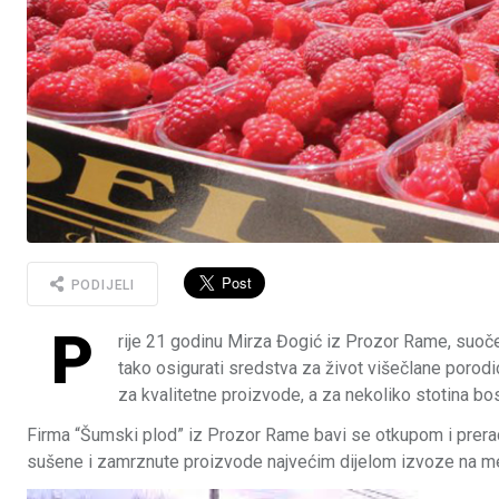
PODIJELI
P
rije 21 godinu Mirza Đogić iz Prozor Rame, suoč
tako osigurati sredstva za život višečlane porodic
za kvalitetne proizvode, a za nekoliko stotina b
Firma “Šumski plod” iz Prozor Rame bavi se otkupom i preradom
sušene i zamrznute proizvode najvećim dijelom izvoze na me