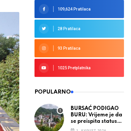
109,624 Pratilaca
28 Pratilaca
93 Pratilaca
1025 Pretplatnika
POPULARNO
BURSAĆ PODIGAO
BURU: Vrijeme je da
se preispita status
Srebrenice u RS
1. AVGUST 2026.