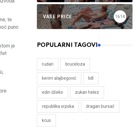
izvoda.
VAŠE PRIČE
1614
me, te
omoć puno
POPULARNI TAGOVI
ktom je
afet
rudari
bruceloza
i,
kerim alajbegović
lidl
ore
edin džeko
zukan helez
republika srpska
dragan bursač
kcus