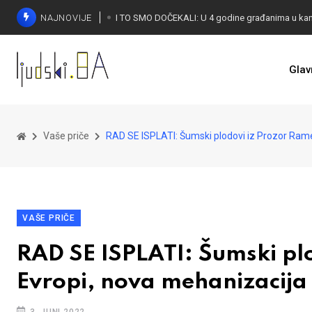
NAJNOVIJE
Glav
KONAKOVIĆ PALI ALARM: Otvoreno pismo UN-u
Vaše priče
RAD SE ISPLATI: Šumski plodovi iz Prozor Rame 
VAŠE PRIČE
RAD SE ISPLATI: Šumski plo
Evropi, nova mehanizacija 