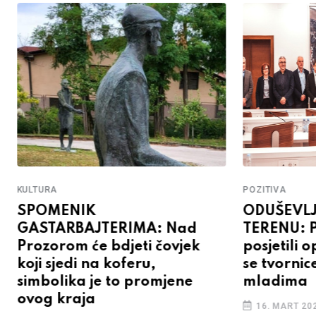
KULTURA
POZITIVA
SPOMENIK
ODUŠEVLJ
GASTARBAJTERIMA: Nad
TERENU: P
Prozorom će bdjeti čovjek
posjetili 
koji sjedi na koferu,
se tvornic
simbolika je to promjene
mladima
ovog kraja
16. MART 202