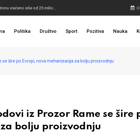
I TO SMO DOČEKALI: U 4 godine građanima u kantonu vraćeno više od 25 miliona KM
S
I TO JE BIH: Prvašićima 50 ruksaka sa školskim priborom
na
Politika
Društvo
Sport
Pozitiva
Nauka
K
se šire po Evropi, nova mehanizacija za bolju proizvodnju
dovi iz Prozor Rame se šire 
za bolju proizvodnju