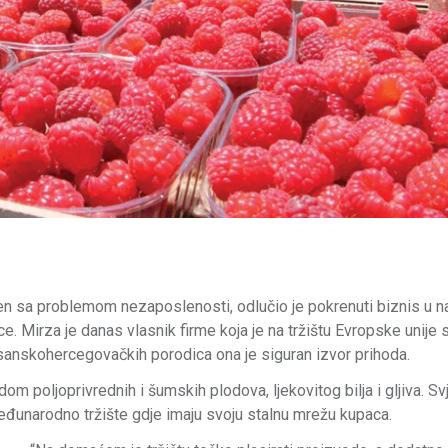
en sa problemom nezaposlenosti, odlučio je pokrenuti biznis u n
e. Mirza je danas vlasnik firme koja je na tržištu Evropske unije
osanskohercegovačkih porodica ona je siguran izvor prihoda.
 poljoprivrednih i šumskih plodova, ljekovitog bilja i gljiva. Sv
đunarodno tržište gdje imaju svoju stalnu mrežu kupaca.