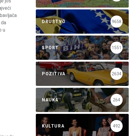
je još
jveći
bavljača
DRUŠTVO
9658
 da
o u
SPORT
1551
POZITIVA
2634
NAUKA
264
KULTURA
492