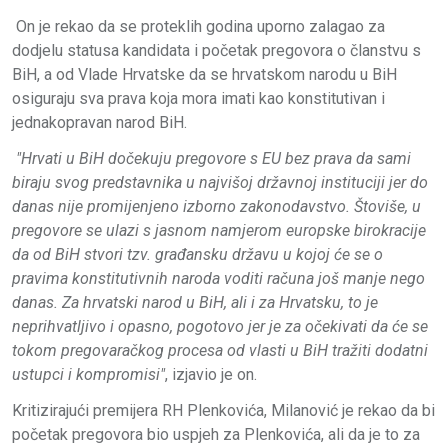
On je rekao da se proteklih godina uporno zalagao za
dodjelu statusa kandidata i početak pregovora o članstvu s
BiH, a od Vlade Hrvatske da se hrvatskom narodu u BiH
osiguraju sva prava koja mora imati kao konstitutivan i
jednakopravan narod BiH.
"Hrvati u BiH dočekuju pregovore s EU bez prava da sami
biraju svog predstavnika u najvišoj državnoj instituciji jer do
danas nije promijenjeno izborno zakonodavstvo. Štoviše, u
pregovore se ulazi s jasnom namjerom europske birokracije
da od BiH stvori tzv. građansku državu u kojoj će se o
pravima konstitutivnih naroda voditi računa još manje nego
danas. Za hrvatski narod u BiH, ali i za Hrvatsku, to je
neprihvatljivo i opasno, pogotovo jer je za očekivati da će se
tokom pregovaračkog procesa od vlasti u BiH tražiti dodatni
ustupci i kompromisi"
, izjavio je on.
Kritizirajući premijera RH Plenkovića, Milanović je rekao da bi
početak pregovora bio uspjeh za Plenkovića, ali da je to za