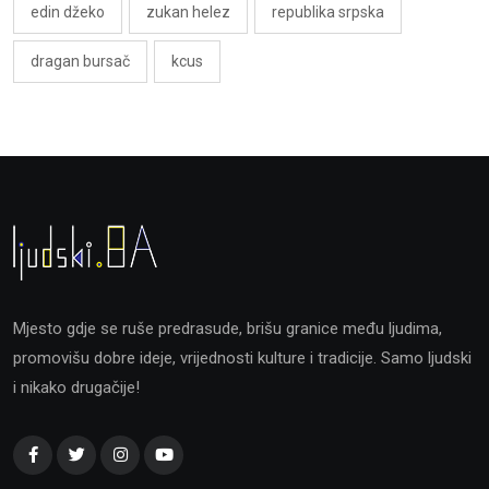
edin džeko
zukan helez
republika srpska
dragan bursač
kcus
Mjesto gdje se ruše predrasude, brišu granice među ljudima,
promovišu dobre ideje, vrijednosti kulture i tradicije. Samo ljudski
i nikako drugačije!