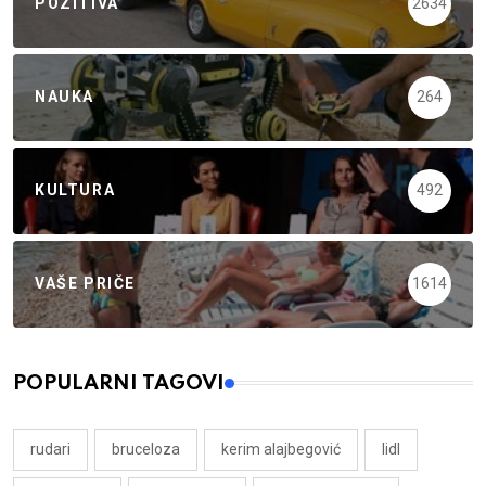
POZITIVA
2634
NAUKA
264
KULTURA
492
VAŠE PRIČE
1614
POPULARNI TAGOVI
rudari
bruceloza
kerim alajbegović
lidl