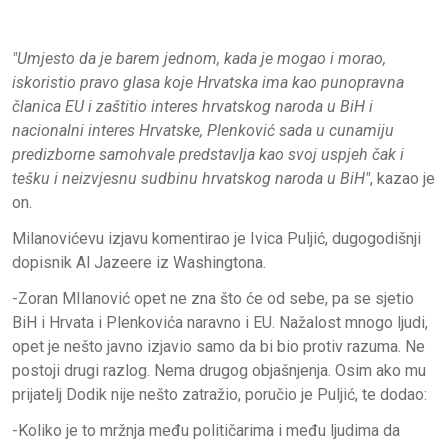
"Umjesto da je barem jednom, kada je mogao i morao,
iskoristio pravo glasa koje Hrvatska ima kao punopravna
članica EU i zaštitio interes hrvatskog naroda u BiH i
nacionalni interes Hrvatske, Plenković sada u cunamiju
predizborne samohvale predstavlja kao svoj uspjeh čak i
tešku i neizvjesnu sudbinu hrvatskog naroda u BiH"
, kazao je
on.
Milanovićevu izjavu komentirao je Ivica Puljić, dugogodišnji
dopisnik Al Jazeere iz Washingtona.
-Zoran MIlanović opet ne zna što će od sebe, pa se sjetio
BiH i Hrvata i Plenkovića naravno i EU. Nažalost mnogo ljudi,
opet je nešto javno izjavio samo da bi bio protiv razuma. Ne
postoji drugi razlog. Nema drugog objašnjenja. Osim ako mu
prijatelj Dodik nije nešto zatražio, poručio je Puljić, te dodao:
-Koliko je to mržnja među političarima i među ljudima da