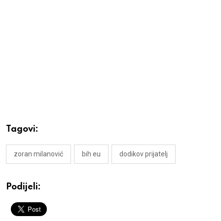
Tagovi:
zoran milanović
bih eu
dodikov prijatelj
Podijeli: