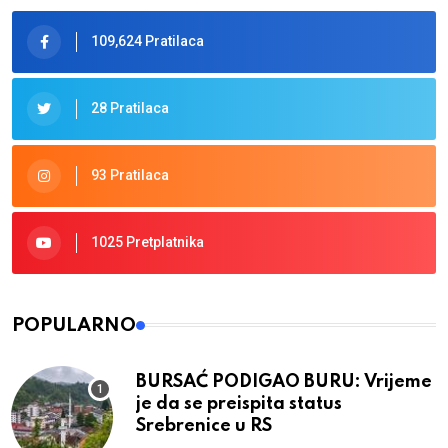
109,624 Pratilaca
28 Pratilaca
93 Pratilaca
1025 Pretplatnika
POPULARNO
BURSAĆ PODIGAO BURU: Vrijeme
je da se preispita status
Srebrenice u RS