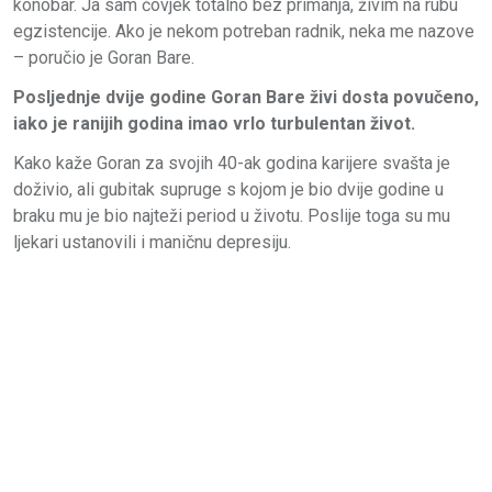
konobar. Ja sam čovjek totalno bez primanja, živim na rubu
egzistencije. Ako je nekom potreban radnik, neka me nazove
– poručio je Goran Bare.
Posljednje dvije godine Goran Bare živi dosta povučeno,
iako je ranijih godina imao vrlo turbulentan život.
Kako kaže Goran za svojih 40-ak godina karijere svašta je
doživio, ali gubitak supruge s kojom je bio dvije godine u
braku mu je bio najteži period u životu. Poslije toga su mu
ljekari ustanovili i maničnu depresiju.