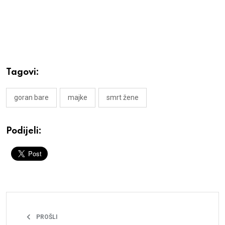
Tagovi:
goran bare
majke
smrt žene
Podijeli:
PROŠLI