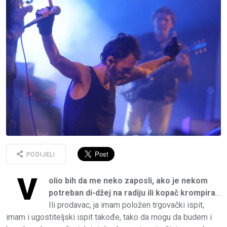
PODIJELI
V
olio bih da me neko zaposli, ako je nekom
potreban di-džej na radiju ili kopač krompira
…
Ili prodavac, ja imam položen trgovački ispit,
imam i ugostiteljski ispit takođe, tako da mogu da budem i