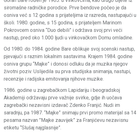
Goran Bare rođen je 1965. u Vinkovcima, kao drugo dijete iz
siromašne radničke porodice. Prve bendove počeo je da
osniva već s 12 godina s prijateljima iz razreda, nastupajući u
školi. 1980. godine, s 15 godina, s prijateljem Marinom
Pokrovcem osniva “Duo debili” i održava svoj prvi veći
nastup, pred oko 1.000 ljudi u vinkovačkom Domu omladine.
Od 1980. do 1984. godine Bare oblikuje svoj scenski nastup,
pjevajući s raznim lokalnim sastavima. Krajem 1984. godine
osniva grupu “Majke” i donosi odluku da je muzika njegov
životni poziv. Uslijedila su prva studijska snimanja, nastupi,
recenzije i radijska emitovanja njihove muzike.
1986. godine u zagrebačkom Lapidariju i beogradskoj
Akademiji održavaju prve važnije svirke, gdje ih uočava
zagrebački nezavisni izdavač Zdenko Franjić. Nudi im
saradnju, pa 1987. “Majke” snimaju prvi promo materijal sa 14
pesama nazvan ”Majke zauvijek” za Franjićevu nezavisnu
etiketu “Slušaj najglasnije”.