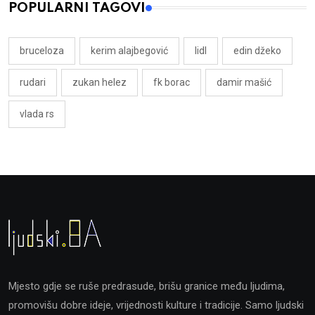
POPULARNI TAGOVI
bruceloza
kerim alajbegović
lidl
edin džeko
rudari
zukan helez
fk borac
damir mašić
vlada rs
Mjesto gdje se ruše predrasude, brišu granice među ljudima,
promovišu dobre ideje, vrijednosti kulture i tradicije. Samo ljudski