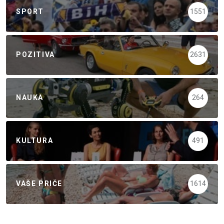
SPORT
1551
POZITIVA
2631
NAUKA
264
KULTURA
491
VAŠE PRIČE
1614