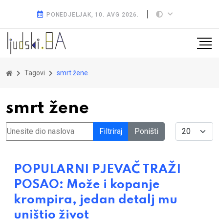
PONEDJELJAK, 10. AVG 2026.
Tagovi
smrt žene
smrt žene
Unesite dio naslova
Display #
Filtriraj
Poništi
POPULARNI PJEVAČ TRAŽI
POSAO: Može i kopanje
krompira, jedan detalj mu
uništio život