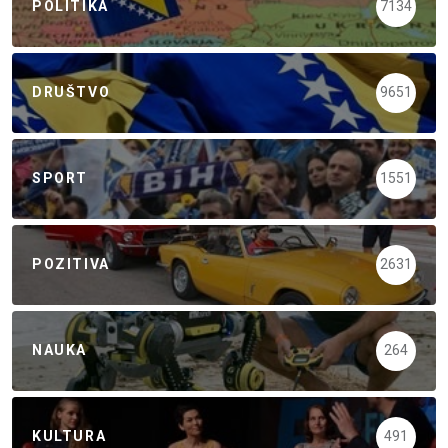
POLITIKA
7134
DRUŠTVO
9651
SPORT
1551
POZITIVA
2631
NAUKA
264
KULTURA
491