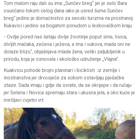
Tom malom raju dali su ime „Sunčev breg“ jer je selo Bara
osunčano tokom celog dana iako je usred šume.Sunčev
breg“ jedino je domaćinstvo za seoski turizma na prostranoj
Kukavici i jedino sa bogatom ponudom u leskovačkom kraju.
- Ovdje pored nas šetaju divlje životinje poput srne, lisica,
divljih mačaka, zečeva i ježeva, a ima i vukova, mada oni ne
dolaze blizu“, objašnjava mlada žena, veliki zaljubljenik u
prirodu, koja je osnovala i ekološko udruženje „Vlajna“.
Kuakvicu pohode brojni planinari i biciklisti iz zemlje i
inostranstva jer drvosječe za sobom ostavljaju pješačke
staze. Sada imaju i gdje da svrate, da se okrijepe i da ručaju
jer Selena i Novica spremaju stara i ukusna jela, a oko kuće je
miršljavi cvjetni vrt.