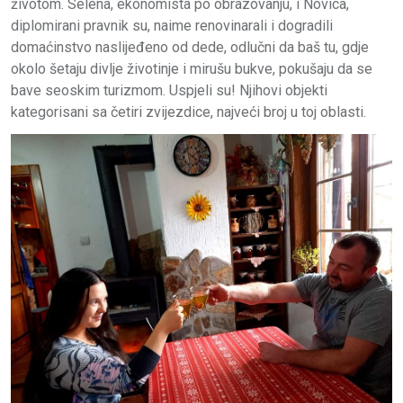
životom. Selena, ekonomista po obrazovanju, i Novica,
diplomirani pravnik su, naime renovinarali i dogradili
domaćinstvo naslijeđeno od dede, odlučni da baš tu, gdje
okolo šetaju divlje životinje i mirušu bukve, pokušaju da se
bave seoskim turizmom. Uspjeli su! Njihovi objekti
kategorisani sa četiri zvijezdice, najveći broj u toj oblasti.