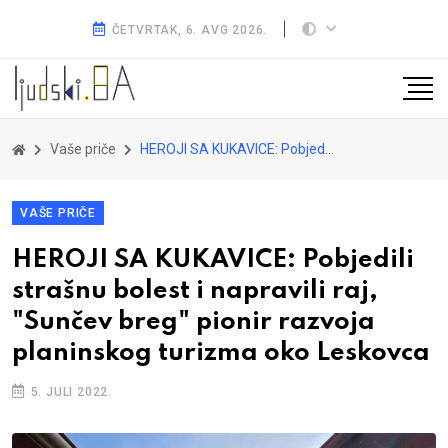
ČETVRTAK, 6. AVG 2026.
Vaše priče
HEROJI SA KUKAVICE: Pobjedili strašnu bolest i napravili raj, "Sunčev breg" pionir razvoja planinskog turizma oko Leskovca
VAŠE PRIČE
HEROJI SA KUKAVICE: Pobjedili
strašnu bolest i napravili raj,
"Sunčev breg" pionir razvoja
planinskog turizma oko Leskovca
5. JULI 2022.