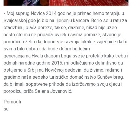
- Moj suprug Novica 2014.godine je primao hemo terapiju u
Švajcarskoj gde je bio na liječenju kancera. Borio se u ratu za
otadžbinu, plaća poreze, takse, dažbine, nikad nije uzeo
nešto što mu ne pripada, uvijek i svima pomaže, stvorio je
porodicu i želio da doprinese razvoju lokalne zajednice da bi
svima bilo dobro i da bude dobro budućim
generacijama.Hvala dragom bogu sve je proteklo kako treba i
odmah naredne godine 2015. mi odlučujemo definitivno da
ostajemo u Srbiji na Novičinoj dedovini da živimo, radimo i
gradimo naše seosko turističko domaćinstvo Sunčev breg,
da bi imali sopstvene prihode da izdržavamo svoju djecu i
porodicu, priča Selena Jovanović.
Pomogli
su