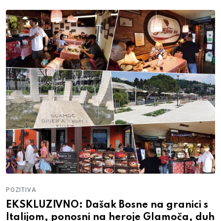
POZITIVA
ne na granici s
ODMOR ZA DUŠU: Seoski
roje Glamoča, duh
lane jede iz ruke i pijete 