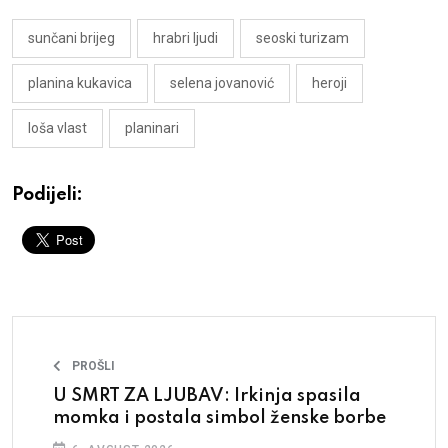
sunčani brijeg
hrabri ljudi
seoski turizam
planina kukavica
selena jovanović
heroji
loša vlast
planinari
Podijeli:
PROŠLI
U SMRT ZA LJUBAV: Irkinja spasila
momka i postala simbol ženske borbe