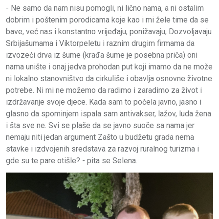
- Ne samo da nam nisu pomogli, ni lično nama, a ni ostalim
dobrim i poštenim porodicama koje kao i mi žele time da se
bave, već nas i konstantno vrijeđaju, ponižavaju, Dozvoljavaju
Srbijašumama i Viktorpeletu i raznim drugim firmama da
izvozeći drva iz šume (krađa šume je posebna priča) oni
nama unište i onaj jedva prohodan put koji imamo da ne može
ni lokalno stanovništvo da cirkuliše i obavlja osnovne životne
potrebe. Ni mi ne možemo da radimo i zaradimo za život i
izdržavanje svoje djece. Kada sam to počela javno, jasno i
glasno da spominjem ispala sam antivakser, lažov, luda žena
i šta sve ne. Svi se plaše da se javno suoče sa nama jer
nemaju niti jedan argument Zašto u budžetu grada nema
stavke i izdvojenih sredstava za razvoj ruralnog turizma i
gde su te pare otišle? - pita se Selena.