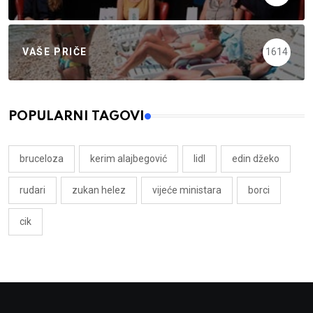
VAŠE PRIČE
1614
POPULARNI TAGOVI
bruceloza
kerim alajbegović
lidl
edin džeko
rudari
zukan helez
vijeće ministara
borci
cik