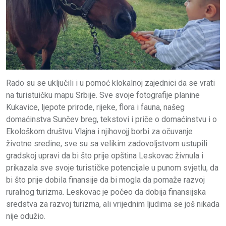
Rado su se uključili i u pomoć klokalnoj zajednici da se vrati
na turistuičku mapu Srbije. Sve svoje fotografije planine
Kukavice, ljepote prirode, rijeke, flora i fauna, našeg
domaćinstva Sunčev breg, tekstovi i priče o domaćinstvu i o
Ekološkom društvu Vlajna i njihovojj borbi za očuvanje
životne sredine, sve su sa velikim zadovoljstvom ustupili
gradskoj upravi da bi što prije opština Leskovac živnula i
prikazala sve svoje turističke potencijale u punom svjetlu, da
bi što prije dobila finansije da bi mogla da pomaže razvoj
ruralnog turizma. Leskovac je počeo da dobija finansijska
sredstva za razvoj turizma, ali vrijednim ljudima se još nikada
nije odužio.