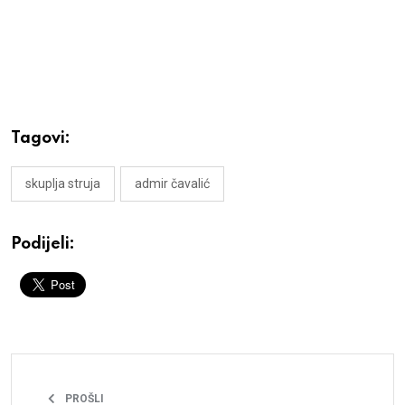
Tagovi:
skuplja struja
admir čavalić
Podijeli:
PROŠLI