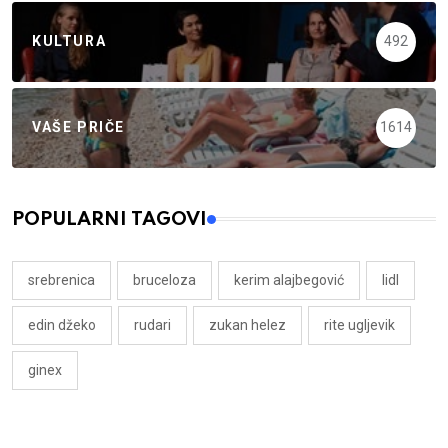
KULTURA
492
VAŠE PRIČE
1614
POPULARNI TAGOVI
srebrenica
bruceloza
kerim alajbegović
lidl
edin džeko
rudari
zukan helez
rite ugljevik
ginex