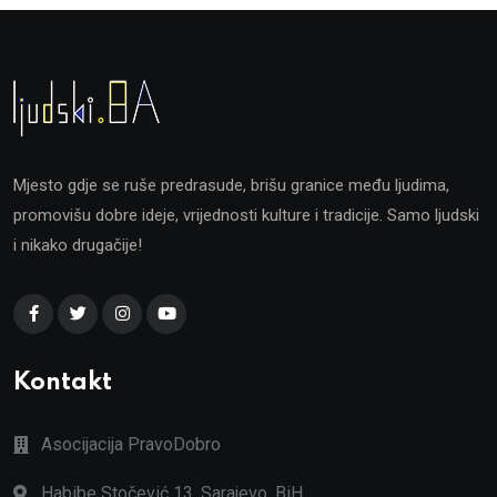
Mjesto gdje se ruše predrasude, brišu granice među ljudima,
promovišu dobre ideje, vrijednosti kulture i tradicije. Samo ljudski
i nikako drugačije!
Kontakt
Asocijacija PravoDobro
Habibe Stočević 13, Sarajevo, BiH