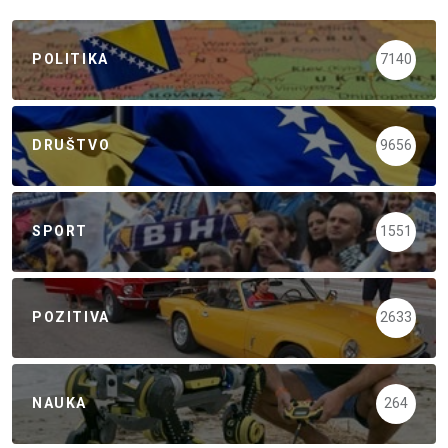
POLITIKA
7140
DRUŠTVO
9656
SPORT
1551
POZITIVA
2633
NAUKA
264