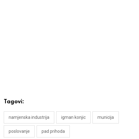
Tagovi:
namjenska industrija
igman konjic
municija
poslovanje
pad prihoda