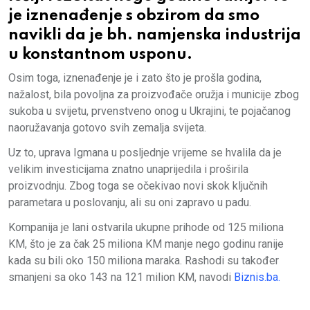
je iznenađenje s obzirom da smo
navikli da je bh. namjenska industrija
u konstantnom usponu.
Osim toga, iznenađenje je i zato što je prošla godina,
nažalost, bila povoljna za proizvođače oružja i municije zbog
sukoba u svijetu, prvenstveno onog u Ukrajini, te pojačanog
naoružavanja gotovo svih zemalja svijeta.
Uz to, uprava Igmana u posljednje vrijeme se hvalila da je
velikim investicijama znatno unaprijedila i proširila
proizvodnju. Zbog toga se očekivao novi skok ključnih
parametara u poslovanju, ali su oni zapravo u padu.
Kompanija je lani ostvarila ukupne prihode od 125 miliona
KM, što je za čak 25 miliona KM manje nego godinu ranije
kada su bili oko 150 miliona maraka. Rashodi su također
smanjeni sa oko 143 na 121 milion KM, navodi
Biznis.ba.