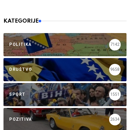
KATEGORIJE
POLITIKA
7142
DRUŠTVO
9658
SPORT
1551
POZITIVA
2634