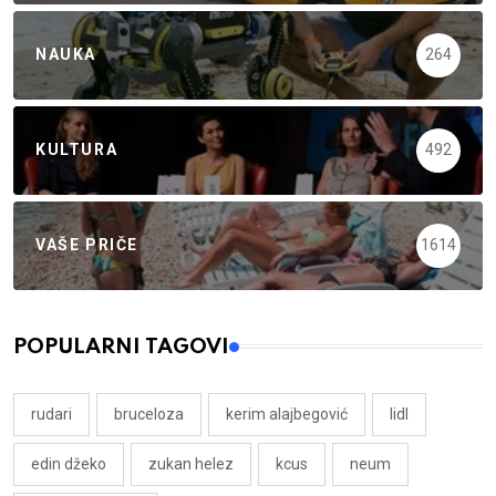
NAUKA
264
KULTURA
492
VAŠE PRIČE
1614
POPULARNI TAGOVI
rudari
bruceloza
kerim alajbegović
lidl
edin džeko
zukan helez
kcus
neum