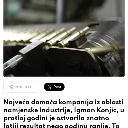
PODIJELI
Najveća domaća kompanija iz oblasti
namjenske industrije, Igman Konjic, u
prošloj godini je ostvarila znatno
lošiji rezultat nego godinu ranije. To