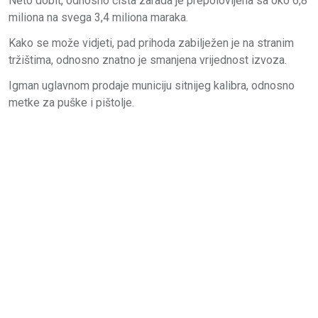
Neto dobit, odnosno čista zarada je prepolovljena sa oko 6,8
miliona na svega 3,4 miliona maraka.
Kako se može vidjeti, pad prihoda zabilježen je na stranim
tržištima, odnosno znatno je smanjena vrijednost izvoza.
Igman uglavnom prodaje municiju sitnijeg kalibra, odnosno
metke za puške i pištolje.