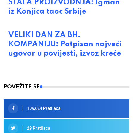
STALA PROIZVODNJA: Igman
iz Konjica taoc Srbije
VELIKI DAN ZA BH.
KOMPANIJU: Potpisan najveći
ugovor u povijesti, izvoz kreće
POVEŽITE SE
109,624 Pratilaca
28 Pratilaca