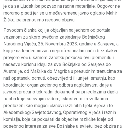
je da se Ljudski.ba pozvao na radne materijale. Odgovor ne
moramo pisati jer se u međuvremenu javno oglasio Mahir
Žiško, pa prenosimo njegovu objavu:
Povodom članka koji je objavljen na jednom od portala
vezanom za skoro svečano zasjedanje Bošnjačkog
Narodnog Vijeća, 25. Novembra 2023. godine u Sarajevu, a
koji je na tendenciozan i neprofesionalan način bez ikakve
provjere već u samom začetku pokušao ovu plemenitu i
nadasve korisnu ideju za sve Bošnjake od Sarajeva do
Australije, od Mašrika do Magriba u presudnim trenucima za
naš opstanak, ocrnuti, obezvrijediti ili unijeti smutnju, kao
koordinator organizacionog
odbora naglašavam, da je u
javnost procurio tek radni dokument sa prijedlozima dijela
osoba koje su svojim radom, iskustvom i rezultatima
predloženi kao mogući članovi različitih tijela Vijeća i to
Akademskog/Savjetodavnog, Operativnog Vijeća i raznih
komisija, koje će pokušati da objedine različite ideje od
posebnog interesa za sve Bošnjake u svijetu, bez obzira na