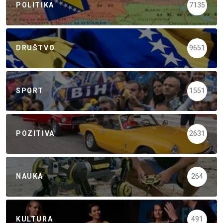
POLITIKA
7135
DRUŠTVO
9651
SPORT
1551
POZITIVA
2631
NAUKA
264
KULTURA
491