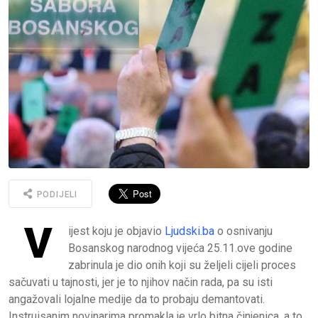
PODIJELI
V
ijest koju je objavio
Ljudski.ba
o osnivanju
Bosanskog narodnog vijeća 25.11.ove godine
zabrinula je dio onih koji su željeli cijeli proces
sačuvati u tajnosti, jer je to njihov način rada, pa su isti
angažovali lojalne medije da to probaju demantovati.
Instruisanim novinarima promakla je vrlo bitna činjenica, a to