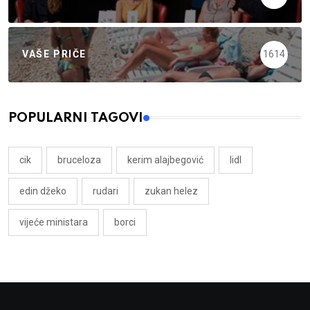
VAŠE PRIČE
1614
POPULARNI TAGOVI
cik
bruceloza
kerim alajbegović
lidl
edin džeko
rudari
zukan helez
vijeće ministara
borci