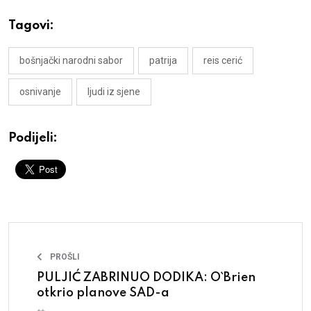
Tagovi:
bošnjački narodni sabor
patrija
reis cerić
osnivanje
ljudi iz sjene
Podijeli:
PROŠLI
PULJIĆ ZABRINUO DODIKA: O`Brien
otkrio planove SAD-a