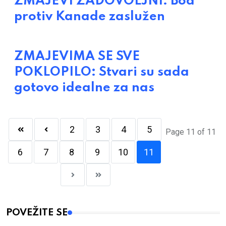
ZMAJEVI ZADOVOLJNI: Bod
protiv Kanade zaslužen
ZMAJEVIMA SE SVE
POKLOPILO: Stvari su sada
gotovo idealne za nas
2
3
4
5
Page 11 of 11
6
7
8
9
10
11
POVEŽITE SE