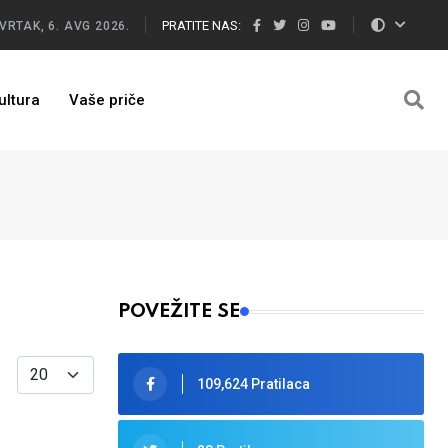
PRATITE NAS:
VRTAK, 6. AVG 2026.
ultura
Vaše priče
POVEŽITE SE
Display #
109,624 Pratilaca