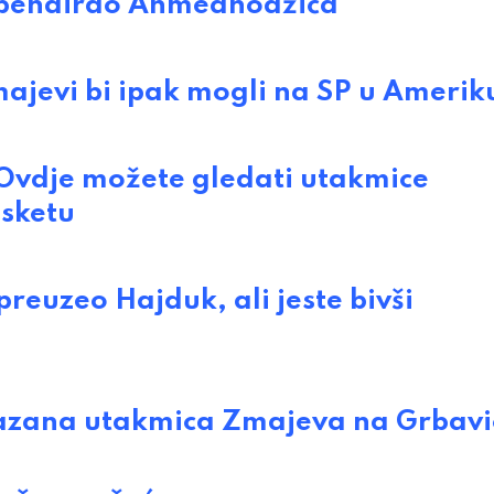
pendirao Ahmedhodžića
ajevi bi ipak mogli na SP u Amerik
vdje možete gledati utakmice
sketu
euzeo Hajduk, ali jeste bivši
azana utakmica Zmajeva na Grbavi