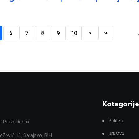
6
7
8
9
10
Kategorije
Politika
ja PravoDobro
Društvo
očević 13, Sarajevo, BiH