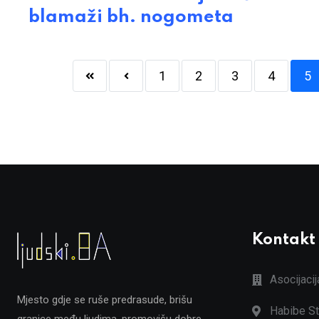
blamaži bh. nogometa
1
2
3
4
5
Kontakt
Asocijaci
Mjesto gdje se ruše predrasude, brišu
Habibe St