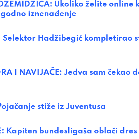
MIDŽIĆA: Ukoliko želite online k
eugodno iznenađenje
elektor Hadžibegić kompletirao s
A I NAVIJAČE: Jedva sam čekao d
ačanje stiže iz Juventusa
apiten bundesligaša oblači dres