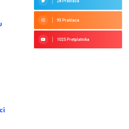
28 Pratilaca
93 Pratilaca
u
1025 Pretplatnika
ci