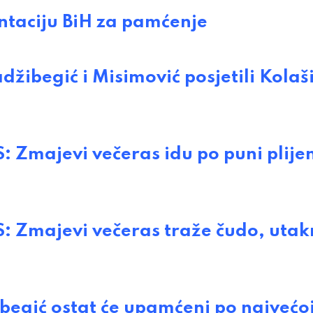
taciju BiH za pamćenje
begić i Misimović posjetili Kolaš
majevi večeras idu po puni plije
Zmajevi večeras traže čudo, utak
ibegić ostat će upamćeni po najvećo