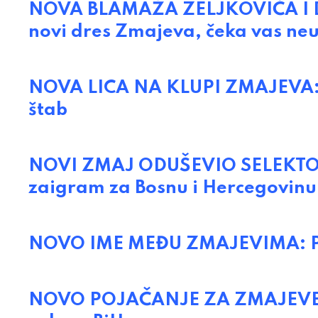
NOVA BLAMAŽA ZELJKOVIĆA I DŽE
novi dres Zmajeva, čeka vas n
NOVA LICA NA KLUPI ZMAJEVA: S
štab
NOVI ZMAJ ODUŠEVIO SELEKTOR
zaigram za Bosnu i Hercegovinu
NOVO IME MEĐU ZMAJEVIMA: Poj
NOVO POJAČANJE ZA ZMAJEVE: K