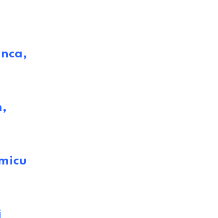
inca,
n,
micu
j