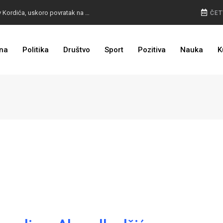
BURA U MOSTARU: Otpušteni radnici odbili poziv Kordića, uskoro povratak na posao
ČET
na
Politika
Društvo
Sport
Pozitiva
Nauka
K
I TO SMO DOČEKALI: Grad u BiH prvi put dobio sredstva EU