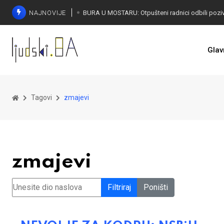
NAJNOVIJE
SORECA ZADOVOLJAN: Važan korak BiH ka EU
Glav
Tagovi
zmajevi
zmajevi
Unesite dio naslova
Filtriraj
Poništi