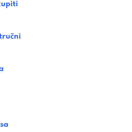
upiti
tručni
a
 sa