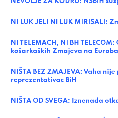
NEVOLJE ZA KODRU: NSBiH sus
NI LUK JELI NI LUK MIRISALI: Zm
NI TELEMACH, NI BH TELECOM: O
košarkaških Zmajeva na Euroba
NIŠTA BEZ ZMAJEVA: Vaha nije pr
reprezentativac BiH
NIŠTA OD SVEGA: Iznenada otk