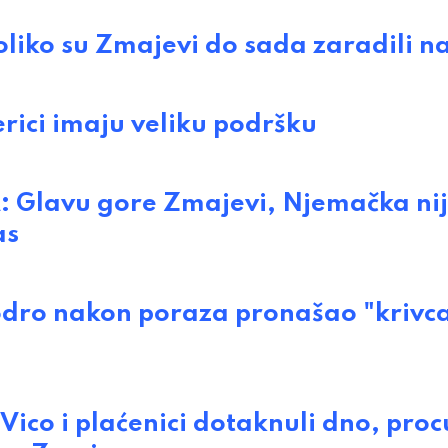
iko su Zmajevi do sada zaradili n
ci imaju veliku podršku
lavu gore Zmajevi, Njemačka ni
as
o nakon poraza pronašao "krivca
o i plaćenici dotaknuli dno, proc