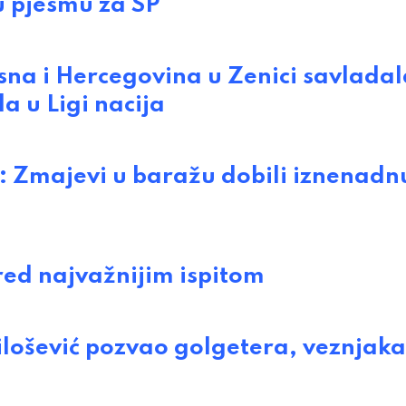
 pjesmu za SP
 i Hercegovina u Zenici savladal
da u Ligi nacija
Zmajevi u baražu dobili iznenadn
d najvažnijim ispitom
ošević pozvao golgetera, veznjaka