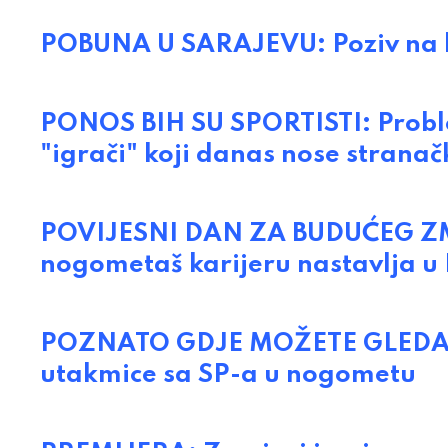
POBUNA U SARAJEVU: Poziv na b
PONOS BIH SU SPORTISTI: Proble
"igrači" koji danas nose stranač
POVIJESNI DAN ZA BUDUĆEG ZMA
nogometaš karijeru nastavlja u
POZNATO GDJE MOŽETE GLEDATI
utakmice sa SP-a u nogometu