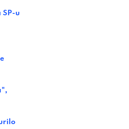
a SP-u
je
",
urilo