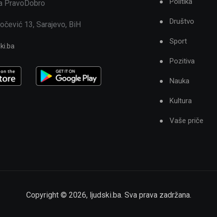
Politika
ja PravoDobro
Društvo
očević 13, Sarajevo, BiH
Sport
ki.ba
Pozitiva
Nauka
Kultura
Vaše priče
Copyright ©
2026
,
ljudski.ba
. Sva prava zadržana.