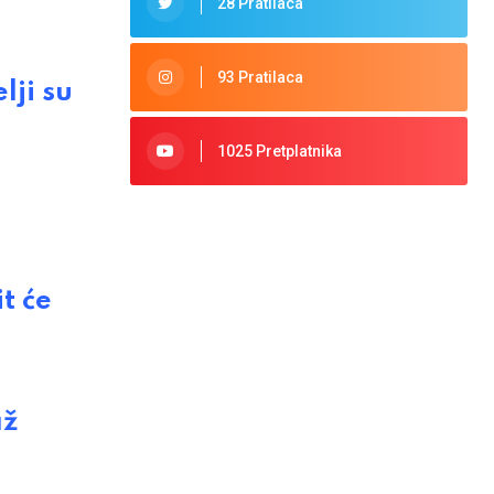
28 Pratilaca
93 Pratilaca
ji su
1025 Pretplatnika
t će
až