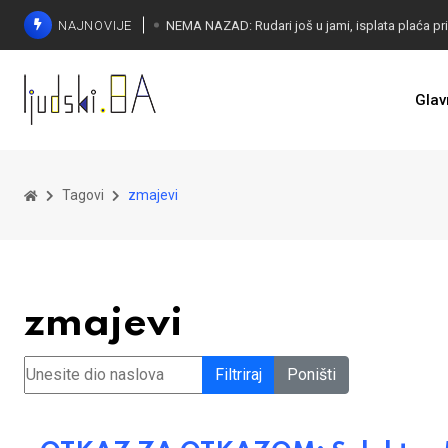
NAJNOVIJE
Glav
Tagovi
zmajevi
zmajevi
Unesite dio naslova
Filtriraj
Poništi