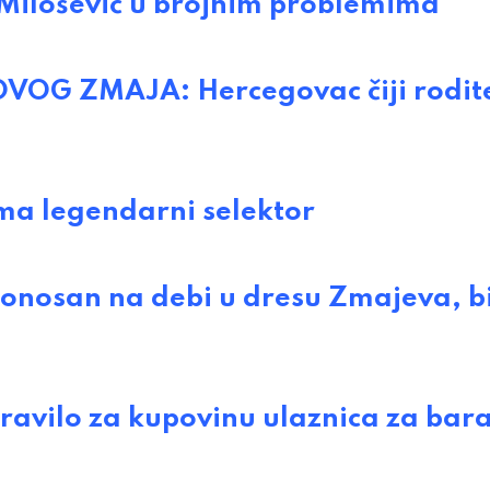
ilošević u brojnim problemima
G ZMAJA: Hercegovac čiji roditel
ma legendarni selektor
osan na debi u dresu Zmajeva, bi
ravilo za kupovinu ulaznica za bar