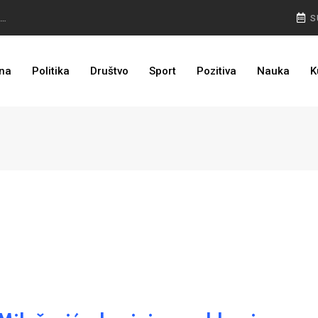
NEMA NAZAD: Rudari još u jami, isplata plaća prioritet
S
PULJIĆ IZ WASHINGTONA: Sankcije Dodiku mnogo će ovisiti od aktivnosti bh. diplomacije
na
Politika
Društvo
Sport
Pozitiva
Nauka
K
I TO JE BIH: Prvašićima 50 ruksaka sa školskim priborom