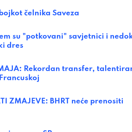
ojkot čelnika Saveza
m su "potkovani" savjetnici i nedo
ki dres
JA: Rekordan transfer, talentira
 Francuskoj
 ZMAJEVE: BHRT neće prenositi