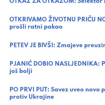
OTKAZ ZA OTKAZOM: Selektor M
OTKRIVAMO ŽIVOTNU PRIČU NOVO
prošli ratni pakao
PETEV JE BIVŠI: Zmajeve preuzi
PJANIĆ DOBIO NASLJEDNIKA: Pon
još bolji
PO PRVI PUT: Savez uveo novo p
protiv Ukrajine