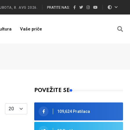
PRATITE NAS:
UBOTA, 8. AVG 2026.
ultura
Vaše priče
POVEŽITE SE
Display #
109,624 Pratilaca