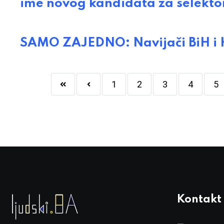
ime novog kandidata za selekt
SAMO ZAJEDNO: Navijači BiH i 
1
2
3
4
5
Kontakt