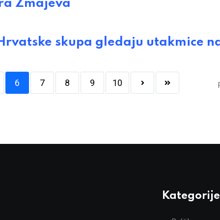
ora Zmajeva
Hrvatske skupa gledaju utakmice n
6
7
8
9
10
Kategorije