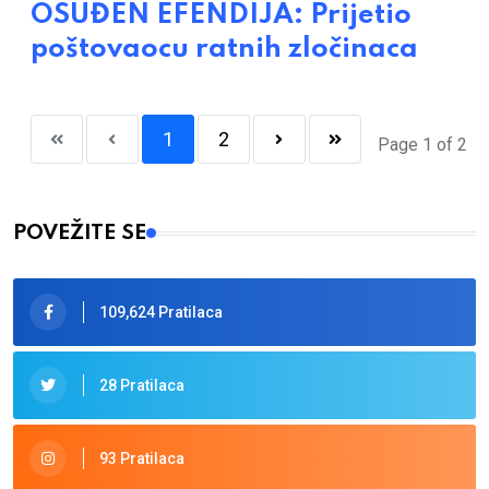
OSUĐEN EFENDIJA: Prijetio
poštovaocu ratnih zločinaca
1
2
Page 1 of 2
POVEŽITE SE
109,624 Pratilaca
28 Pratilaca
93 Pratilaca