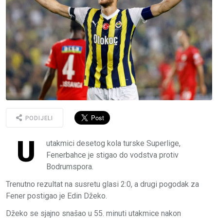
PODIJELI
U
utakmici desetog kola turske Superlige,
Fenerbahce je stigao do vodstva protiv
Bodrumspora.
Trenutno rezultat na susretu glasi 2:0, a drugi pogodak za
Fener postigao je Edin Džeko.
Džeko se sjajno snašao u 55. minuti utakmice nakon