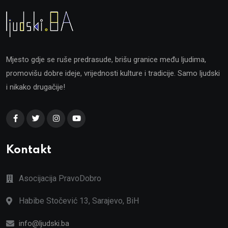
Mjesto gdje se ruše predrasude, brišu granice među ljudima,
promovišu dobre ideje, vrijednosti kulture i tradicije. Samo ljudski
i nikako drugačije!
Kontakt
Asocijacija PravoDobro
Habibe Stočević 13, Sarajevo, BiH
info@ljudski.ba