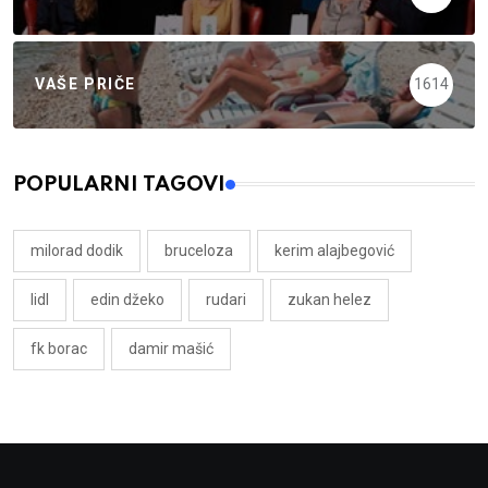
VAŠE PRIČE
1614
POPULARNI TAGOVI
milorad dodik
bruceloza
kerim alajbegović
lidl
edin džeko
rudari
zukan helez
fk borac
damir mašić