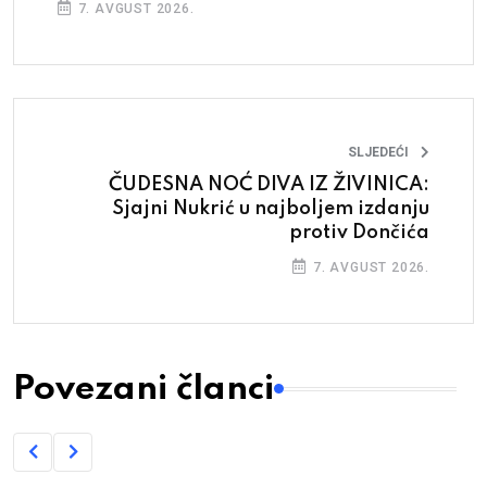
7. AVGUST 2026.
SLJEDEĆI
ČUDESNA NOĆ DIVA IZ ŽIVINICA:
Sjajni Nukrić u najboljem izdanju
protiv Dončića
7. AVGUST 2026.
Povezani članci