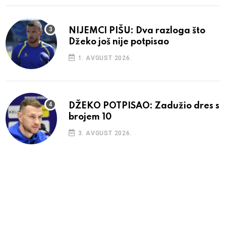
NIJEMCI PIŠU: Dva razloga što
Džeko još nije potpisao
1. AVGUST 2026.
DŽEKO POTPISAO: Zadužio dres s
brojem 10
3. AVGUST 2026.