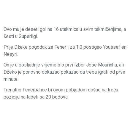
Ovo mu je deseti gol na 16 utakmica u svim takmičenjima, a
šesti u Superligi.
Prije Džeke pogodak za Fener i za 1:0 postigao Youssef en-
Nesyri.
On je u posljednje vrijeme bio prvi izbor Jose Mourinha, ali
Džeko je ponovno dokazao pokazao da treba igrati od prve
minute.
Trenutno Fenerbahce bi ovom pobjedom došao na treću
poziciju na tabeli sa 20 bodova.