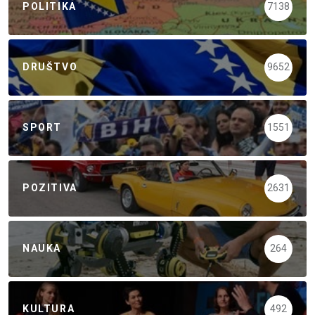
POLITIKA
7138
DRUŠTVO
9652
SPORT
1551
POZITIVA
2631
NAUKA
264
KULTURA
492