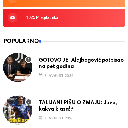
1025 Pretplatnika
POPULARNO
GOTOVO JE: Alajbegović potpisao
na pet godina
2. AVGUST 2026.
TALIJANI PIŠU O ZMAJU: Juve,
kakva klasa!?
2. AVGUST 2026.