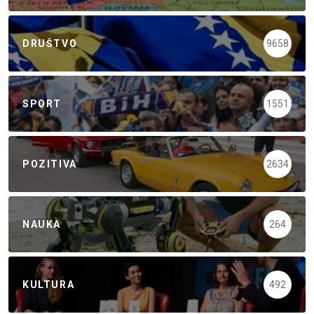
DRUŠTVO
9658
SPORT
1551
POZITIVA
2634
NAUKA
264
KULTURA
492