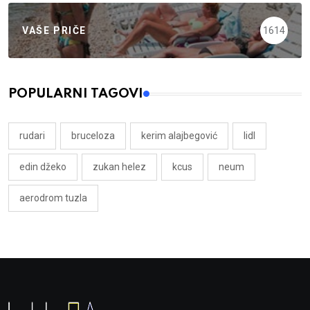
VAŠE PRIČE
1614
POPULARNI TAGOVI
rudari
bruceloza
kerim alajbegović
lidl
edin džeko
zukan helez
kcus
neum
aerodrom tuzla