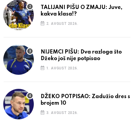
TALIJANI PIŠU O ZMAJU: Juve,
kakva klasa!?
2. AVGUST 2026.
NIJEMCI PIŠU: Dva razloga što
Džeko još nije potpisao
1. AVGUST 2026.
DŽEKO POTPISAO: Zadužio dres s
brojem 10
3. AVGUST 2026.