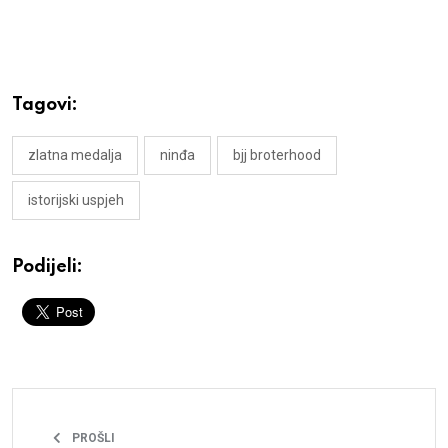
Tagovi:
zlatna medalja
ninđa
bjj broterhood
istorijski uspjeh
Podijeli:
PROŠLI