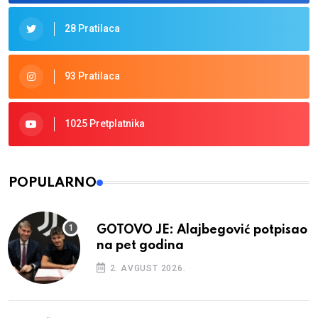
28 Pratilaca
93 Pratilaca
1025 Pretplatnika
POPULARNO
GOTOVO JE: Alajbegović potpisao
na pet godina
2. AVGUST 2026.