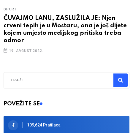
SPORT
ČUVAJMO LANU, ZASLUŽILA JE: Njen
crveni tepih je u Mostaru, ona je još dijete
kojem umjesto medijskog pritiska treba
odmor
19. AVGUST 2022.
Traži
Type 2 or more characters for results.
POVEŽITE SE
109,624 Pratilaca