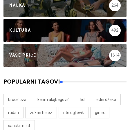
NAUKA
264
KULTURA
492
VAŠE PRIČE
1614
POPULARNI TAGOVI
bruceloza
kerim alajbegović
lidl
edin džeko
rudari
zukan helez
rite ugljevik
ginex
sanski most