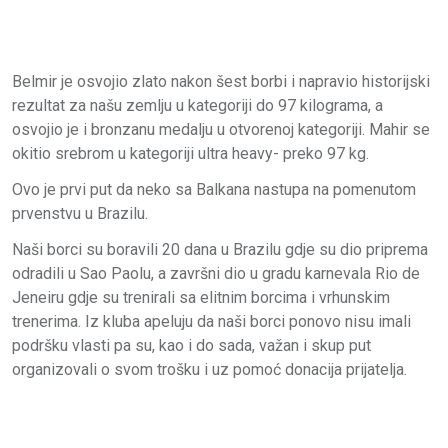
Belmir je osvojio zlato nakon šest borbi i napravio historijski
rezultat za našu zemlju u kategoriji do 97 kilograma, a
osvojio je i bronzanu medalju u otvorenoj kategoriji. Mahir se
okitio srebrom u kategoriji ultra heavy- preko 97 kg.
Ovo je prvi put da neko sa Balkana nastupa na pomenutom
prvenstvu u Brazilu.
Naši borci su boravili 20 dana u Brazilu gdje su dio priprema
odradili u Sao Paolu, a završni dio u gradu karnevala Rio de
Jeneiru gdje su trenirali sa elitnim borcima i vrhunskim
trenerima. Iz kluba apeluju da naši borci ponovo nisu imali
podršku vlasti pa su, kao i do sada, važan i skup put
organizovali o svom trošku i uz pomoć donacija prijatelja.