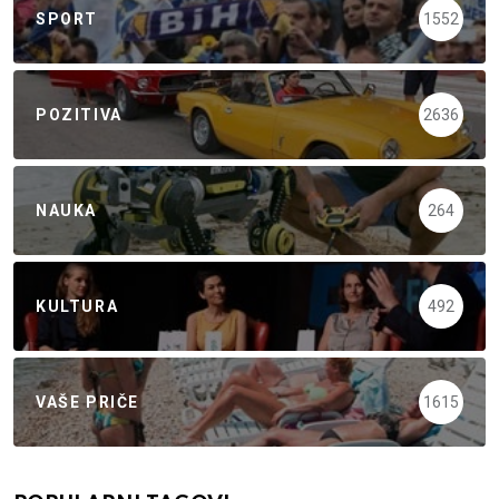
SPORT
1552
POZITIVA
2636
NAUKA
264
KULTURA
492
VAŠE PRIČE
1615