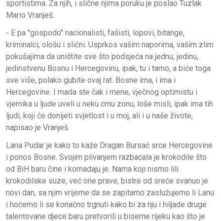
sportistima. Za njih, i slične njima poruku je poslao Tuzlak
Mario Vranješ.
- E pa ''gospodo'' nacionalisti, fašisti, lopovi, bitange,
kriminalci, ološu i slični. Usprkos vašim naporima, vašim zlim
pokušajima da uništite sve što podsjeća na jednu, jedinu,
jedinstvenu Bosnu i Hercegovinu, ipak, tu i tamo, a biće toga
sve više, polako gubite ovaj rat. Bosne ima, i ima i
Hercegovine. I mada ste čak i mene, vječnog optimistu i
vjernika u ljude uveli u neku crnu zonu, loše misli, ipak ima tih
ljudi, koji će donijeti svjetlost i u moj, ali i u naše živote,
napisao je Vranješ.
Lana Pudar je kako to kaže Dragan Bursać srce Hercegovine
i ponos Bosne. Svojim plivanjem razbacala je krokodile što
od BiH baru čine i komadaju je. Nama koji nismo lili
krokodilske suze, već one prave, bistre od sreće svanuo je
novi dan, sa njim vrijeme da se zapitamo zaslužujemo li Lanu
i hoćemo li se konačno trgnuti kako bi za nju i hiljade druge
talentovane djece baru pretvorili u biserne rijeku kao što je