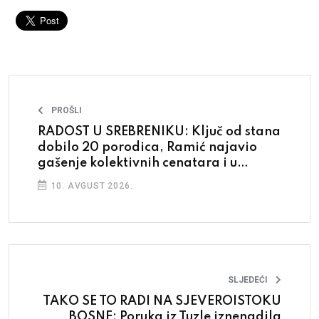
PROŠLI
RADOST U SREBRENIKU: Ključ od stana
dobilo 20 porodica, Ramić najavio
gašenje kolektivnih cenatara i u
drugim gradovima
10. AVGUST 2026.
SLJEDEĆI
TAKO SE TO RADI NA SJEVEROISTOKU
BOSNE: Poruka iz Tuzle iznenadila