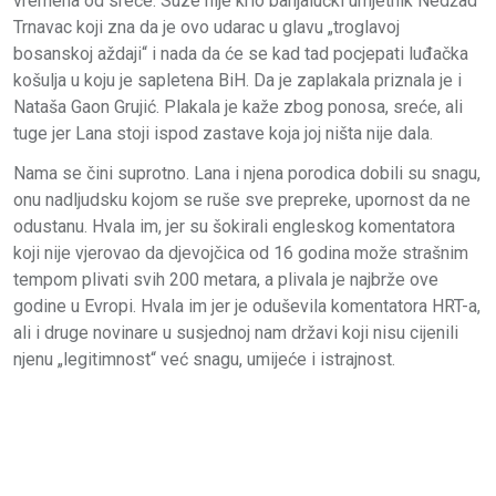
vremena od sreće. Suze nije krio banjalučki umjetnik Nedžad
Trnavac koji zna da je ovo udarac u glavu „troglavoj
bosanskoj aždaji“ i nada da će se kad tad pocjepati luđačka
košulja u koju je sapletena BiH. Da je zaplakala priznala je i
Nataša Gaon Grujić. Plakala je kaže zbog ponosa, sreće, ali
tuge jer Lana stoji ispod zastave koja joj ništa nije dala.
Nama se čini suprotno. Lana i njena porodica dobili su snagu,
onu nadljudsku kojom se ruše sve prepreke, upornost da ne
odustanu. Hvala im, jer su šokirali engleskog komentatora
koji nije vjerovao da djevojčica od 16 godina može strašnim
tempom plivati svih 200 metara, a plivala je najbrže ove
godine u Evropi. Hvala im jer je oduševila komentatora HRT-a,
ali i druge novinare u susjednoj nam državi koji nisu cijenili
njenu „legitimnost“ već snagu, umijeće i istrajnost.