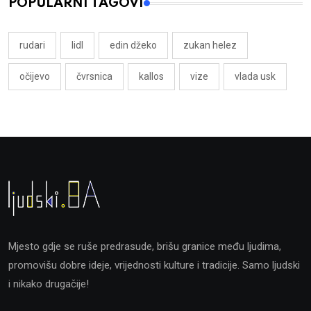
POPULARNI TAGOVI
rudari
lidl
edin džeko
zukan helez
očijevo
čvrsnica
kallos
vize
vlada usk
Mjesto gdje se ruše predrasude, brišu granice među ljudima,
promovišu dobre ideje, vrijednosti kulture i tradicije. Samo ljudski
i nikako drugačije!