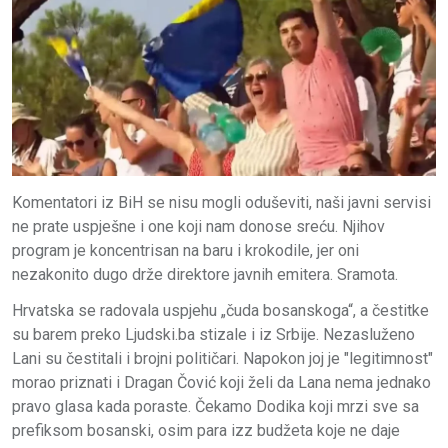
Komentatori iz BiH se nisu mogli oduševiti, naši javni servisi
ne prate uspješne i one koji nam donose sreću. Njihov
program je koncentrisan na baru i krokodile, jer oni
nezakonito dugo drže direktore javnih emitera. Sramota.
Hrvatska se radovala uspjehu „čuda bosanskoga“, a čestitke
su barem preko Ljudski.ba stizale i iz Srbije. Nezasluženo
Lani su čestitali i brojni političari. Napokon joj je "legitimnost"
morao priznati i Dragan Čović koji želi da Lana nema jednako
pravo glasa kada poraste. Čekamo Dodika koji mrzi sve sa
prefiksom bosanski, osim para izz budžeta koje ne daje