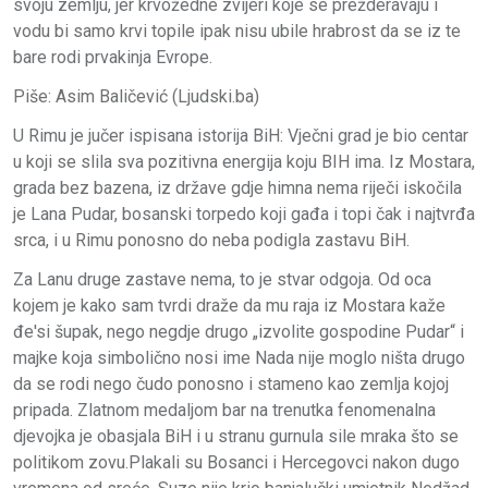
svoju zemlju, jer krvožedne zvijeri koje se prežderavaju i
vodu bi samo krvi topile ipak nisu ubile hrabrost da se iz te
bare rodi prvakinja Evrope.
Piše: Asim Baličević (Ljudski.ba)
U Rimu je jučer ispisana istorija BiH: Vječni grad je bio centar
u koji se slila sva pozitivna energija koju BIH ima. Iz Mostara,
grada bez bazena, iz države gdje himna nema riječi iskočila
je Lana Pudar, bosanski torpedo koji gađa i topi čak i najtvrđa
srca, i u Rimu ponosno do neba podigla zastavu BiH.
Za Lanu druge zastave nema, to je stvar odgoja. Od oca
kojem je kako sam tvrdi draže da mu raja iz Mostara kaže
đe'si šupak, nego negdje drugo „izvolite gospodine Pudar“ i
majke koja simbolično nosi ime Nada nije moglo ništa drugo
da se rodi nego čudo ponosno i stameno kao zemlja kojoj
pripada. Zlatnom medaljom bar na trenutka fenomenalna
djevojka je obasjala BiH i u stranu gurnula sile mraka što se
politikom zovu.Plakali su Bosanci i Hercegovci nakon dugo