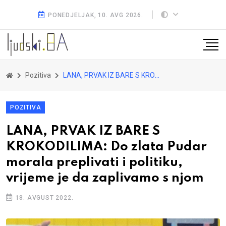
PONEDJELJAK, 10. AVG 2026.
Pozitiva
LANA, PRVAK IZ BARE S KROKODILIMA: Do zlata Pudar morala preplivati i politiku, vrijeme je da zaplivamo s njom
POZITIVA
LANA, PRVAK IZ BARE S
KROKODILIMA: Do zlata Pudar
morala preplivati i politiku,
vrijeme je da zaplivamo s njom
18. AVGUST 2022.