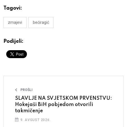
Tagovi:
zmajevi
bećiragić
Podijeli:
PROŠLI
SLAVLJE NA SVJETSKOM PRVENSTVU:
Hokejaši BiH pobjedom otvorili
takmičenje
9. AVGUST 2026.