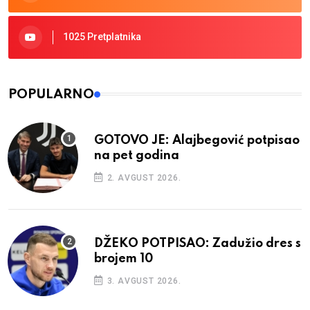
1025 Pretplatnika
POPULARNO
GOTOVO JE: Alajbegović potpisao
na pet godina
2. AVGUST 2026.
DŽEKO POTPISAO: Zadužio dres s
brojem 10
3. AVGUST 2026.