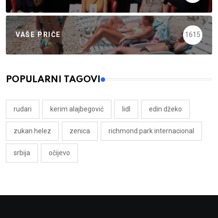
VAŠE PRIČE
1615
POPULARNI TAGOVI
rudari
kerim alajbegović
lidl
edin džeko
zukan helez
zenica
richmond park internacional
srbija
očijevo