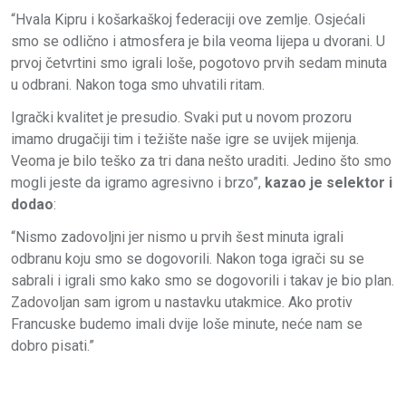
“Hvala Kipru i košarkaškoj federaciji ove zemlje. Osjećali
smo se odlično i atmosfera je bila veoma lijepa u dvorani. U
prvoj četvrtini smo igrali loše, pogotovo prvih sedam minuta
u odbrani. Nakon toga smo uhvatili ritam.
Igrački kvalitet je presudio. Svaki put u novom prozoru
imamo drugačiji tim i težište naše igre se uvijek mijenja.
Veoma je bilo teško za tri dana nešto uraditi. Jedino što smo
mogli jeste da igramo agresivno i brzo”,
kazao je selektor i
dodao
:
“Nismo zadovoljni jer nismo u prvih šest minuta igrali
odbranu koju smo se dogovorili. Nakon toga igrači su se
sabrali i igrali smo kako smo se dogovorili i takav je bio plan.
Zadovoljan sam igrom u nastavku utakmice. Ako protiv
Francuske budemo imali dvije loše minute, neće nam se
dobro pisati.”