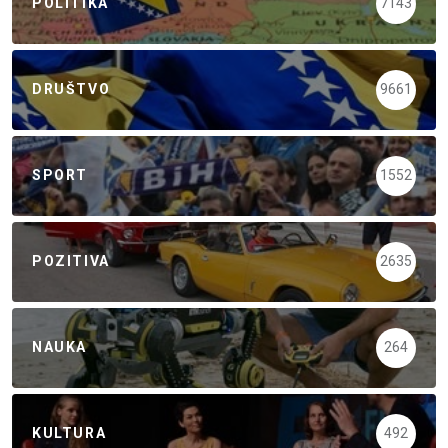
POLITIKA
7143
DRUŠTVO
9661
SPORT
1552
POZITIVA
2635
NAUKA
264
KULTURA
492