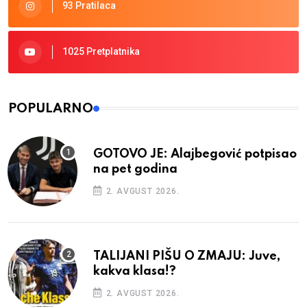
93 Pratilaca
1025 Pretplatnika
POPULARNO
GOTOVO JE: Alajbegović potpisao
na pet godina
2. AVGUST 2026.
TALIJANI PIŠU O ZMAJU: Juve,
kakva klasa!?
2. AVGUST 2026.