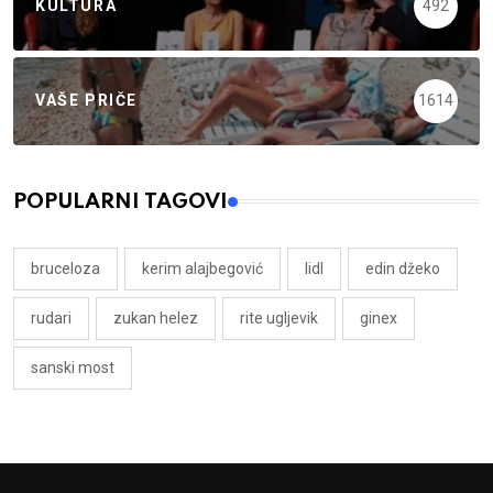
KULTURA
492
VAŠE PRIČE
1614
POPULARNI TAGOVI
bruceloza
kerim alajbegović
lidl
edin džeko
rudari
zukan helez
rite ugljevik
ginex
sanski most