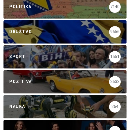
POLITIKA
7140
DRUŠTVO
9656
SPORT
1551
POZITIVA
2633
NAUKA
264