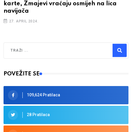
karte, Zmajevi vraćaju osmijeh na lica
navijača
27. APRIL 2024.
Traži
Type 2 or more characters for results.
POVEŽITE SE
109,624 Pratilaca
28 Pratilaca