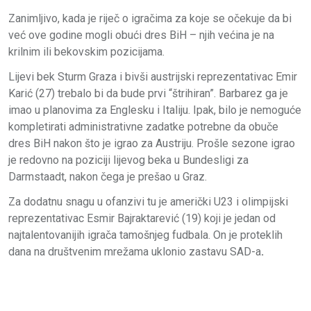
Zanimljivo, kada je riječ o igračima za koje se očekuje da bi
već ove godine mogli obući dres BiH – njih većina je na
krilnim ili bekovskim pozicijama.
Lijevi bek Sturm Graza i bivši austrijski reprezentativac Emir
Karić (27) trebalo bi da bude prvi “štrihiran”. Barbarez ga je
imao u planovima za Englesku i Italiju. Ipak, bilo je nemoguće
kompletirati administrativne zadatke potrebne da obuče
dres BiH nakon što je igrao za Austriju. Prošle sezone igrao
je redovno na poziciji lijevog beka u Bundesligi za
Darmstaadt, nakon čega je prešao u Graz.
Za dodatnu snagu u ofanzivi tu je američki U23 i olimpijski
reprezentativac Esmir Bajraktarević (19) koji je jedan od
najtalentovanijih igrača tamošnjeg fudbala. On je proteklih
dana na društvenim mrežama uklonio zastavu SAD-a
.