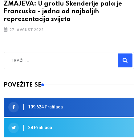
ZMAJEVA: U grotlu Skenderije pala je
Francuska - jedna od najboljih
reprezentacija svijeta
27. AVGUST 2022.
Traži
Type 2 or more characters for results.
POVEŽITE SE
109,624 Pratilaca
28 Pratilaca