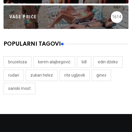
VAŠE PRIČE
1614
POPULARNI TAGOVI
bruceloza
kerim alajbegović
lidl
edin džeko
rudari
zukan helez
rite ugljevik
ginex
sanski most