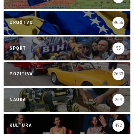
DRUŠTVO
9656
SPORT
1551
POZITIVA
2633
NAUKA
264
KULTURA
492