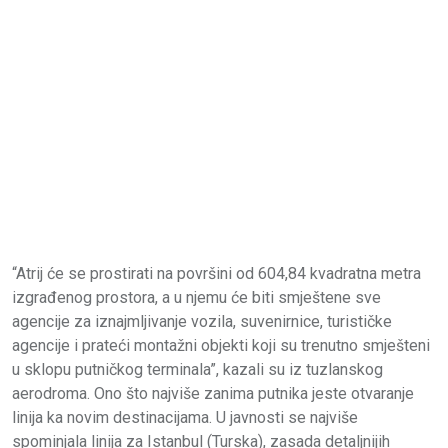
“Atrij će se prostirati na površini od 604,84 kvadratna metra
izgrađenog prostora, a u njemu će biti smještene sve
agencije za iznajmljivanje vozila, suvenirnice, turističke
agencije i prateći montažni objekti koji su trenutno smješteni
u sklopu putničkog terminala”, kazali su iz tuzlanskog
aerodroma. Ono što najviše zanima putnika jeste otvaranje
linija ka novim destinacijama. U javnosti se najviše
spominjala linija za Istanbul (Turska), zasada detaljnijih