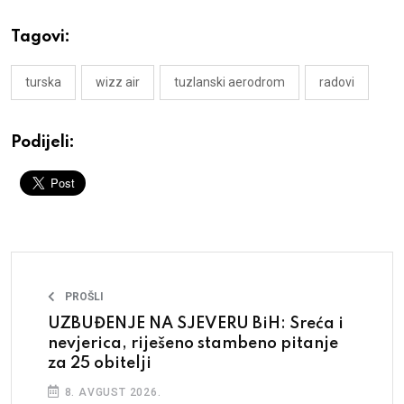
Tagovi:
turska
wizz air
tuzlanski aerodrom
radovi
Podijeli:
PROŠLI
UZBUĐENJE NA SJEVERU BiH: Sreća i
nevjerica, riješeno stambeno pitanje
za 25 obitelji
8. AVGUST 2026.