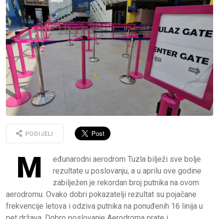
PODIJELI
M
eđunarodni aerodrom Tuzla bilježi sve bolje
rezultate u poslovanju, a u aprilu ove godine
zabilježen je rekordan broj putnika na ovom
aerodromu. Ovako dobri pokazatelji rezultat su pojačane
frekvencije letova i odziva putnika na ponuđenih 16 linija u
pet država. Dobro poslovanje Aerodroma prate i