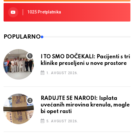
1025 Pretplatnika
POPULARNO
I TO SMO DOČEKALI: Pacijenti s tri
klinike preseljeni u nove prostore
1. AVGUST 2026.
RADUJTE SE NARODI: Isplata
uvećanih mirovina krenula, mogle
bi opet rasti
5. AVGUST 2026.