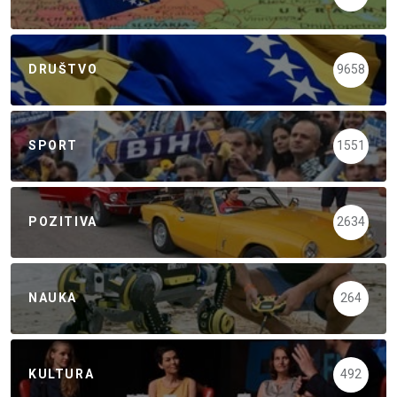
DRUŠTVO
9658
SPORT
1551
POZITIVA
2634
NAUKA
264
KULTURA
492