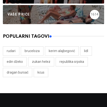
VAŠE PRIČE
1614
POPULARNI TAGOVI
rudari
bruceloza
kerim alajbegović
lidl
edin džeko
zukan helez
republika srpska
dragan bursač
kcus